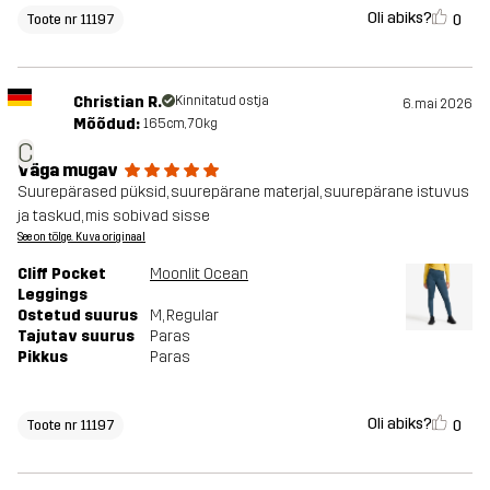
Oli abiks?
0
Toote nr 11197
Christian R.
Kinnitatud ostja
6. mai 2026
Mõõdud:
165cm, 70kg
C
Väga mugav
Suurepärased püksid, suurepärane materjal, suurepärane istuvus
ja taskud, mis sobivad sisse
See on tõlge. Kuva originaal
Cliff Pocket
Moonlit Ocean
Leggings
Ostetud suurus
M
, Regular
Tajutav suurus
Paras
Pikkus
Paras
Oli abiks?
0
Toote nr 11197