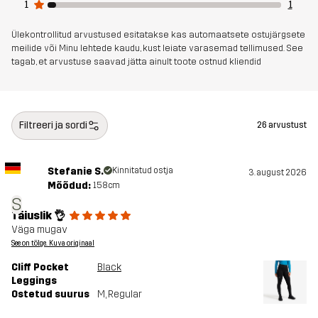
1
1
sihtrühm
Ülekontrollitud arvustused esitatakse kas automaatsete ostujärgsete
Artikli number
11197_2001
meilide või Minu lehtede kaudu, kust leiate varasemad tellimused. See
tagab, et arvustuse saavad jätta ainult toote ostnud kliendid
Filtreeri ja sordi
26 arvustust
Stefanie S.
Kinnitatud ostja
3. august 2026
Mõõdud:
158cm
S
Täiuslik 👌
Väga mugav
See on tõlge. Kuva originaal
Cliff Pocket
Black
Leggings
Ostetud suurus
M
, Regular