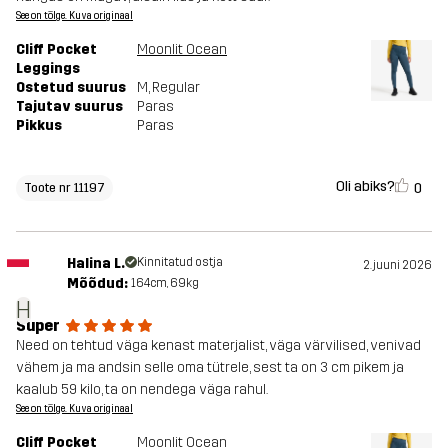
See on tõlge. Kuva originaal
Cliff Pocket
Moonlit Ocean
Leggings
Ostetud suurus
M
, Regular
Tajutav suurus
Paras
Pikkus
Paras
Oli abiks?
0
Toote nr 11197
Halina L.
Kinnitatud ostja
2. juuni 2026
Mõõdud:
164cm, 69kg
H
Super
Need on tehtud väga kenast materjalist, väga värvilised, venivad
vähem ja ma andsin selle oma tütrele, sest ta on 3 cm pikem ja
kaalub 59 kilo, ta on nendega väga rahul.
See on tõlge. Kuva originaal
Cliff Pocket
Moonlit Ocean