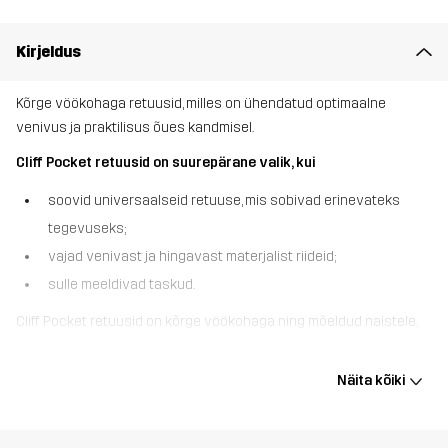
Kirjeldus
Kõrge vöökohaga retuusid, milles on ühendatud optimaalne
venivus ja praktilisus õues kandmisel.
Cliff Pocket retuusid on suurepärane valik, kui
soovid universaalseid retuuse, mis sobivad erinevateks
tegevuseks;
vajad venivast ja hingavast materjalist riideid;
sulle meeldivad taskud.
Cliff Pocket retuusid on kõrge vöökohaga ning mõeldud naistele,
kes armastavad matkata retuusides, mis ei jää oma praktilisuses
õuepükstele alla. Need venivad retuusid on valmistatud tugevast
Näita kõiki
ringlussevõetud materjalist, mis talub sagedast kandmist.
Reguleeritav vöökoht ja jalgevahe kiil muudab need veelgi
mugavamaks ning retuusid istuvad jalga kui valatult. Retuusidel