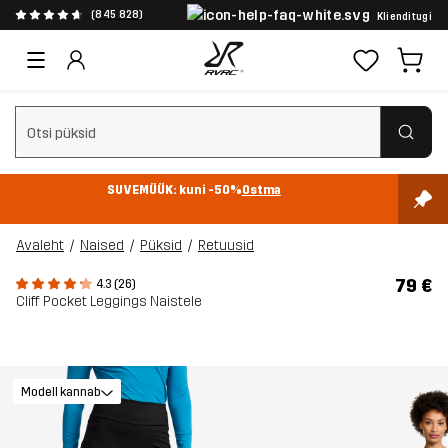
(845 828)
Klienditugi
Tühjenda otsing
SUVEMÜÜK: kuni -50%
Ostma
Avaleht
Naised
Püksid
Retuusid
79 €
4.3 (26)
Cliff Pocket Leggings Naistele
Modell kannab