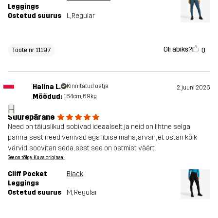
Leggings
Ostetud suurus
L
, Regular
Oli abiks?
0
Toote nr 11197
Halina L.
Kinnitatud ostja
2. juuni 2026
Mõõdud:
164cm, 69kg
H
Suurepärane
Need on täiuslikud, sobivad ideaalselt ja neid on lihtne selga
panna, sest need venivad ega libise maha, arvan, et ostan kõik
värvid, soovitan seda, sest see on ostmist väärt.
See on tõlge. Kuva originaal
Cliff Pocket
Black
Leggings
Ostetud suurus
M
, Regular