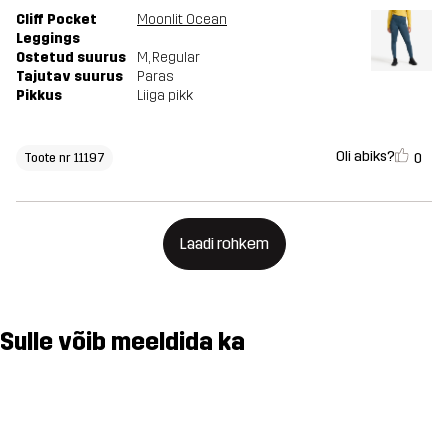
Cliff Pocket
Moonlit Ocean
Leggings
Ostetud suurus
M
, Regular
Tajutav suurus
Paras
Pikkus
Liiga pikk
Oli abiks?
0
Toote nr 11197
Laadi rohkem
Sulle võib meeldida ka