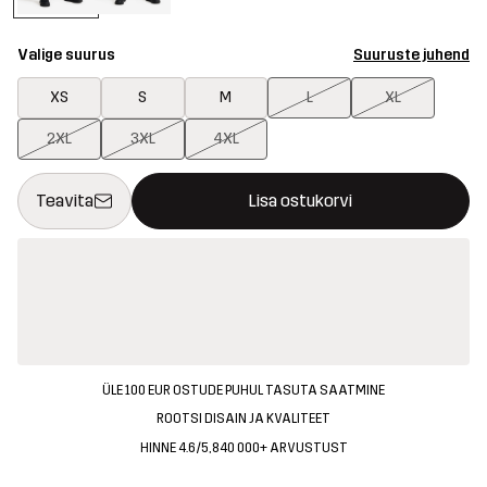
Valige suurus
Suuruste juhend
XS
S
M
L
XL
2XL
3XL
4XL
See nupp avab modaali, mis kinnitab ostukorvis uue kauba
{{size}} pole saadaval
Teavita
Lisa ostukorvi
ÜLE 100 EUR OSTUDE PUHUL TASUTA SAATMINE
ROOTSI DISAIN JA KVALITEET
HINNE 4.6/5, 840 000+ ARVUSTUST