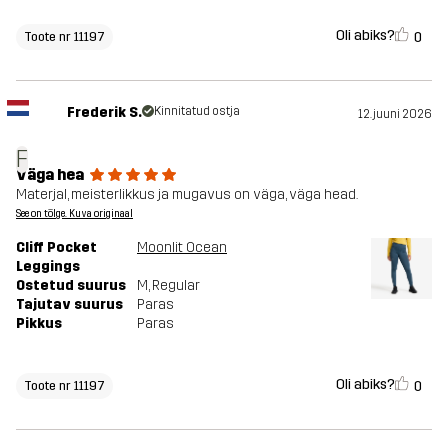
Oli abiks?
0
Toote nr 11197
Frederik S.
Kinnitatud ostja
12. juuni 2026
F
Väga hea
Materjal, meisterlikkus ja mugavus on väga, väga head.
See on tõlge. Kuva originaal
Cliff Pocket
Moonlit Ocean
Leggings
Ostetud suurus
M
, Regular
Tajutav suurus
Paras
Pikkus
Paras
Oli abiks?
0
Toote nr 11197