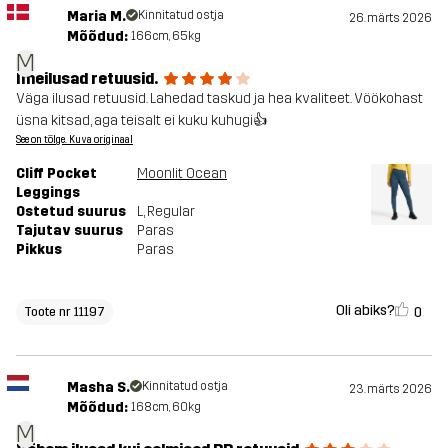
Maria M.
Kinnitatud ostja
26. märts 2026
Mõõdud:
166cm, 65kg
M
Imeilusad retuusid.
Väga ilusad retuusid. Lahedad taskud ja hea kvaliteet. Vöökohast
üsna kitsad, aga teisalt ei kuku kuhugi👍
See on tõlge. Kuva originaal
Cliff Pocket
Moonlit Ocean
Leggings
Ostetud suurus
L
, Regular
Tajutav suurus
Paras
Pikkus
Paras
Oli abiks?
0
Toote nr 11197
Masha S.
Kinnitatud ostja
23. märts 2026
Mõõdud:
168cm, 60kg
M