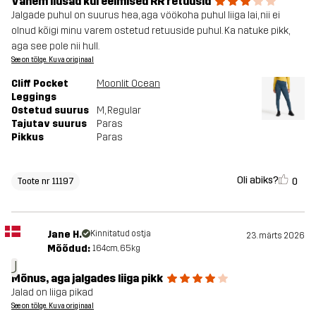
Vähem ilusad kui eelmised RR retuusid
Jalgade puhul on suurus hea, aga vöökoha puhul liiga lai, nii ei
olnud kõigi minu varem ostetud retuuside puhul. Ka natuke pikk,
aga see pole nii hull.
See on tõlge. Kuva originaal
Cliff Pocket
Moonlit Ocean
Leggings
Ostetud suurus
M
, Regular
Tajutav suurus
Paras
Pikkus
Paras
Oli abiks?
0
Toote nr 11197
Jane H.
Kinnitatud ostja
23. märts 2026
Mõõdud:
164cm, 65kg
J
Mõnus, aga jalgades liiga pikk
Jalad on liiga pikad
See on tõlge. Kuva originaal