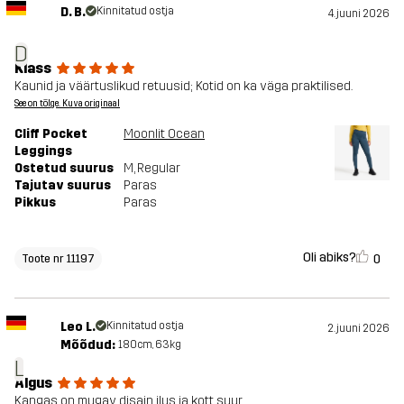
D. B.
Kinnitatud ostja
4. juuni 2026
D
Klass
Kaunid ja väärtuslikud retuusid; Kotid on ka väga praktilised.
See on tõlge. Kuva originaal
Cliff Pocket
Moonlit Ocean
Leggings
Ostetud suurus
M
, Regular
Tajutav suurus
Paras
Pikkus
Paras
Oli abiks?
0
Toote nr 11197
Leo L.
Kinnitatud ostja
2. juuni 2026
Mõõdud:
180cm, 63kg
L
Algus
Kangas on mugav, disain ilus ja kott suur.