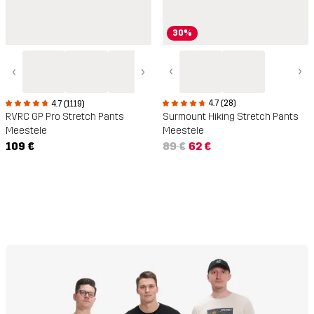
30%
‹
›
‹
›
4.7 (28)
4.7 (1119)
Surmount Hiking Stretch Pants
RVRC GP Pro Stretch Pants
Meestele
Meestele
89 €
62 €
109 €