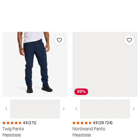
30%
‹
›
‹
›
4.6 (171)
4.6 (26 724)
Twig Pants
Nordwand Pants
Meestele
Meestele