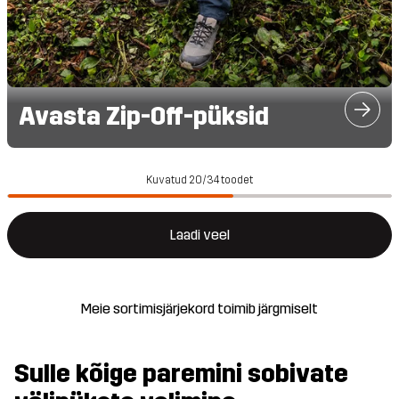
Avasta Zip-Off-püksid
Kuvatud 20/34 toodet
Laadi veel
Meie sortimisjärjekord toimib järgmiselt
Sulle kõige paremini sobivate