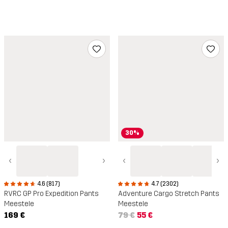
30%
‹
›
‹
›
4.6 (817)
4.7 (2302)
RVRC GP Pro Expedition Pants
Adventure Cargo Stretch Pants
Meestele
Meestele
169 €
79 €
55 €