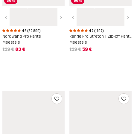
30%
50%
‹
›
‹
›
4.6 (32 899)
4.7 (1197)
Nordwand Pro Pants
Range Pro Stretch T Zip-off Pants
Meestele
Meestele
119 €
83 €
119 €
59 €