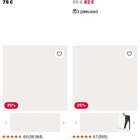
79 €
89 €
62 €
3 pikkused
30%
25%
‹
›
‹
›
4.6 (36 384)
4.7 (555)