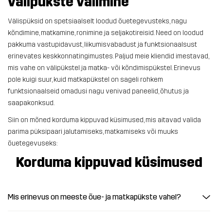
välipükste valimine
Välispüksid on spetsiaalselt loodud õuetegevusteks, nagu
kõndimine, matkamine, ronimine ja seljakotireisid. Need on loodud
pakkuma vastupidavust, liikumisvabadust ja funktsionaalsust
erinevates keskkonnatingimustes. Paljud meie kliendid imestavad,
mis vahe on välipükstel ja matka- või kõndimispükstel. Erinevus
pole kuigi suur, kuid matkapükstel on sageli rohkem
funktsionaalseid omadusi nagu venivad paneelid, õhutus ja
saapakonksud.
Siin on mõned korduma kippuvad küsimused, mis aitavad valida
parima püksipaari jalutamiseks, matkamiseks või muuks
õuetegevuseks:
Korduma kippuvad küsimused
Mis erinevus on meeste õue- ja matkapükste vahel?