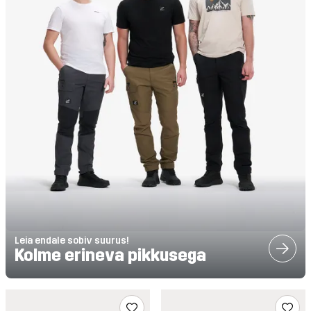
Leia endale sobiv suurus!
Kolme erineva pikkusega