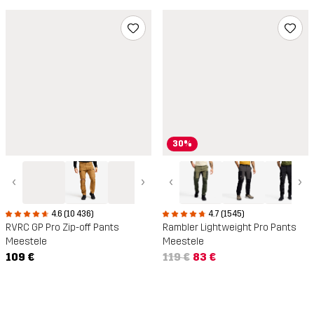
30%
‹
›
‹
›
4.6 (10 436)
4.7 (1545)
RVRC GP Pro Zip-off Pants
Rambler Lightweight Pro Pants
Meestele
Meestele
109 €
119 €
83 €