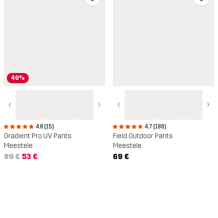
40%
‹
›
‹
›
4.8 (15)
4.7 (186)
Gradient Pro UV Pants
Field Outdoor Pants
Meestele
Meestele
89 €
53 €
69 €