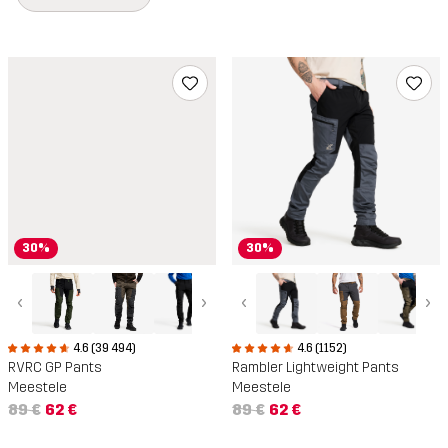
30%
30%
‹
›
‹
›
4.6 (1152)
4.6 (39 494)
Rambler Lightweight Pants
RVRC GP Pants
Meestele
Meestele
89 €
62 €
89 €
62 €