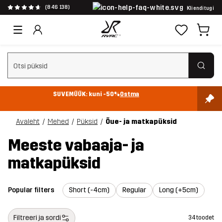
(846 138)
Klienditugi
Tühjenda otsing
SUVEMÜÜK: kuni -50%
Ostma
Avaleht
Mehed
Püksid
Õue- ja matkapüksid
Meeste vabaaja- ja
matkapüksid
Popular filters
Short (-4cm)
Regular
Long (+5cm)
Filtreeri ja sordi
34 toodet