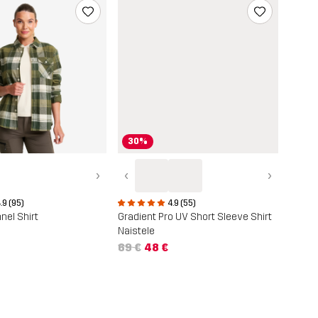
30%
›
‹
›
.9 (95)
4.9 (55)
nel Shirt
Gradient Pro UV Short Sleeve Shirt
Naistele
69 €
48 €