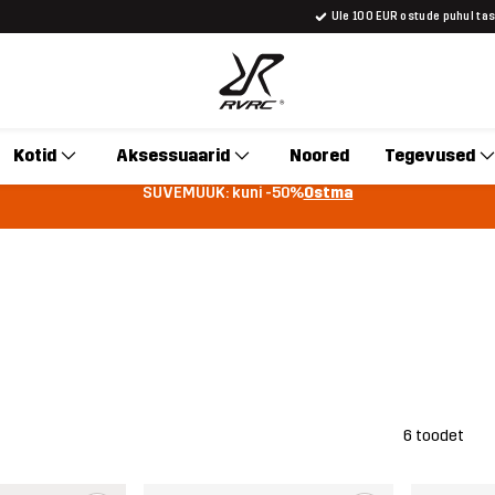
Üle 100 EUR ostude puhul ta
Kotid
Aksessuaarid
Noored
Tegevused
SUVEMÜÜK: kuni -50%
Ostma
6 toodet