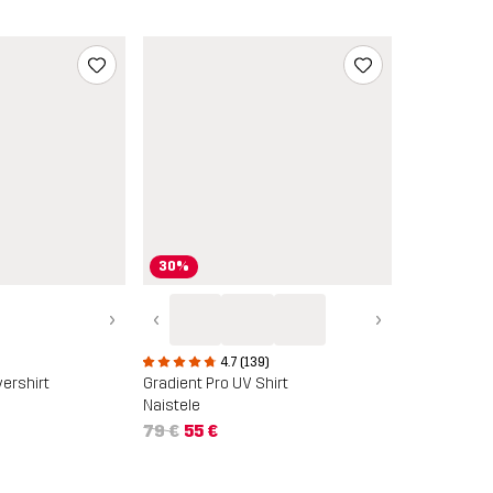
30%
›
‹
›
4.7 (139)
ershirt
Gradient Pro UV Shirt
Naistele
79 €
55 €