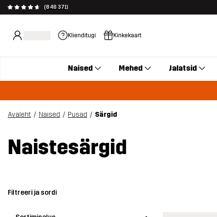
(846 371)
Klienditugi
Kinkekaart
Naised
Mehed
Jalatsid
Avaleht
Naised
Pusad
Särgid
Naistesärgid
Filtreeri ja sordi