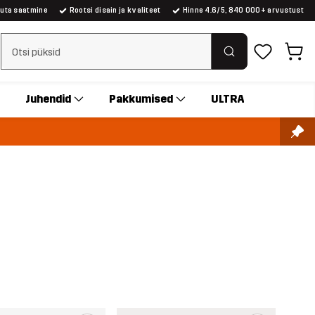
suta saatmine
Rootsi disain ja kvaliteet
Hinne 4.6/5, 840 000+ arvustust
Tühjenda otsing
Juhendid
Pakkumised
ULTRA