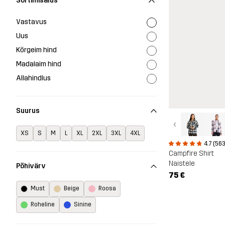
Sortimisalus
Vastavus
Uus
Kõrgeim hind
Madalaim hind
Allahindlus
Suurus
‹
XS
S
M
L
XL
2XL
3XL
4XL
4.7 (563
Campfire Shirt
Naistele
Põhivärv
75 €
Must
Beige
Roosa
Roheline
Sinine