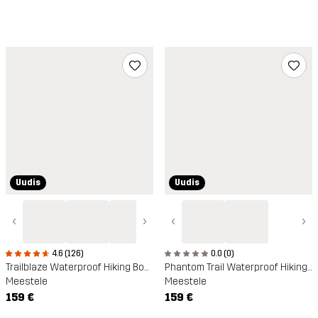
Uudis
Uudis
‹
›
‹
›
4.6 (126)
0.0 (0)
Trailblaze Waterproof Hiking Boots
Phantom Trail Waterproof Hiking Shoe
Meestele
Meestele
159 €
159 €