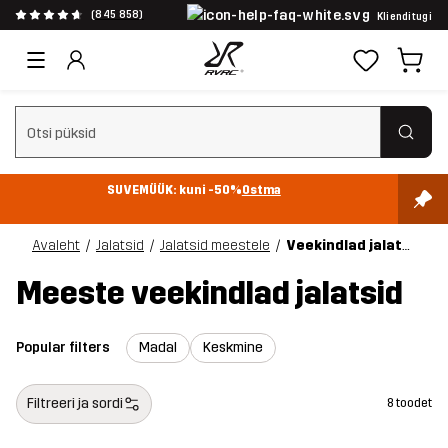
(845 858)
Klienditugi
Tühjenda otsing
SUVEMÜÜK: kuni -50%
Ostma
Avaleht
Jalatsid
Jalatsid meestele
Veekindlad jalatsid
Meeste veekindlad jalatsid
Popular filters
Madal
Keskmine
Filtreeri ja sordi
8 toodet