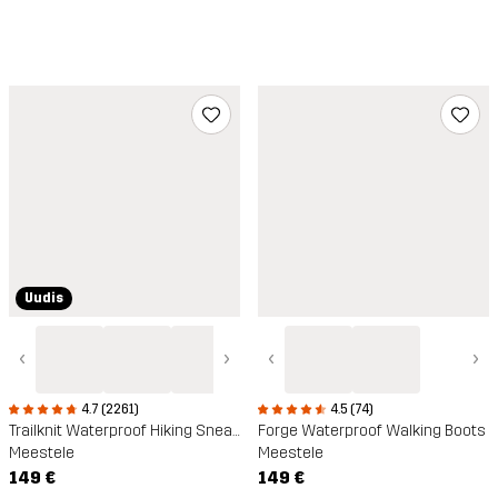
Uudis
‹
›
‹
›
4.7 (2261)
4.5 (74)
Trailknit Waterproof Hiking Sneakers
Forge Waterproof Walking Boots
Meestele
Meestele
149 €
149 €