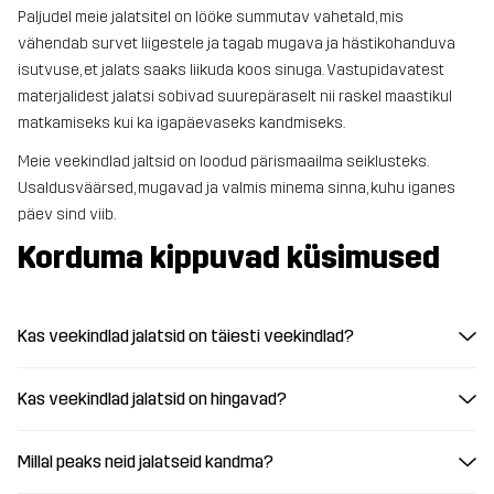
Paljudel meie jalatsitel on lööke summutav vahetald, mis
vähendab survet liigestele ja tagab mugava ja hästikohanduva
isutvuse, et jalats saaks liikuda koos sinuga. Vastupidavatest
materjalidest jalatsi sobivad suurepäraselt nii raskel maastikul
matkamiseks kui ka igapäevaseks kandmiseks.
Meie veekindlad jaltsid on loodud pärismaailma seiklusteks.
Usaldusväärsed, mugavad ja valmis minema sinna, kuhu iganes
päev sind viib.
Korduma kippuvad küsimused
Kas veekindlad jalatsid on täiesti veekindlad?
Kas veekindlad jalatsid on hingavad?
Millal peaks neid jalatseid kandma?