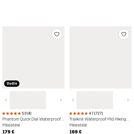
Uudis
‹
›
‹
›
5.0 (4)
4.7 (727)
Phantom Quick Dial Waterproof Hiking Boots
Trailknit Waterproof Mid Hiking Shoes
Meestele
Meestele
179 €
169 €