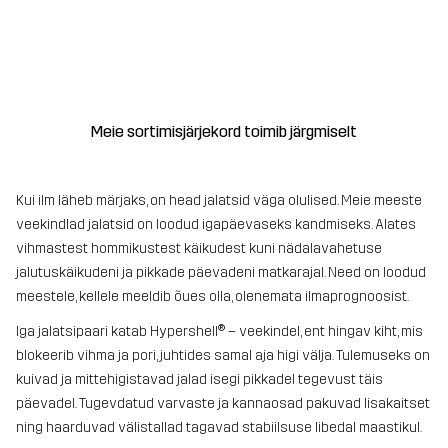
Meie sortimisjärjekord toimib järgmiselt
Kui ilm läheb märjaks, on head jalatsid väga olulised. Meie meeste
veekindlad jalatsid on loodud igapäevaseks kandmiseks. Alates
vihmastest hommikustest käikudest kuni nädalavahetuse
jalutuskäikudeni ja pikkade päevadeni matkarajal. Need on loodud
meestele, kellele meeldib õues olla, olenemata ilmaprognoosist.
Iga jalatsipaari katab Hypershell® – veekindel, ent hingav kiht, mis
blokeerib vihma ja pori, juhtides samal aja higi välja. Tulemuseks on
kuivad ja mittehigistavad jalad isegi pikkadel tegevust täis
päevadel. Tugevdatud varvaste ja kannaosad pakuvad lisakaitset
ning haarduvad välistallad tagavad stabiilsuse libedal maastikul.