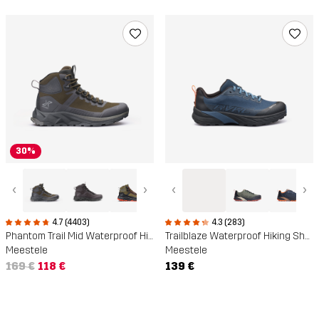
30%
‹
›
‹
›
4.7 (4403)
4.3 (283)
Phantom Trail Mid Waterproof Hiking Boots
Trailblaze Waterproof Hiking Shoes
Meestele
Meestele
169 €
118 €
139 €