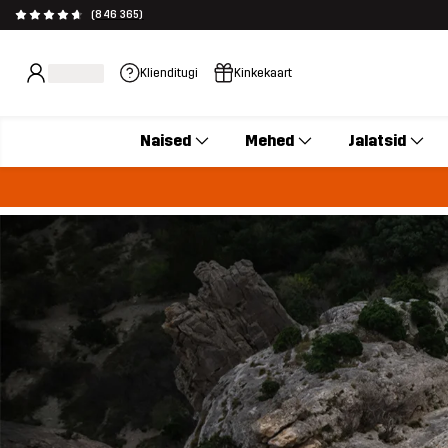
(846 365)
Klienditugi
Kinkekaart
Naised
Mehed
Jalatsid