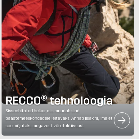
RECCO® tehnoloogia
Sisseehitatud helkur, mis muudab sind
päästemeeskondadele leitavaks. Annab lisakihi, ilma et
see mõjutaks mugavust või efektiivsust.