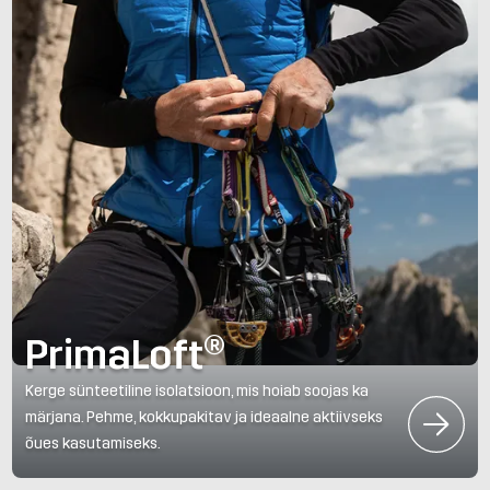
PrimaLoft®
Kerge sünteetiline isolatsioon, mis hoiab soojas ka
märjana. Pehme, kokkupakitav ja ideaalne aktiivseks
õues kasutamiseks.