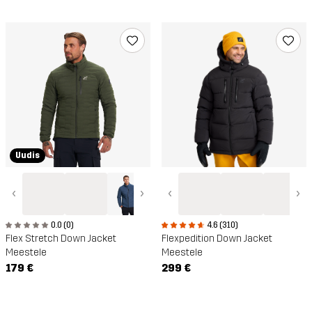
Uudis
‹
›
‹
›
0.0 (0)
4.6 (310)
Flex Stretch Down Jacket
Flexpedition Down Jacket
Meestele
Meestele
179 €
299 €