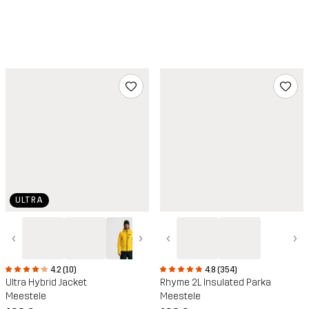
ULTRA
‹
›
‹
›
4.8 (354)
4.2 (10)
Rhyme 2L Insulated Parka
Ultra Hybrid Jacket
Meestele
Meestele