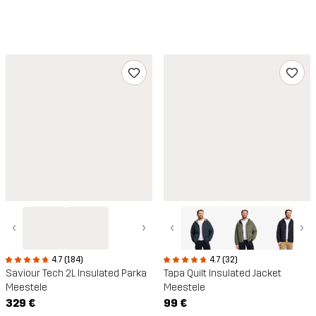
‹
›
‹
›
4.7 (184)
4.7 (32)
Saviour Tech 2L Insulated Parka
Tapa Quilt Insulated Jacket
Meestele
Meestele
329 €
99 €