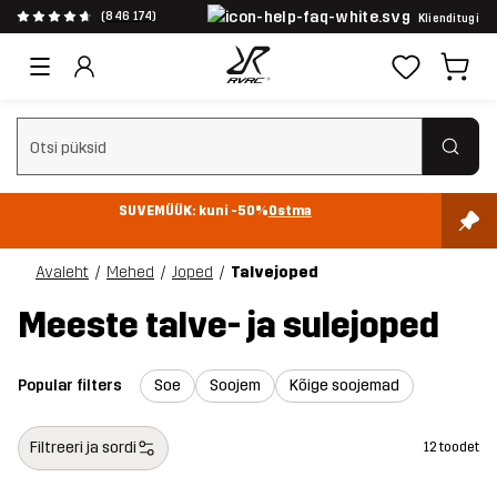
(846 174)
Klienditugi
Tühjenda otsing
SUVEMÜÜK: kuni -50%
Ostma
Avaleht
Mehed
Joped
Talvejoped
Meeste talve- ja sulejoped
Popular filters
Soe
Soojem
Kõige soojemad
Filtreeri ja sordi
12 toodet