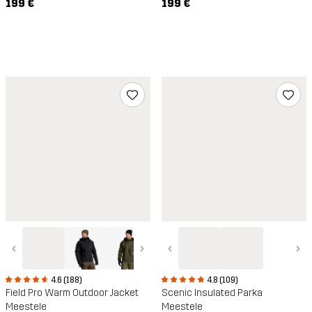
199 €
199 €
‹
›
‹
›
4.6 (188)
4.8 (109)
Field Pro Warm Outdoor Jacket
Scenic Insulated Parka
Meestele
Meestele