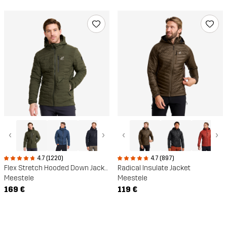
‹
›
‹
›
4.7 (1220)
4.7 (897)
Flex Stretch Hooded Down Jacket
Radical Insulate Jacket
Meestele
Meestele
169 €
119 €