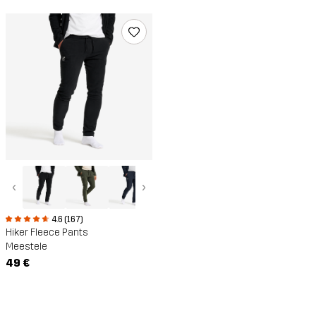
‹
›
4.6 (167)
Hiker Fleece Pants
Meestele
49 €