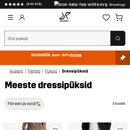
(845 878)
Klienditugi
Tühjenda otsing
SUVEMÜÜK: kuni -50%
Ostma
Avaleht
Mehed
Püksid
Dressipüksid
Meeste dressipüksid
Filtreeri ja sordi
3 toodet