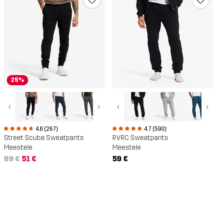
25%
‹
›
‹
›
4.6 (267)
4.7 (590)
Street Scuba Sweatpants
RVRC Sweatpants
Meestele
Meestele
69 €
51 €
59 €