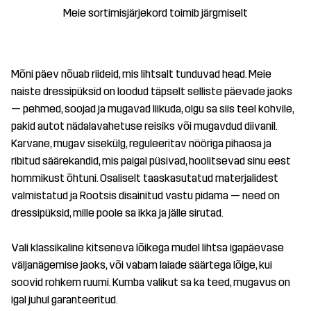
Meie sortimisjärjekord toimib järgmiselt
Mõni päev nõuab riideid, mis lihtsalt tunduvad head. Meie
naiste dressipüksid on loodud täpselt selliste päevade jaoks
— pehmed, soojad ja mugavad liikuda, olgu sa siis teel kohvile,
pakid autot nädalavahetuse reisiks või mugavdud diivanil.
Karvane, mugav sisekülg, reguleeritav nööriga pihaosa ja
ribitud säärekandid, mis paigal püsivad, hoolitsevad sinu eest
hommikust õhtuni. Osaliselt taaskasutatud materjalidest
valmistatud ja Rootsis disainitud vastu pidama — need on
dressipüksid, mille poole sa ikka ja jälle sirutad.
Vali klassikaline kitseneva lõikega mudel lihtsa igapäevase
väljanägemise jaoks, või vabam laiade säärtega lõige, kui
soovid rohkem ruumi. Kumba valikut sa ka teed, mugavus on
igal juhul garanteeritud.