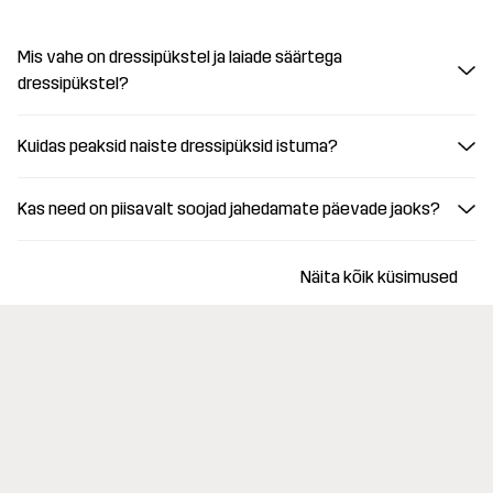
Mis vahe on dressipükstel ja laiade säärtega
dressipükstel?
Kuidas peaksid naiste dressipüksid istuma?
Kas need on piisavalt soojad jahedamate päevade jaoks?
Näita kõik küsimused