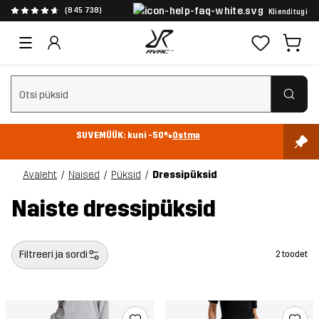
(845 738)
Klienditugi
Tühjenda otsing
SUVEMÜÜK: kuni -50%
Ostma
Avaleht
Naised
Püksid
Dressipüksid
Naiste dressipüksid
Filtreeri ja sordi
2 toodet