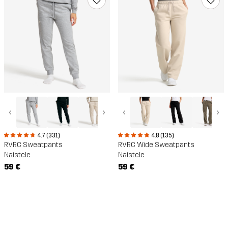
‹
›
‹
›
4.7 (331)
4.8 (135)
RVRC Sweatpants
RVRC Wide Sweatpants
Naistele
Naistele
59 €
59 €