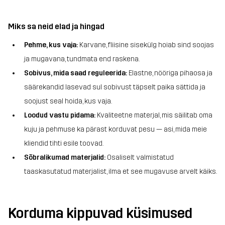
Miks sa neid elad ja hingad
Pehme, kus vaja:
Karvane, fliisine sisekülg hoiab sind soojas
ja mugavana, tundmata end raskena.
Sobivus, mida saad reguleerida:
Elastne, nööriga pihaosa ja
säärekandid lasevad sul sobivust täpselt paika sättida ja
soojust seal hoida, kus vaja.
Loodud vastu pidama:
Kvaliteetne materjal, mis säilitab oma
kuju ja pehmuse ka pärast korduvat pesu — asi, mida meie
kliendid tihti esile toovad.
Sõbralikumad materjalid:
Osaliselt valmistatud
taaskasutatud materjalist, ilma et see mugavuse arvelt käiks.
Korduma kippuvad küsimused