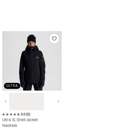
ULTRA
‹
›
0.0 (0)
Ultra 3L Shell Jacket
Naistele