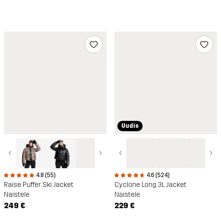
Uudis
‹
›
‹
›
4.8 (55)
4.6 (524)
Raise Puffer Ski Jacket
Cyclone Long 3L Jacket
Naistele
Naistele
249 €
229 €