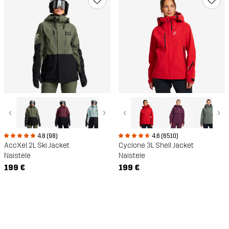
‹
›
‹
›
4.8 (98)
4.6 (6510)
AccXel 2L Ski Jacket
Cyclone 3L Shell Jacket
Naistele
Naistele
199 €
199 €