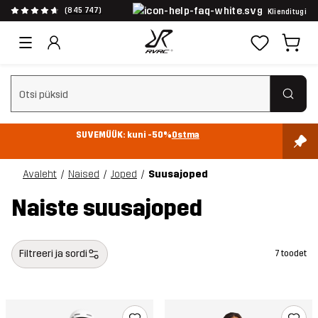
(845 747)
Klienditugi
Tühjenda otsing
SUVEMÜÜK: kuni -50%
Ostma
Avaleht
Naised
Joped
Suusajoped
Naiste suusajoped
Filtreeri ja sordi
7 toodet