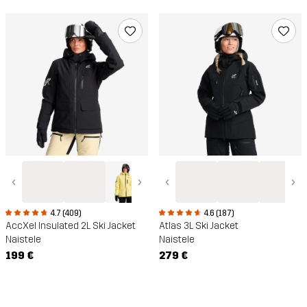
‹
›
‹
›
4.6 (187)
4.7 (409)
Atlas 3L Ski Jacket
AccXel Insulated 2L Ski Jacket
Naistele
Naistele
279 €
199 €