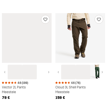
‹
›
‹
›
4.6 (199)
4.6 (76)
Vector 2L Pants
Cloud 3L Shell Pants
Meestele
Meestele
79 €
159 €