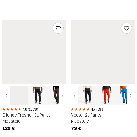
‹
›
‹
›
4.6 (1378)
4.7 (198)
Silence Proshell 3L Pants
Vector 2L Pants
Meestele
Meestele
129 €
79 €