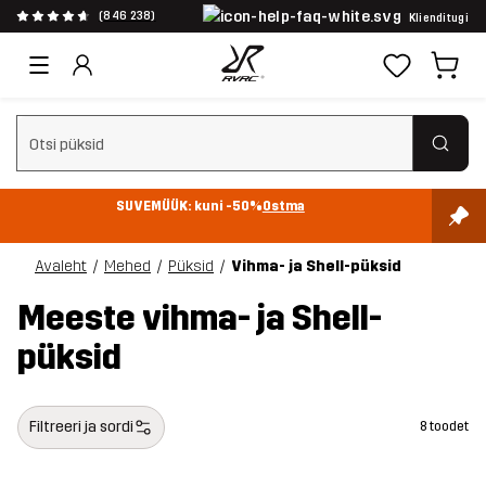
(846 238)
Klienditugi
Tühjenda otsing
SUVEMÜÜK: kuni -50%
Ostma
Avaleht
Mehed
Püksid
Vihma- ja Shell-püksid
Meeste vihma- ja Shell-
püksid
Filtreeri ja sordi
8 toodet