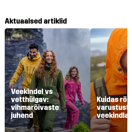
Aktuaalsed artiklid
Veekindel vs
vetthülgav:
Kuidas rõiv
vihmarõivaste
varustust
juhend
veekindla