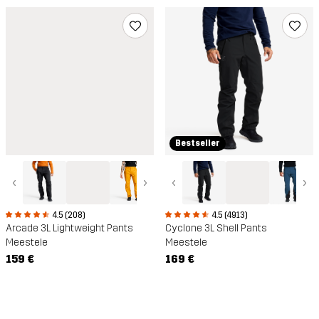
Bestseller
‹
›
‹
›
4.5 (4913)
4.5 (208)
Cyclone 3L Shell Pants
Arcade 3L Lightweight Pants
Meestele
Meestele
169 €
159 €