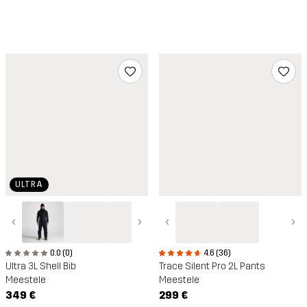
ULTRA
‹
›
‹
›
0.0 (0)
4.6 (36)
Ultra 3L Shell Bib
Trace Silent Pro 2L Pants
Meestele
Meestele
349 €
299 €