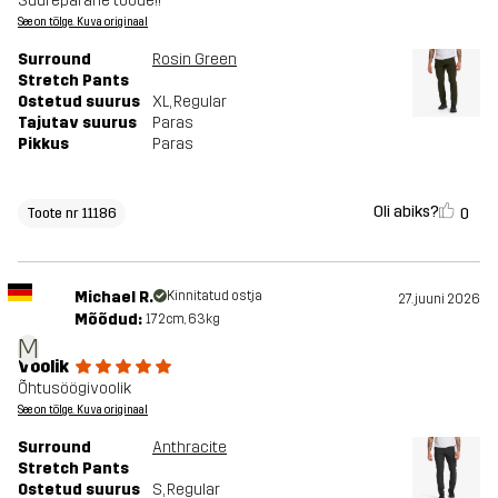
Suurepärane toode!!
See on tõlge. Kuva originaal
Surround
Rosin Green
Stretch Pants
Ostetud suurus
XL
, Regular
Tajutav suurus
Paras
Pikkus
Paras
Oli abiks?
0
Toote nr 11186
Michael R.
Kinnitatud ostja
27. juuni 2026
Mõõdud:
172cm, 63kg
M
Voolik
Õhtusöögivoolik
See on tõlge. Kuva originaal
Surround
Anthracite
Stretch Pants
Ostetud suurus
S
, Regular