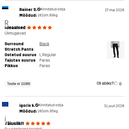
Rainer S.
Kinnitatud ostja
27. mai 2026
Mõõdud:
182cm, 89kg
R
Ideaalsed
Ülimugavad
Surround
Black
Stretch Pants
Ostetud suurus
L
, Regular
Tajutav suurus
Paras
Pikkus
Paras
Oli abiks?
0
Toote nr 11186
igoris k.
Kinnitatud ostja
31. juuli 2026
Mõõdud:
180cm, 95kg
i
Täiuslik!!