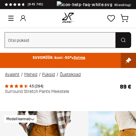
(845 745)
Klienditugi
Tühjenda otsing
SUVEMÜÜK: kuni -50%
Ostma
Avaleht
Mehed
Püksid
Õueteksad
89 €
4.5 (294)
Surround Stretch Pants Meestele
Modell kannab