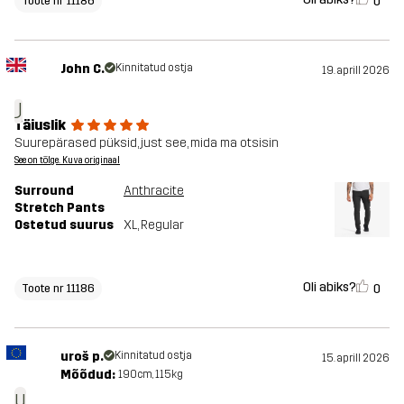
0
Toote nr 11186
John C.
Kinnitatud ostja
19. aprill 2026
J
Täiuslik
Suurepärased püksid, just see, mida ma otsisin
See on tõlge. Kuva originaal
Surround
Anthracite
Stretch Pants
Ostetud suurus
XL
, Regular
Oli abiks?
0
Toote nr 11186
uroš p.
Kinnitatud ostja
15. aprill 2026
Mõõdud:
190cm, 115kg
u