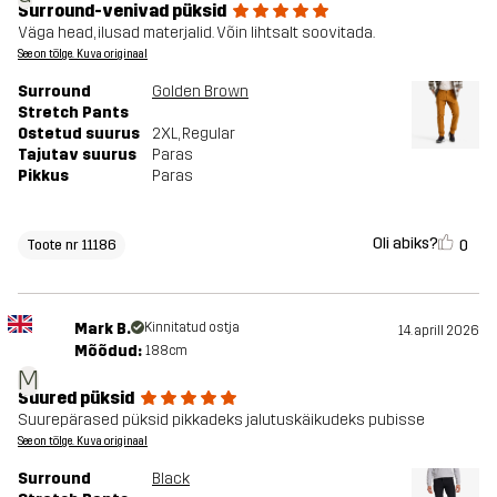
Surround-venivad püksid
Väga head, ilusad materjalid. Võin lihtsalt soovitada.
See on tõlge. Kuva originaal
Surround
Golden Brown
Stretch Pants
Ostetud suurus
2XL
, Regular
Tajutav suurus
Paras
Pikkus
Paras
Oli abiks?
0
Toote nr 11186
Mark B.
Kinnitatud ostja
14. aprill 2026
Mõõdud:
188cm
M
Suured püksid
Suurepärased püksid pikkadeks jalutuskäikudeks pubisse
See on tõlge. Kuva originaal
Surround
Black