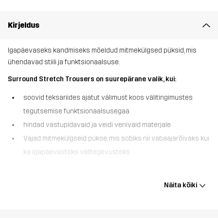
Kirjeldus
Igapäevaseks kandmiseks mõeldud mitmekülgsed püksid, mis
ühendavad stiili ja funktsionaalsuse.
Surround Stretch Trousers on suurepärane valik, kui:
soovid teksariides ajatut välimust koos välitingimustes
tegutsemise funktsionaalsusegaa
hindad vastupidavaid ja veidi venivaid materjale
Vajad mitmekülgseid pükse, mis sobiks nii vabaajarõivaks kui
ka igapäevasteks välitegevusteks
Surround Stretch Trousers ühendavad endas erinevate
valdkondade parima – lihtsa välimuse, teksadest inspireeritud
Näita kõiki
disaini ja välipükste praktilised omadused. Valmistatud
vastupidavast polüpuuvillasest kangast, mis on piisavalt veniv,
tagavad need mugava olemise kogu päeva vältel. Need püksid