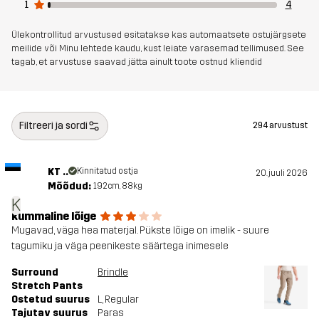
1
4
Kaal
611g suuruses Medium
Ülekontrollitud arvustused esitatakse kas automaatsete ostujärgsete
meilide või Minu lehtede kaudu, kust leiate varasemad tellimused. See
Kestlikkus
Bluesign® approved
Loe siit
tagab, et arvustuse saavad jätta ainult toote ostnud kliendid
Disaini
MATKAMINE
UNIVERSAALNE KASUTUS
sihtrühm
Filtreeri ja sordi
294 arvustust
Artikli number
11186_2278
KT ..
Kinnitatud ostja
20. juuli 2026
Mõõdud:
192cm, 88kg
K
kummaline lõige
Mugavad, väga hea materjal. Pükste lõige on imelik - suure
tagumiku ja väga peenikeste säärtega inimesele
Surround
Brindle
Stretch Pants
Ostetud suurus
L
, Regular
Tajutav suurus
Paras