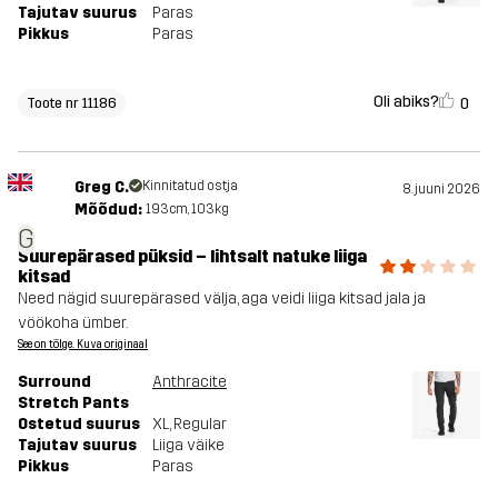
Tajutav suurus
Paras
Pikkus
Paras
Oli abiks?
0
Toote nr 11186
Greg C.
Kinnitatud ostja
8. juuni 2026
Mõõdud:
193cm, 103kg
G
Suurepärased püksid – lihtsalt natuke liiga
kitsad
Need nägid suurepärased välja, aga veidi liiga kitsad jala ja
vöökoha ümber.
See on tõlge. Kuva originaal
Surround
Anthracite
Stretch Pants
Ostetud suurus
XL
, Regular
Tajutav suurus
Liiga väike
Pikkus
Paras