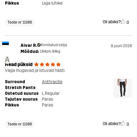
Pikkus
Liiga lühike
Oli abiks?
0
Toote nr 11186
Aivar R.
Kinnitatud ostja
9. juuni 2026
Mõõdud:
184cm, 84kg
A
Head püksid
Väga mugavad ja istuvad hästi.
Surround
Anthracite
Stretch Pants
Ostetud suurus
L
, Regular
Tajutav suurus
Paras
Pikkus
Paras
Oli abiks?
0
Toote nr 11186