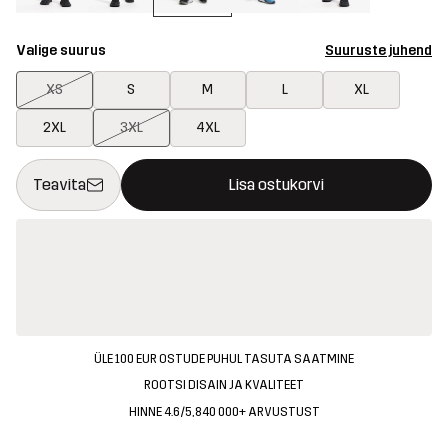
Valige suurus
Suuruste juhend
XS
S
M
L
XL
2XL
3XL
4XL
See nupp avab modaali, mis kinnitab ostukorvis uue kauba
{{size}} pole saadaval
Teavita
Lisa ostukorvi
ÜLE 100 EUR OSTUDE PUHUL TASUTA SAATMINE
ROOTSI DISAIN JA KVALITEET
HINNE 4.6/5, 840 000+ ARVUSTUST