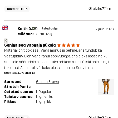
Oli abiks?
0
Toote nr 11186
Keith D.
Kinnitatud ostja
2. juuni 2026
Mõõdud:
170cm, 92kg
K
Geniaalsed vabaaja püksid
Materjal on tippklassi. Väga mõnus ja pehme, aga tundub ka
vastupidav. Olen väga rahul sobivusega, aga oleks ideaalne, kui
suurtele sääredele oleks natuke rohkem ruumi. Siiski pole mingit
takistust. Ainult toll või kaks oleks ideaalne. Soovitaksin.
See on tõlge. Kuva originaal
Surround
Golden Brown
Stretch Pants
Ostetud suurus
L
, Regular
Tajutav suurus
Liiga väike
Pikkus
Liiga pikk
Oli abiks?