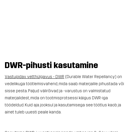
DWR-pihusti kasutamine
Vastupidav vetthülgavus - DWR
(Durable Water Repellancy) on
vedelikuga töötlemisvahend, mida saab materjalile pihustada või
sisse pesta. Paljud välirõivad ja -varustus on valmistatud
materjalidest, mida on tootmisprotsessi käigus DWR-iga
töödeldud. Kuid aja jooksul ja kasutamisega see töötlus kaob ja
ainet tuleb uuesti peale kanda.