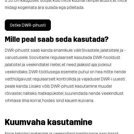
u 20 cm kauguselt soojal, kuid mitte kuumal temperatuuril, et mitte
midagi kogemata ära sulada ega põletada.
Ostke DWR-pihusti
Mille peal saab seda kasutada?
DWR-pihustit saab kanda enamikule välirõivastele, jalatsitele ja -
varustusele. Soovitame regulaarselt kasutada DWR-hooldust
jalatsitel ja veekindlatel riietel, et need jääksid aja jooksul
veekindlaks. DWR-töötlusega esemete puhul on hea mõte nende
vetthülgavust regulaarselt kontrollida ja vajadusel DWR-i uuesti
peale kanda. Lisaks võib DWR-pihusti kasutamine muudel
rõivastel, näiteks matkapükstel, suurendada nende veekindlust
vihmase ilma korral, hoides sind kauem kuivana.
Kuumvaha kasutamine
Enne tehnilisi materjale ja veekindlaid membraane, kasutasid