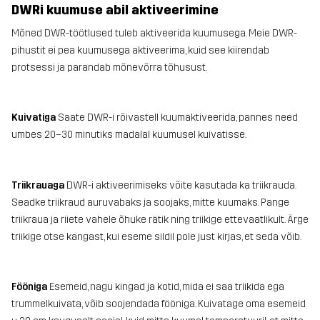
DWRi kuumuse abil aktiveerimine
Mõned DWR-töötlused tuleb aktiveerida kuumusega. Meie DWR-
pihustit ei pea kuumusega aktiveerima, kuid see kiirendab
protsessi ja parandab mõnevõrra tõhusust.
Kuivatiga
Saate DWR-i rõivastell kuumaktiveerida, pannes need
umbes 20–30 minutiks madalal kuumusel kuivatisse.
Triikrauaga
DWR-i aktiveerimiseks võite kasutada ka triikrauda.
Seadke triikraud auruvabaks ja soojaks, mitte kuumaks. Pange
triikraua ja riiete vahele õhuke rätik ning triikige ettevaatlikult. Ärge
triikige otse kangast, kui eseme sildil pole just kirjas, et seda võib.
Fööniga
Esemeid, nagu kingad ja kotid, mida ei saa triikida ega
trummelkuivata, võib soojendada fööniga. Kuivatage oma esemeid