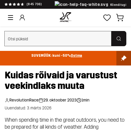
(845 736)
Klienditugi
Tühjenda otsing
SUVEMÜÜK: kuni -50%
Ostma
Kuidas rõivaid ja varustust
veekindlaks muuta
RevolutionRace
29. oktoober 2023
1min
Uuendatud: 3. märts 2026
When spending time in the great outdoors, you need to
be prepared for all kinds of weather. Adding