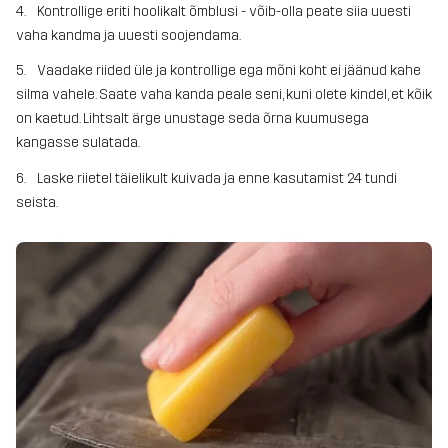
4. Kontrollige eriti hoolikalt õmblusi - võib-olla peate siia uuesti
vaha kandma ja uuesti soojendama.
5. Vaadake riided üle ja kontrollige ega mõni koht ei jäänud kahe
silma vahele. Saate vaha kanda peale seni, kuni olete kindel, et kõik
on kaetud. Lihtsalt ärge unustage seda õrna kuumusega
kangasse sulatada.
6. Laske riietel täielikult kuivada ja enne kasutamist 24 tundi
seista.