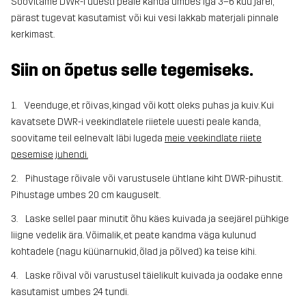
Soovitame DWR-i uuesti peale kanda umbes iga 3–6 kuu järel,
pärast tugevat kasutamist või kui vesi lakkab materjali pinnale
kerkimast.
Siin on õpetus selle tegemiseks.
1. Veenduge, et rõivas, kingad või kott oleks puhas ja kuiv. Kui
kavatsete DWR-i veekindlatele riietele uuesti peale kanda,
soovitame teil eelnevalt läbi lugeda
meie veekindlate riiete
pesemise juhendi
.
2. Pihustage rõivale või varustusele ühtlane kiht DWR-pihustit.
Pihustage umbes 20 cm kauguselt.
3. Laske sellel paar minutit õhu käes kuivada ja seejärel pühkige
liigne vedelik ära. Võimalik, et peate kandma väga kulunud
kohtadele (nagu küünarnukid, õlad ja põlved) ka teise kihi.
4. Laske rõival või varustusel täielikult kuivada ja oodake enne
kasutamist umbes 24 tundi.