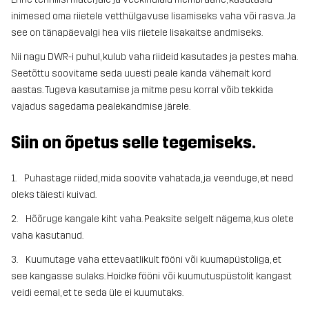
inimesed oma riietele vetthülgavuse lisamiseks vaha või rasva. Ja
see on tänapäevalgi hea viis riietele lisakaitse andmiseks.
Nii nagu DWR-i puhul, kulub vaha riideid kasutades ja pestes maha.
Seetõttu soovitame seda uuesti peale kanda vähemalt kord
aastas. Tugeva kasutamise ja mitme pesu korral võib tekkida
vajadus sagedama pealekandmise järele.
Siin on õpetus selle tegemiseks.
1. Puhastage riided, mida soovite vahatada, ja veenduge, et need
oleks täiesti kuivad.
2. Hõõruge kangale kiht vaha. Peaksite selgelt nägema, kus olete
vaha kasutanud.
3. Kuumutage vaha ettevaatlikult fööni või kuumapüstoliga, et
see kangasse sulaks. Hoidke fööni või kuumutuspüstolit kangast
veidi eemal, et te seda üle ei kuumutaks.