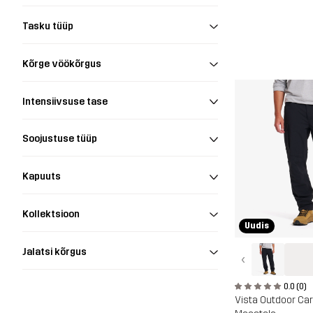
Tasku tüüp
Kõrge vöökõrgus
Intensiivsuse tase
Soojustuse tüüp
Kapuuts
Kollektsioon
Uudis
Jalatsi kõrgus
‹
0.0 (0)
Vista Outdoor Ca