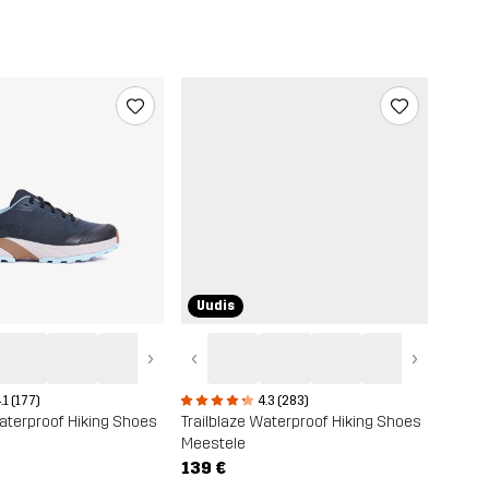
Uudis
›
‹
›
.1 (177)
4.3 (283)
Waterproof Hiking Shoes
Trailblaze Waterproof Hiking Shoes
Meestele
139 €