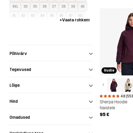
4XL
30
35
36
37
38
39
40
41
42
43
44
45
46
47
50
+
Vaata rohkem
55
60
146
152
158
164
S37-39
S40-42
S43-45
One Size
Põhivärv
Tegevused
Uudis
‹
Lõige
4.8 (55
Hind
Sherpa Hoodie
Naistele
95 €
Omadused