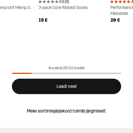
0.0 (0)
4
Phantom Trail Waterproof Hiking Shoe
3-pack Core Ribbed Socks
Performance
Meestele
15 €
29 €
Kuvatud 20/111 toodet
Laadi veel
Meie sortimisjärjekord toimib järgmiselt