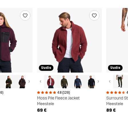
Uudis
Uudis
›
‹
›
‹
36)
4.8 (129)
4
Moss Pile Fleece Jacket
Surround St
Meestele
Meestele
69 €
89 €