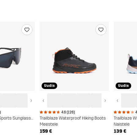
Uudis
Uudis
›
‹
›
‹
)
4.6 (126)
4
Castor Polarized Sports Sunglasses
Trailblaze Waterproof Hiking Boots
Trailblaze 
Meestele
Naistele
159 €
139 €