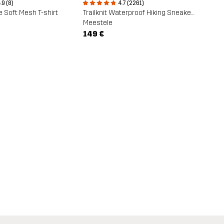
.9 (8)
4.7 (2261)
 Soft Mesh T-shirt
Trailknit Waterproof Hiking Sneakers
Meestele
149 €