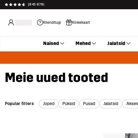
(845 878)
Klienditugi
Kinkekaart
Naised
Mehed
Jalatsid
Meie uued tooted
Popular filters
Joped
Püksid
Pusad
Jalatsid
Akses