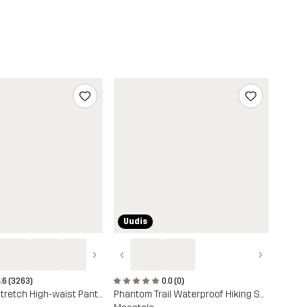
Uudis
›
‹
›
.6 (3263)
0.0 (0)
Nordwand Stretch High-waist Pants
Phantom Trail Waterproof Hiking Shoe