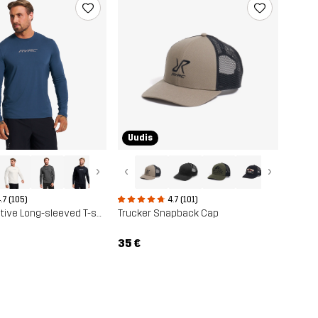
Uudis
›
‹
›
.7 (105)
4.7 (101)
Direction Active Long-sleeved T-shirt
Trucker Snapback Cap
35 €