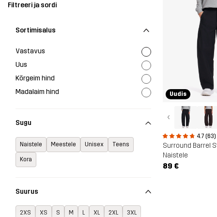
Filtreeri ja sordi
Sortimisalus
Vastavus
Uus
Kõrgeim hind
Madalaim hind
Uudis
‹
Sugu
4.7 (63)
Naistele
Meestele
Unisex
Teens
Surround Barrel S
Naistele
Kora
89 €
Suurus
2XS
XS
S
M
L
XL
2XL
3XL