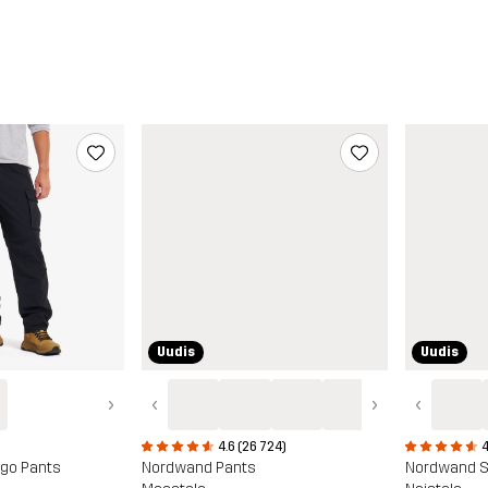
Uudis
Uudis
›
‹
›
‹
4.6 (26 724)
4
rgo Pants
Nordwand Pants