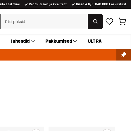
suta saatmine
Rootsi disain ja kvaliteet
Hinne 4.6/5, 840 000+ arvustust
Tühjenda otsing
Juhendid
Pakkumised
ULTRA