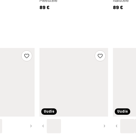
Meestele
Naistele
89 €
89 €
Uudis
Uudis
›
‹
›
‹