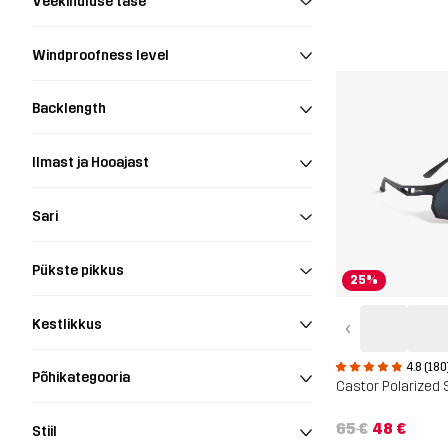
Veekindluse tase
Windproofness level
Backlength
Ilmast ja Hooajast
Sari
Pükste pikkus
25%
Kestlikkus
‹
4.8 (180
Põhikategooria
65 €
48 €
Stiil