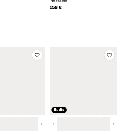
Meestele
159 €
Uudis
›
‹
›