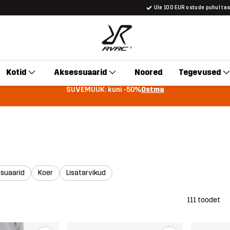
Üle 100 EUR ostude puhul ta
Kotid
Aksessuaarid
Noored
Tegevused
SUVEMÜÜK: kuni -50%
Ostma
suaarid
Koer
Lisatarvikud
111 toodet