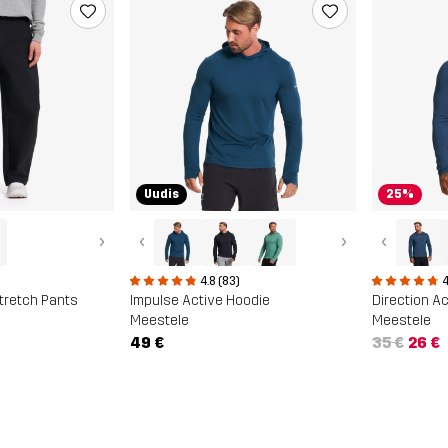
Uudis
25%
›
‹
›
‹
4.8 (83)
4
tretch Pants
Impulse Active Hoodie
Meestele
Meestele
49 €
35 €
26 €