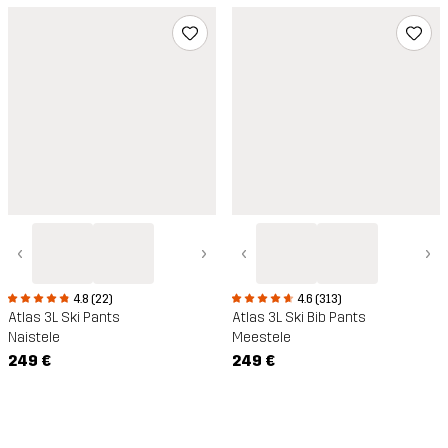
‹
›
‹
›
4.8 (22)
4.6 (313)
Atlas 3L Ski Pants
Atlas 3L Ski Bib Pants
Naistele
Meestele
249 €
249 €