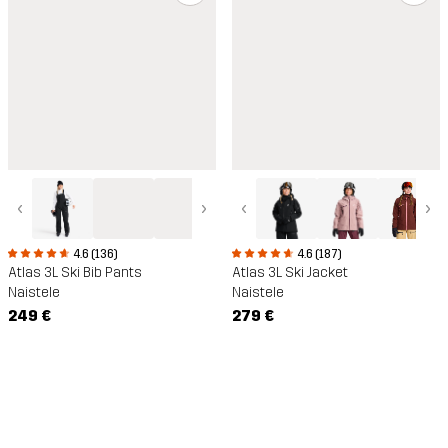
‹
›
‹
›
4.6 (187)
4.6 (136)
Atlas 3L Ski Jacket
Atlas 3L Ski Bib Pants
Naistele
Naistele
279 €
249 €