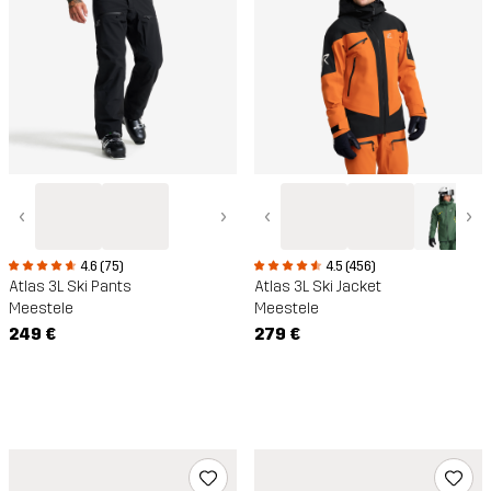
‹
›
‹
›
4.6 (75)
4.5 (456)
Atlas 3L Ski Pants
Atlas 3L Ski Jacket
Meestele
Meestele
249 €
279 €