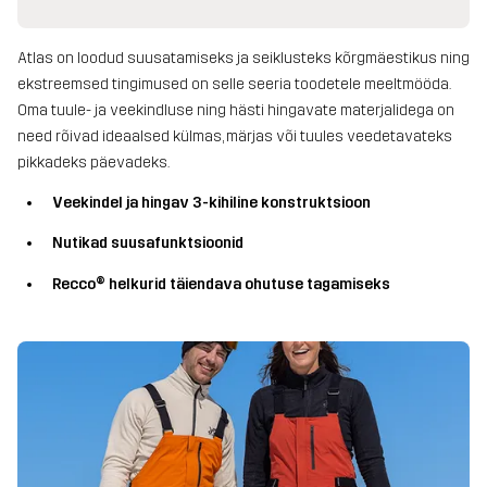
Atlas on loodud suusatamiseks ja seiklusteks kõrgmäestikus ning
ekstreemsed tingimused on selle seeria toodetele meeltmööda.
Oma tuule- ja veekindluse ning hästi hingavate materjalidega on
need rõivad ideaalsed külmas, märjas või tuules veedetavateks
pikkadeks päevadeks.
Veekindel ja hingav 3-kihiline konstruktsioon
Nutikad suusafunktsioonid
Recco® helkurid täiendava ohutuse tagamiseks