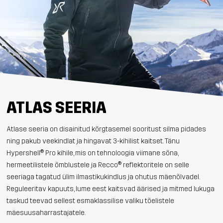
ATLAS SEERIA
Atlase seeria on disainitud kõrgtasemel sooritust silma pidades
ning pakub veekindlat ja hingavat 3-kihilist kaitset. Tänu
Hypershell® Pro kihile, mis on tehnoloogia viimane sõna,
hermeetilistele õmblustele ja Recco® reflektoritele on selle
seeriaga tagatud ülim ilmastikukindlus ja ohutus mäenõlvadel.
Reguleeritav kapuuts, lume eest kaitsvad äärised ja mitmed lukuga
taskud teevad sellest esmaklassilise valiku tõelistele
mäesuusaharrastajatele.