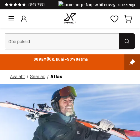
(845 758)
Klienditugi
Tühjenda otsing
SUVEMÜÜK: kuni -50%
Ostma
Avaleht
Seeriad
Atlas