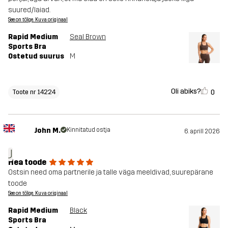
suured/laiad.
See on tõlge. Kuva originaal
Rapid Medium
Seal Brown
Sports Bra
Ostetud suurus
M
Oli abiks?
0
Toote nr 14224
John M.
Kinnitatud ostja
6. aprill 2026
J
Hea toode
Ostsin need oma partnerile ja talle väga meeldivad, suurepärane
toode
See on tõlge. Kuva originaal
Rapid Medium
Black
Sports Bra