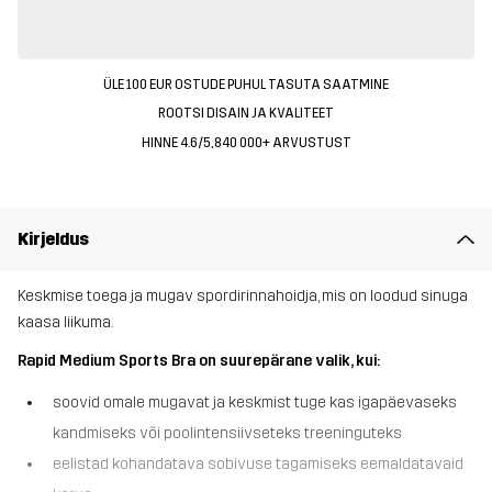
ÜLE 100 EUR OSTUDE PUHUL TASUTA SAATMINE
ROOTSI DISAIN JA KVALITEET
HINNE 4.6/5, 840 000+ ARVUSTUST
Kirjeldus
Keskmise toega ja mugav spordirinnahoidja, mis on loodud sinuga
kaasa liikuma.
Rapid Medium Sports Bra on suurepärane valik, kui:
soovid omale mugavat ja keskmist tuge kas igapäevaseks
kandmiseks või poolintensiivseteks treeninguteks
eelistad kohandatava sobivuse tagamiseks eemaldatavaid