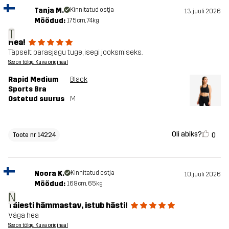
Tanja M.
Kinnitatud ostja
13. juuli 2026
Mõõdud:
175cm, 74kg
T
Hea!
Täpselt parasjagu tuge, isegi jooksmiseks.
See on tõlge. Kuva originaal
Rapid Medium
Black
Sports Bra
Ostetud suurus
M
Oli abiks?
0
Toote nr 14224
Noora K.
Kinnitatud ostja
10. juuli 2026
Mõõdud:
168cm, 65kg
N
Täiesti hämmastav, istub hästi!
Väga hea
See on tõlge. Kuva originaal