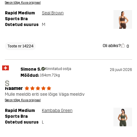
See on tõlge. Kuva originaal
Rapid Medium
Seal Brown
Sports Bra
Ostetud suurus
M
Oli abiks?
0
Toote nr 14224
Simone S.
Kinnitatud ostja
29. juuli 2026
Mõõdud:
164cm, 72kg
S
Haamer
Mulle meeldib eriti see lõige. Väga meeldiv
See on tõlge. Kuva originaal
Rapid Medium
Kambaba Green
Sports Bra
Ostetud suurus
L