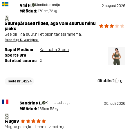
Ami H.
Kinnitatud ostja
2. august 2026
Mõõdud:
170cm, 73kg
A
Suurepärased riided, aga vale suurus minu
jaoks
See oli liiga suur, nii et pidin tagasi minema.
See on tõlge. Kuva originaal
Rapid Medium
Kambaba Green
Sports Bra
Ostetud suurus
XL
Oli abiks?
0
Toote nr 14224
Sandrine L.
Kinnitatud ostja
30. juuli 2026
Mõõdud:
166cm, 58kg
S
Mugav
Mugav, paks, kuid meeldiv materjal