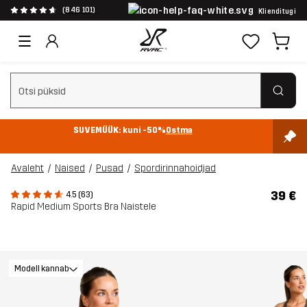
(846 101)
Klienditugi
Tühjenda otsing
SUVEMÜÜK: kuni -50%
Ostma
Avaleht
Naised
Pusad
Spordirinnahoidjad
39 €
4.5 (63)
Rapid Medium Sports Bra Naistele
Modell kannab