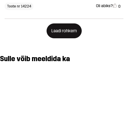
Oli abiks?
0
Toote nr 14224
Laadi rohkem
Sulle võib meeldida ka