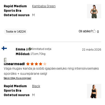
Rapid Medium
Kambaba Green
Sports Bra
Ostetud suurus
M
Oli abiks?
0
Toote nr 14224
Emma J.
Kinnitatud ostja
22. märts 2026
Mõõdud:
171cm, 70kg
E
Imearmsad!
Väga mugav kanda ja sobib igapäevaeluks ning intensiivsemaks
spordiks + suurepärane selg!
See on tõlge. Kuva originaal
Rapid Medium
Black
Sports Bra
Ostetud suurus
M