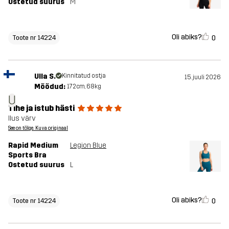
Ostetud suurus
M
Oli abiks?
0
Toote nr 14224
Ulla S.
Kinnitatud ostja
15. juuli 2026
Mõõdud:
172cm, 68kg
U
Tihe ja istub hästi
Ilus värv
See on tõlge. Kuva originaal
Rapid Medium
Legion Blue
Sports Bra
Ostetud suurus
L
Oli abiks?
0
Toote nr 14224