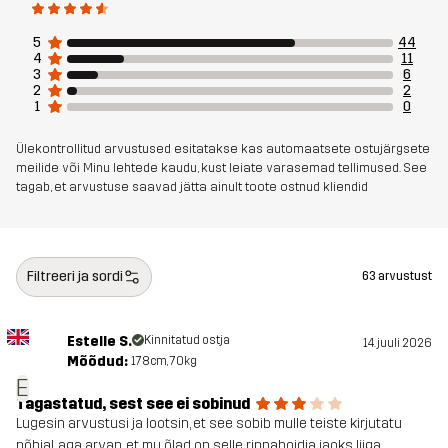
Elastaan
5
44
4
11
Disaini
JOOKSMISEKS JA TREENIMISEKS
3
6
2
2
sihtrühm
1
0
Artikli number
14224_2380
Ülekontrollitud arvustused esitatakse kas automaatsete ostujärgsete
meilide või Minu lehtede kaudu, kust leiate varasemad tellimused. See
tagab, et arvustuse saavad jätta ainult toote ostnud kliendid
Filtreeri ja sordi
63 arvustust
Estelle S.
Kinnitatud ostja
14. juuli 2026
Mõõdud:
178cm, 70kg
E
Tagastatud, sest see ei sobinud
Lugesin arvustusi ja lootsin, et see sobib mulle teiste kirjutatu
põhjal, aga arvan, et mu õlad on selle rinnahoidja jaoks liiga