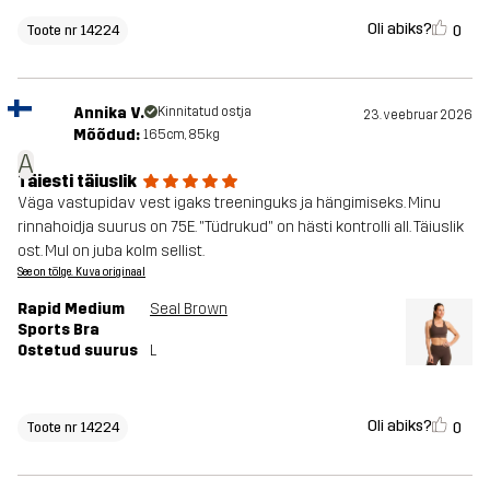
Oli abiks?
0
Toote nr 14224
Annika V.
Kinnitatud ostja
23. veebruar 2026
Mõõdud:
165cm, 85kg
A
Täiesti täiuslik
Väga vastupidav vest igaks treeninguks ja hängimiseks. Minu
rinnahoidja suurus on 75E. "Tüdrukud" on hästi kontrolli all. Täiuslik
ost. Mul on juba kolm sellist.
See on tõlge. Kuva originaal
Rapid Medium
Seal Brown
Sports Bra
Ostetud suurus
L
Oli abiks?
0
Toote nr 14224