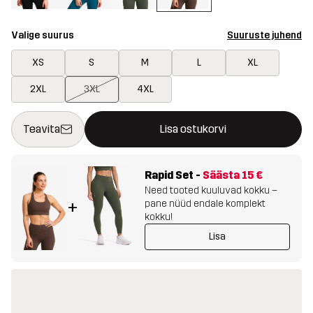
Valige suurus
Suuruste juhend
XS
S
M
L
XL
2XL
3XL
4XL
See nupp avab modaali, mis kinnitab ostukorvis uue kauba
{{size}} pole saadaval
Teavita
Lisa ostukorvi
Rapid Set
-
Säästa
15 €
Need tooted kuuluvad kokku –
pane nüüd endale komplekt
+
kokku!
Lisa