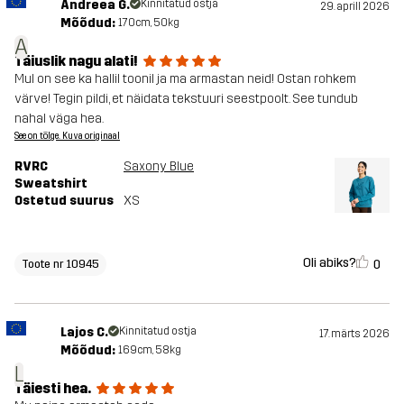
Andreea G.
Kinnitatud ostja
29. aprill 2026
Mõõdud:
170cm, 50kg
A
Täiuslik nagu alati!
Mul on see ka hallil toonil ja ma armastan neid! Ostan rohkem
värve! Tegin pildi, et näidata tekstuuri seestpoolt. See tundub
nahal väga hea.
See on tõlge. Kuva originaal
RVRC
Saxony Blue
Sweatshirt
Ostetud suurus
XS
Oli abiks?
0
Toote nr 10945
Lajos C.
Kinnitatud ostja
17. märts 2026
Mõõdud:
169cm, 58kg
L
Täiesti hea.