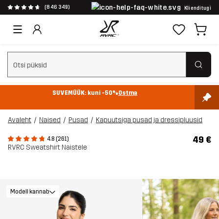
(846 349)
Klienditugi
Tühjenda otsing
SUVEMÜÜK: kuni -50%
Ostma
Avaleht
Naised
Pusad
Kapuutsiga pusad ja dressipluusid
49 €
4.8 (261)
RVRC Sweatshirt Naistele
Modell kannab