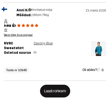
Anni H.
Kinnitatud ostja
23. märts 2026
Mõõdud:
166cm, 78kg
A
Hea 👍
👏
See on tõlge. Kuva originaal
RVRC
Saxony Blue
Sweatshirt
Ostetud suurus
M
Oli abiks?
0
Toote nr 10945
Laadi rohkem