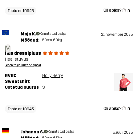
Oli abiks?
0
Toote nr 10945
Maja K.
Kinnitatud ostja
21. november 2025
Mõõdud:
160cm, 60kg
M
Ilus dressipluus
Hea istuvus
See on tõlge. Kuva originaal
RVRC
Holly Berry
Sweatshirt
Ostetud suurus
S
Oli abiks?
0
Toote nr 10945
Johanna S.
Kinnitatud ostja
5. juuli 2025