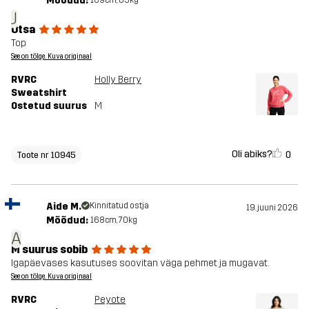
Mõõdud:
169cm, 65kg
J
Otsa
Top
See on tõlge. Kuva originaal
RVRC
Holly Berry
Sweatshirt
Ostetud suurus
M
Oli abiks?
0
Toote nr 10945
Aide M.
Kinnitatud ostja
19. juuni 2026
Mõõdud:
168cm, 70kg
A
M suurus sobib
Igapäevases kasutuses soovitan väga pehmet ja mugavat.
See on tõlge. Kuva originaal
RVRC
Peyote