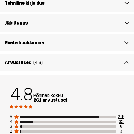
Tehniline kirjeldus
Lõige
RELAXED
Jälgitavus
Materjal 1
63% Puuvill, 30% Polüester
(Taaskasutatud), 7% Viskoos
Riiete hooldamine
Ribi
83% Puuvill, 12% Viskoos, 5% Elastaan
Arvustused
(4.8)
Kestlikkus
Ümbertöödeldud detailid
Loe siit
Disaini
IGAPÄEVASEKS KASUTUSEKS
4.8
sihtrühm
Põhineb kokku
261 arvustusel
Artikli number
10945_2697
5
215
4
35
3
6
2
3