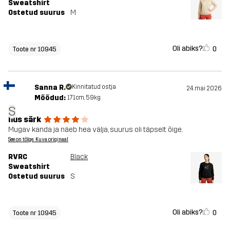
Sweatshirt
Ostetud suurus
M
Oli abiks?
0
Toote nr 10945
Sanna R.
Kinnitatud ostja
24. mai 2026
Mõõdud:
171cm, 59kg
S
Ilus särk
Mugav kanda ja näeb hea välja, suurus oli täpselt õige.
See on tõlge. Kuva originaal
RVRC
Black
Sweatshirt
Ostetud suurus
S
Oli abiks?
0
Toote nr 10945