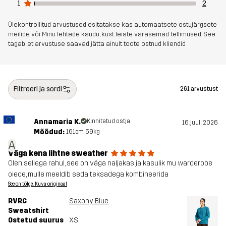
1
2
Ülekontrollitud arvustused esitatakse kas automaatsete ostujärgsete
meilide või Minu lehtede kaudu, kust leiate varasemad tellimused. See
tagab, et arvustuse saavad jätta ainult toote ostnud kliendid
Filtreeri ja sordi
261 arvustust
Annamaria K.
Kinnitatud ostja
16. juuli 2026
Mõõdud:
161cm, 59kg
A
Väga kena lihtne sweather
Olen sellega rahul, see on väga naljakas ja kasulik mu warderobe
oiece, mulle meeldib seda teksadega kombineerida
See on tõlge. Kuva originaal
RVRC
Saxony Blue
Sweatshirt
Ostetud suurus
XS