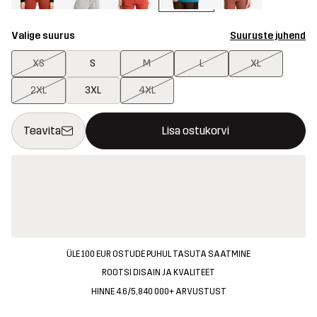
Valige suurus
Suuruste juhend
XS
S
M
L
XL
2XL
3XL
4XL
See nupp avab modaali, mis kinnitab ostukorvis uue kauba
{{size}} pole saadaval
Teavita
Lisa ostukorvi
ÜLE 100 EUR OSTUDE PUHUL TASUTA SAATMINE
ROOTSI DISAIN JA KVALITEET
HINNE 4.6/5, 840 000+ ARVUSTUST