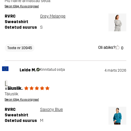
Mu naine armastab seda.
See on tõlge. Kuva originaal
RVRC
Grey Melange
Sweatshirt
Ostetud suurus
S
Oli abiks?
0
Toote nr 10945
Lelde M.
Kinnitatud ostja
4. märts 2026
L
Täiuslik.
Täiuslik.
See on tõlge. Kuva originaal
RVRC
Saxony Blue
Sweatshirt
Ostetud suurus
M