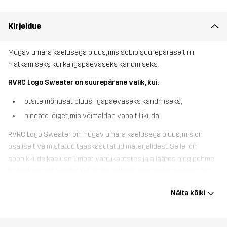
Kirjeldus
Mugav ümara kaelusega pluus, mis sobib suurepäraselt nii
matkamiseks kui ka igapäevaseks kandmiseks.
RVRC Logo Sweater on suurepärane valik, kui:
otsite mõnusat pluusi igapäevaseks kandmiseks;
hindate lõiget, mis võimaldab vabalt liikuda.
RVRC Logo Sweater on mugav ümara kaelusega pluus, mis on
osaliselt valmistatud taaskasutatud materjalidest. Sellel on
soonikkude kaeluse ümber, varrukaotstes ja allääres ning pehme
froteekangast vooder. Kui otsite pikkade varrukatega pluusi, mis
sobib nii lõõgastavaks matkamiseks kui ka diivanil lesimiseks, siis
Näita kõiki
RVRC Logo Sweater on just see, mida vajate.
Modell
on 171 cm pikk ja kannab suurust S