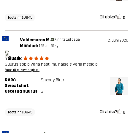
Oli abiks?
0
Toote nr 10945
Valdemaras M.
Kinnitatud ostja
2. juuni 2026
Mõõdud:
167cm, 57kg
V
Täiuslik
Suurus sobib väga hästi, mu naisele väga meeldib
See on tõlge. Kuva originaal
RVRC
Saxony Blue
Sweatshirt
Ostetud suurus
S
Oli abiks?
0
Toote nr 10945