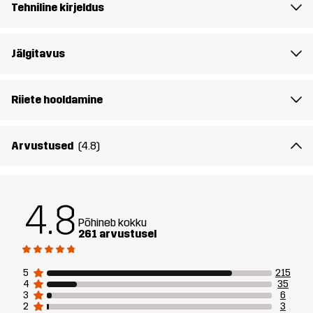
Tehniline kirjeldus
Lõige
RELAXED
Jälgitavus
Materjal 1
63% Puuvill, 30% Polüester
(Taaskasutatud), 7% Viskoos
Riiete hooldamine
Ribi
83% Puuvill, 12% Viskoos, 5% Elastaan
Arvustused
(4.8)
Kestlikkus
Ümbertöödeldud detailid
Loe siit
Disaini
IGAPÄEVASEKS KASUTUSEKS
4.8
sihtrühm
Põhineb kokku
261 arvustusel
Artikli number
10945_2001
5
215
4
35
3
6
2
3