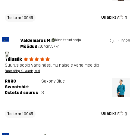
Oli abiks?
0
Toote nr 10945
Valdemaras M.
Kinnitatud ostja
2. juuni 2026
Mõõdud:
167cm, 57kg
V
Täiuslik
Suurus sobib väga hästi, mu naisele väga meeldib
See on tõlge. Kuva originaal
RVRC
Saxony Blue
Sweatshirt
Ostetud suurus
S
Oli abiks?
0
Toote nr 10945