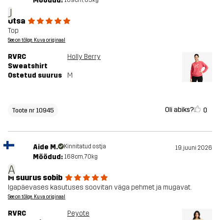
Mõõdud:
169cm, 65kg
J
Otsa
Top
See on tõlge. Kuva originaal
RVRC
Holly Berry
Sweatshirt
Ostetud suurus
M
Oli abiks?
0
Toote nr 10945
Aide M.
Kinnitatud ostja
19. juuni 2026
Mõõdud:
168cm, 70kg
A
M suurus sobib
Igapäevases kasutuses soovitan väga pehmet ja mugavat.
See on tõlge. Kuva originaal
RVRC
Peyote