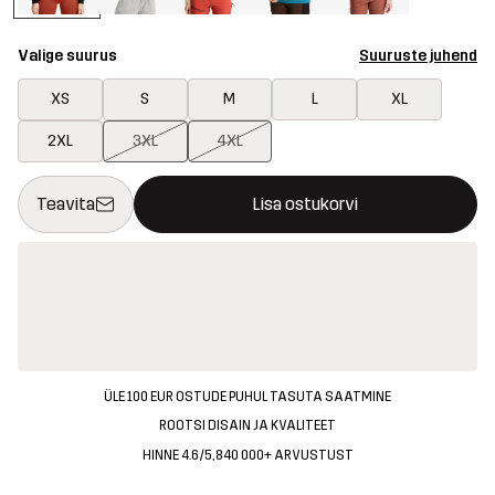
Valige suurus
Suuruste juhend
XS
S
M
L
XL
2XL
3XL
4XL
See nupp avab modaali, mis kinnitab ostukorvis uue kauba
{{size}} pole saadaval
Teavita
Lisa ostukorvi
ÜLE 100 EUR OSTUDE PUHUL TASUTA SAATMINE
ROOTSI DISAIN JA KVALITEET
HINNE 4.6/5, 840 000+ ARVUSTUST