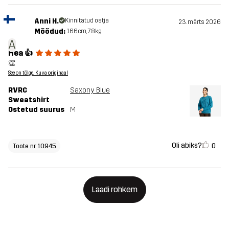
Anni H.
Kinnitatud ostja
23. märts 2026
Mõõdud:
166cm, 78kg
A
Hea 👍
👏
See on tõlge. Kuva originaal
RVRC
Saxony Blue
Sweatshirt
Ostetud suurus
M
Oli abiks?
0
Toote nr 10945
Laadi rohkem