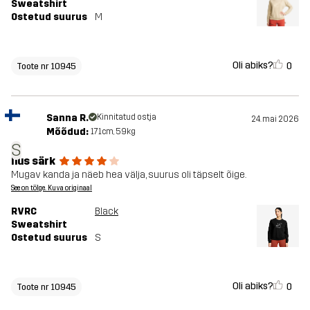
Sweatshirt
Ostetud suurus
M
Oli abiks?
0
Toote nr 10945
Sanna R.
Kinnitatud ostja
24. mai 2026
Mõõdud:
171cm, 59kg
S
Ilus särk
Mugav kanda ja näeb hea välja, suurus oli täpselt õige.
See on tõlge. Kuva originaal
RVRC
Black
Sweatshirt
Ostetud suurus
S
Oli abiks?
0
Toote nr 10945