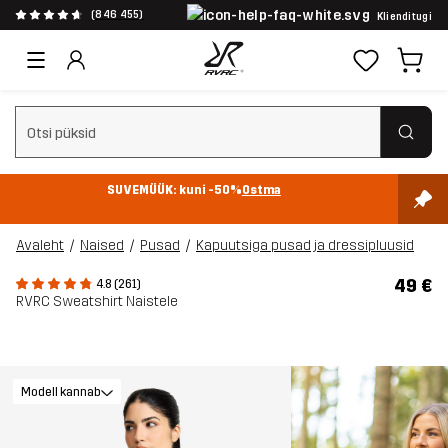
(846 455)
Klienditugi
Tühjenda otsing
SUVEMÜÜK: kuni -50%
Ostma
Avaleht
Naised
Pusad
Kapuutsiga pusad ja dressipluusid
49 €
4.8 (261)
RVRC Sweatshirt Naistele
Modell kannab