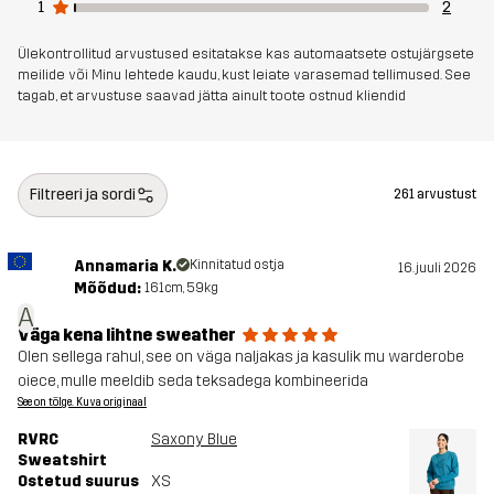
1
2
Ülekontrollitud arvustused esitatakse kas automaatsete ostujärgsete
meilide või Minu lehtede kaudu, kust leiate varasemad tellimused. See
tagab, et arvustuse saavad jätta ainult toote ostnud kliendid
Filtreeri ja sordi
261 arvustust
Annamaria K.
Kinnitatud ostja
16. juuli 2026
Mõõdud:
161cm, 59kg
A
Väga kena lihtne sweather
Olen sellega rahul, see on väga naljakas ja kasulik mu warderobe
oiece, mulle meeldib seda teksadega kombineerida
See on tõlge. Kuva originaal
RVRC
Saxony Blue
Sweatshirt
Ostetud suurus
XS