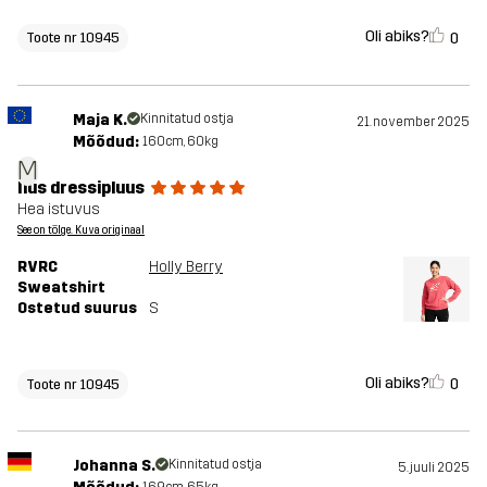
Oli abiks?
0
Toote nr 10945
Maja K.
Kinnitatud ostja
21. november 2025
Mõõdud:
160cm, 60kg
M
Ilus dressipluus
Hea istuvus
See on tõlge. Kuva originaal
RVRC
Holly Berry
Sweatshirt
Ostetud suurus
S
Oli abiks?
0
Toote nr 10945
Johanna S.
Kinnitatud ostja
5. juuli 2025