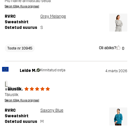
Mu naine armastab seda.
See on tõlge. Kuva originaal
RVRC
Grey Melange
Sweatshirt
Ostetud suurus
S
Oli abiks?
0
Toote nr 10945
Lelde M.
Kinnitatud ostja
4. märts 2026
L
Täiuslik.
Täiuslik.
See on tõlge. Kuva originaal
RVRC
Saxony Blue
Sweatshirt
Ostetud suurus
M