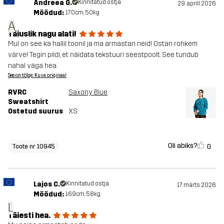
Andreea G.
Kinnitatud ostja
29. aprill 2026
Mõõdud:
170cm, 50kg
A
Täiuslik nagu alati!
Mul on see ka hallil toonil ja ma armastan neid! Ostan rohkem
värve! Tegin pildi, et näidata tekstuuri seestpoolt. See tundub
nahal väga hea.
See on tõlge. Kuva originaal
RVRC
Saxony Blue
Sweatshirt
Ostetud suurus
XS
Oli abiks?
0
Toote nr 10945
Lajos C.
Kinnitatud ostja
17. märts 2026
Mõõdud:
169cm, 58kg
L
Täiesti hea.