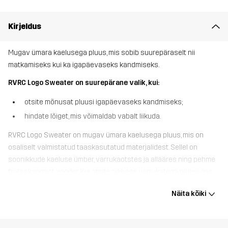
Kirjeldus
Mugav ümara kaelusega pluus, mis sobib suurepäraselt nii
matkamiseks kui ka igapäevaseks kandmiseks.
RVRC Logo Sweater on suurepärane valik, kui:
otsite mõnusat pluusi igapäevaseks kandmiseks;
hindate lõiget, mis võimaldab vabalt liikuda.
RVRC Logo Sweater on mugav ümara kaelusega pluus, mis on
osaliselt valmistatud taaskasutatud materjalidest. Sellel on
soonikkude kaeluse ümber, varrukaotstes ja allääres ning pehme
froteekangast vooder. Kui otsite pikkade varrukatega pluusi, mis
sobib nii lõõgastavaks matkamiseks kui ka diivanil lesimiseks, siis
Näita kõiki
RVRC Logo Sweater on just see, mida vajate.
Modell
on 171 cm pikk ja kannab suurust S