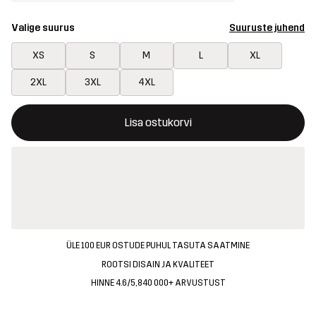
Valige suurus
Suuruste juhend
XS
S
M
L
XL
2XL
3XL
4XL
See nupp avab modaali, mis kinnitab ostukorvis uue kauba
{{size}} pole saadaval
Lisa ostukorvi
ÜLE 100 EUR OSTUDE PUHUL TASUTA SAATMINE
ROOTSI DISAIN JA KVALITEET
HINNE 4.6/5, 840 000+ ARVUSTUST