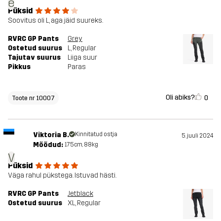
e
Püksid
Soovitus oli L, aga jäid suureks.
RVRC GP Pants
Grey
Ostetud suurus
L
, Regular
Tajutav suurus
Liiga suur
Pikkus
Paras
Oli abiks?
0
Toote nr 10007
Viktoria B.
Kinnitatud ostja
5. juuli 2024
Mõõdud:
175cm, 88kg
V
Püksid
Väga rahul pükstega. Istuvad hästi.
RVRC GP Pants
Jetblack
Ostetud suurus
XL
, Regular