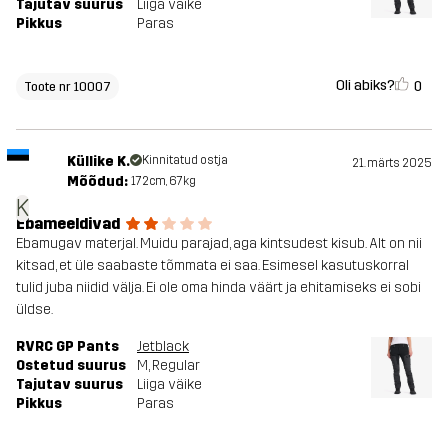
Tajutav suurus
Liiga väike
Pikkus
Paras
Oli abiks?
0
Toote nr 10007
Küllike K.
Kinnitatud ostja
21. märts 2025
Mõõdud:
172cm, 67kg
K
Ebameeldivad
Ebamugav materjal. Muidu parajad, aga kintsudest kisub. Alt on nii
kitsad, et üle saabaste tõmmata ei saa. Esimesel kasutuskorral
tulid juba niidid välja. Ei ole oma hinda väärt ja ehitamiseks ei sobi
üldse.
RVRC GP Pants
Jetblack
Ostetud suurus
M
, Regular
Tajutav suurus
Liiga väike
Pikkus
Paras