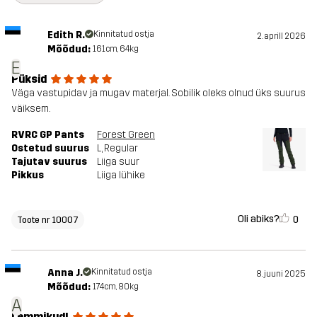
Edith R.
Kinnitatud ostja
2. aprill 2026
Mõõdud:
161cm, 64kg
E
Püksid
Väga vastupidav ja mugav materjal. Sobilik oleks olnud üks suurus
väiksem.
RVRC GP Pants
Forest Green
Ostetud suurus
L
, Regular
Tajutav suurus
Liiga suur
Pikkus
Liiga lühike
Oli abiks?
0
Toote nr 10007
Anna J.
Kinnitatud ostja
8. juuni 2025
Mõõdud:
174cm, 80kg
A
Lemmikud!