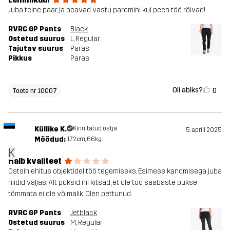
Juba teine paar, ja peavad vastu paremini kui peen töö rõivad!
RVRC GP Pants
Black
Ostetud suurus
L
, Regular
Tajutav suurus
Paras
Pikkus
Paras
Oli abiks?
0
Toote nr 10007
Küllike K.
Kinnitatud ostja
5. aprill 2025
Mõõdud:
172cm, 66kg
K
Halb kvaliteet
Ostsin ehitus objektidel töö tegemiseks. Esimese kandmisega juba
niidid väljas. Alt püksid nii kitsad, et üle töö saabaste pükse
tõmmata ei ole võimalik. Olen pettunud.
RVRC GP Pants
Jetblack
Ostetud suurus
M
, Regular