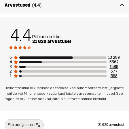
Kaal
576g suuruses Medium
Arvustused
(4.4)
Disaini
UNIVERSAALNE KASUTUS
TÖÖ & AIATÖÖ
sihtrühm
MATKAMINE
4.4
Põhineb kokku
21 620 arvustusel
Artikli number
10007_2851
5
13 289
4
5567
3
1589
2
577
1
598
Ülekontrollitud arvustused esitatakse kas automaatsete ostujärgsete
meilide või Minu lehtede kaudu, kust leiate varasemad tellimused. See
tagab, et arvustuse saavad jätta ainult toote ostnud kliendid
Filtreeri ja sordi
21 620 arvustust