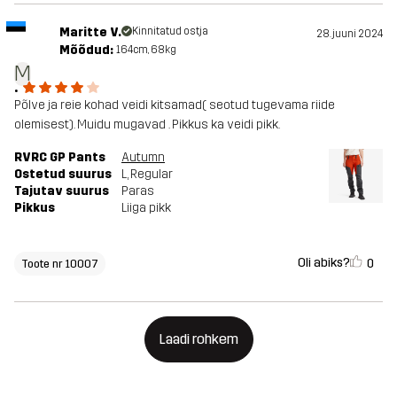
Maritte V.
Kinnitatud ostja
28. juuni 2024
Mõõdud:
164cm, 68kg
M
.
Põlve ja reie kohad veidi kitsamad( seotud tugevama riide
olemisest). Muidu mugavad . Pikkus ka veidi pikk.
RVRC GP Pants
Autumn
Ostetud suurus
L
, Regular
Tajutav suurus
Paras
Pikkus
Liiga pikk
Oli abiks?
0
Toote nr 10007
Laadi rohkem