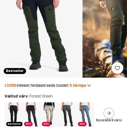
Bestseller
13289
inimest hindasid seda toodet
5 tärniga
Valitud värv:
Forest Green
Kuva kõik 9 värvi
Bestseller
30%
30%
30%