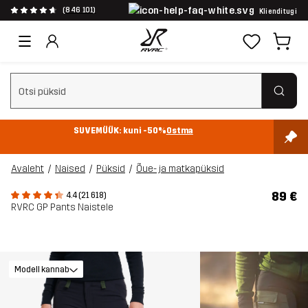
(846 101)
Klienditugi
Tühjenda otsing
SUVEMÜÜK: kuni -50%
Ostma
Avaleht
Naised
Püksid
Õue- ja matkapüksid
89 €
4.4 (21 618)
RVRC GP Pants Naistele
Modell kannab