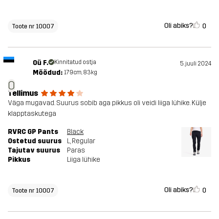
Oli abiks?
0
Toote nr 10007
Oü F.
Kinnitatud ostja
5. juuli 2024
Mõõdud:
179cm, 83kg
O
Tellimus
Väga mugavad. Suurus sobib aga pikkus oli veidi liiga lühike. Külje
klapptaskutega
RVRC GP Pants
Black
Ostetud suurus
L
, Regular
Tajutav suurus
Paras
Pikkus
Liiga lühike
Oli abiks?
0
Toote nr 10007