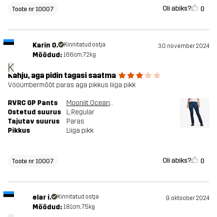
Oli abiks?
0
Toote nr 10007
Karin O.
Kinnitatud ostja
30. november 2024
Mõõdud:
166cm, 72kg
K
Kahju, aga pidin tagasi saatma
Vööümbermõõt paras aga pikkus liiga pikk
RVRC GP Pants
Moonlit Ocean/Blueberry
Ostetud suurus
L
, Regular
Tajutav suurus
Paras
Pikkus
Liiga pikk
Oli abiks?
0
Toote nr 10007
elar i.
Kinnitatud ostja
9. oktoober 2024
Mõõdud:
181cm, 75kg