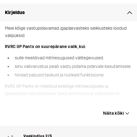
Kirjeldus
Meie kõige vastupidavamad, igapäevasteks seiklusteks loodud
välipüksid.
RVRC GP Pants on suurepärane valik, kui:
sulle meeldivad mitmesugused välitegevused.
sinu välivarustus peab vastu pidama pidevale kasutamisele.
hindad paljusid taskuid ja nutikaid funktsioone.
RVRC GP Pants on mõeldud eelkõige mitmekülgseks ja
igakülgseks kasutamiseks. Need enimmüüdud välipüksid on
valmistatud meie kõige vastupidavamast polüpuuvillasest
kangast ning on pahkluude ja põlvede kohalt rebenemise
Näita kõiki
vältimiseks tugevdatud. Põlvekaitsmetaskute, 7 käepärase tasku,
mis hoiavad sinu väikeseid vajalikke asju turvaliselt, ja
reguleeritavate kätistega, on RVRC GP Pants ülimad
Veekindlus
2/5