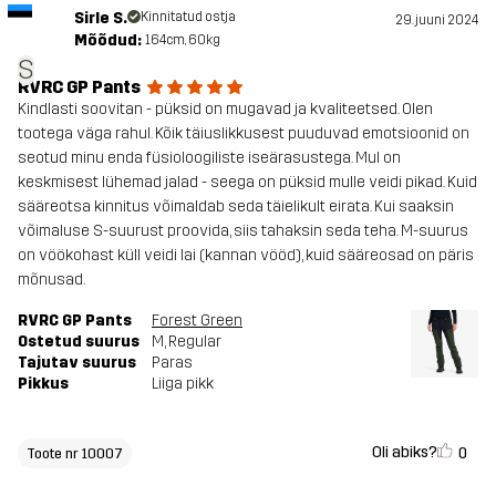
Sirle S.
Kinnitatud ostja
29. juuni 2024
Mõõdud:
164cm, 60kg
S
RVRC GP Pants
Kindlasti soovitan - püksid on mugavad ja kvaliteetsed. Olen
tootega väga rahul. Kõik täiuslikkusest puuduvad emotsioonid on
seotud minu enda füsioloogiliste iseärasustega. Mul on
keskmisest lühemad jalad - seega on püksid mulle veidi pikad. Kuid
sääreotsa kinnitus võimaldab seda täielikult eirata. Kui saaksin
võimaluse S-suurust proovida, siis tahaksin seda teha. M-suurus
on vöökohast küll veidi lai (kannan vööd), kuid sääreosad on päris
mõnusad.
RVRC GP Pants
Forest Green
Ostetud suurus
M
, Regular
Tajutav suurus
Paras
Pikkus
Liiga pikk
Oli abiks?
0
Toote nr 10007