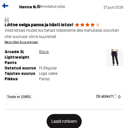
Hanna N.
Kinnitatud ostja
27. juuli 2026
H
Lihtne selga panna ja hästi istuv!
Veidi kitsas mudel, kui tahad riideeseme alla mahutada, soovitan
ühe suuruse võrra suuremat.
See on tõlge. Kuva originaal
Arcade 3L
Black
Lightweight
Pants
Ostetud suurus
M
, Regular
Tajutav suurus
Liiga väike
Pikkus
Paras
Oli abiks?
0
Toote nr 10851
Laadi rohkem