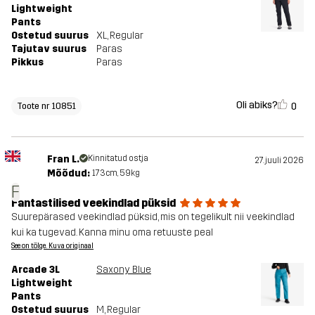
Lightweight
Pants
Ostetud suurus
XL
, Regular
Tajutav suurus
Paras
Pikkus
Paras
Oli abiks?
0
Toote nr 10851
Fran L.
Kinnitatud ostja
27. juuli 2026
Mõõdud:
173cm, 59kg
F
Fantastilised veekindlad püksid
Suurepärased veekindlad püksid, mis on tegelikult nii veekindlad
kui ka tugevad. Kanna minu oma retuuste peal
See on tõlge. Kuva originaal
Arcade 3L
Saxony Blue
Lightweight
Pants
Ostetud suurus
M
, Regular