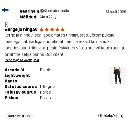
Kaarina K.
Kinnitatud ostja
31. juuli 2026
Mõõdud:
174cm, 72kg
K
Kerge ja hingav
Kerge ja hingav isegi soojemates tingimustes. Võtsin püksid
meelega natuke liiga suureks, et need läheksid külmemaks
lähedes paari riidekihti peale. Pakkides võtab see väikese ruumi ja
on lihtne selga panna. Soovitan!
See on tõlge. Kuva originaal
Arcade 3L
Black
Lightweight
Pants
Ostetud suurus
L
, Regular
Tajutav suurus
Paras
Pikkus
Paras
Oli abiks?
0
Toote nr 10851