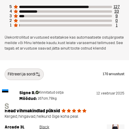
5
127
4
33
Artikli number
10851_2457
3
9
2
0
1
1
Ülekontrollitud arvustused esitatakse kas automaatsete ostujärgsete
meilide või Minu lehtede kaudu, kust leiate varasemad tellimused. See
tagab, et arvustuse saavad jätta ainult toote ostnud kliendid
Filtreeri ja sordi
170 arvustust
Signe R.
Kinnitatud ostja
12. veebruar 2025
Mõõdud:
167cm, 78kg
S
Head vihmakindlad püksid
Kerged, hingavad, helkurid õige koha peal.
Arcade 3L
Black