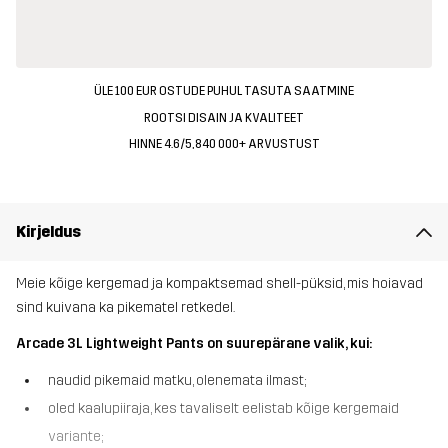
ÜLE 100 EUR OSTUDE PUHUL TASUTA SAATMINE
ROOTSI DISAIN JA KVALITEET
HINNE 4.6/5, 840 000+ ARVUSTUST
Kirjeldus
Meie kõige kergemad ja kompaktsemad shell-püksid, mis hoiavad
sind kuivana ka pikematel retkedel.
Arcade 3L Lightweight Pants on suurepärane valik, kui:
naudid pikemaid matku, olenemata ilmast;
oled kaalupiiraja, kes tavaliselt eelistab kõige kergemaid
variante;