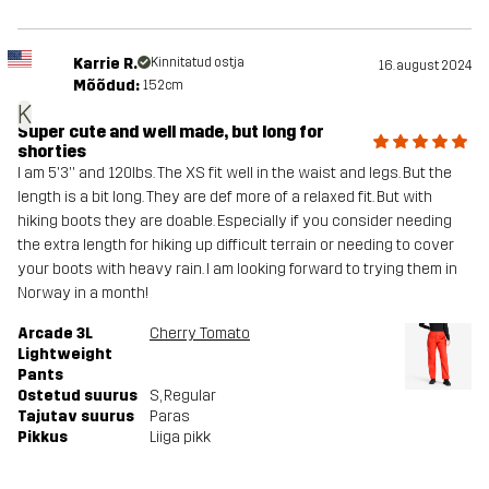
Karrie R.
Kinnitatud ostja
16. august 2024
Mõõdud:
152cm
K
Super cute and well made, but long for
shorties
I am 5'3'' and 120lbs. The XS fit well in the waist and legs. But the
length is a bit long. They are def more of a relaxed fit. But with
hiking boots they are doable. Especially if you consider needing
the extra length for hiking up difficult terrain or needing to cover
your boots with heavy rain. I am looking forward to trying them in
Norway in a month!
Arcade 3L
Cherry Tomato
Lightweight
Pants
Ostetud suurus
S
, Regular
Tajutav suurus
Paras
Pikkus
Liiga pikk