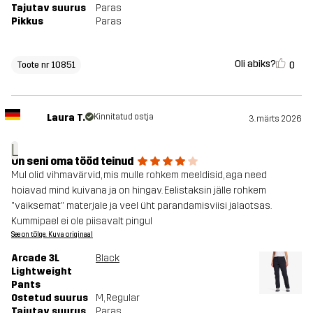
Tajutav suurus
Paras
Pikkus
Paras
Oli abiks?
0
Toote nr 10851
Laura T.
Kinnitatud ostja
3. märts 2026
L
On seni oma tööd teinud
Mul olid vihmavärvid, mis mulle rohkem meeldisid, aga need
hoiavad mind kuivana ja on hingav. Eelistaksin jälle rohkem
"vaiksemat" materjale ja veel üht parandamisviisi jalaotsas.
Kummipael ei ole piisavalt pingul
See on tõlge. Kuva originaal
Arcade 3L
Black
Lightweight
Pants
Ostetud suurus
M
, Regular
Tajutav suurus
Paras