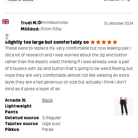
Trudi M.
Kinnitatud ostja
31. oktoober 2024
Mõõdud:
152cm, 52kg
T
Slightly too large but comfortably so
These were to replace my very comfortable but now leaking pair, I
did a lot of research and I was worried about the zip and button
rather than the elastic waist, thinking if I was already wear a pair
of trousers with zip and button that's going to be weird feeling, but
nope they are very comfortable, almost not like wearing an extra
layer, they are a tad generous on size but actually i think i don't
mind as it gives a layer of air.
Arcade 3L
Black
Lightweight
Pants
Ostetud suurus
S
, Regular
Tajutav suurus
Liiga suur
Pikkus
Paras