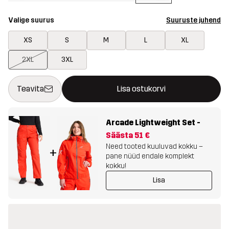
Valige suurus
Suuruste juhend
XS
S
M
L
XL
2XL
3XL
See nupp avab modaali, mis kinnitab ostukorvis uue kauba
{{size}} pole saadaval
Teavita
Lisa ostukorvi
Arcade Lightweight Set
-
Säästa
51 €
Need tooted kuuluvad kokku –
+
pane nüüd endale komplekt
kokku!
Lisa