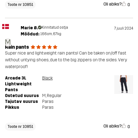
Oli abiks?
0
Toote nr 10851
Marie Ø.
Kinnitatud ostja
7. juuli 2024
Mõõdud:
166cm, 67kg
M
Rain pants
Super nice and lightweight rain pants! Can be taken on/off fast
without untying shoes, due to the big zippers on the sides. Very
waterproof!
Arcade 3L
Black
Lightweight
Pants
Ostetud suurus
M
, Regular
Tajutav suurus
Paras
Pikkus
Paras
Oli abiks?
0
Toote nr 10851