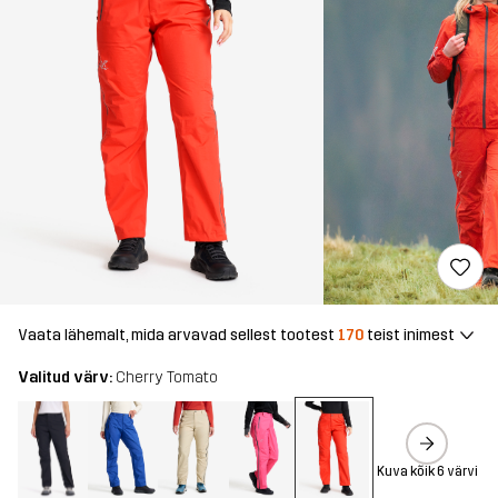
Vaata lähemalt, mida arvavad sellest tootest
170
teist inimest
Valitud värv:
Cherry Tomato
Kuva kõik 6 värvi