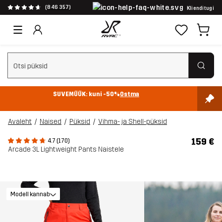
(846 357)
Klienditugi
Tühjenda otsing
SUVEMÜÜK: kuni -50%
Ostma
Avaleht
Naised
Püksid
Vihma- ja Shell-püksid
159 €
4.7 (170)
Arcade 3L Lightweight Pants Naistele
Modell kannab