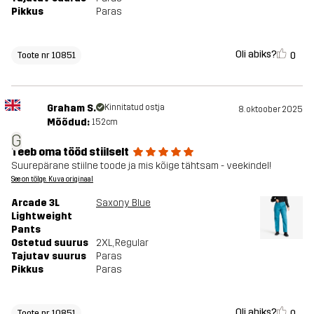
Pikkus
Paras
Oli abiks?
0
Toote nr 10851
Graham S.
Kinnitatud ostja
8. oktoober 2025
Mõõdud:
152cm
G
Teeb oma tööd stiilselt
Suurepärane stiilne toode ja mis kõige tähtsam - veekindel!
See on tõlge. Kuva originaal
Arcade 3L
Saxony Blue
Lightweight
Pants
Ostetud suurus
2XL
, Regular
Tajutav suurus
Paras
Pikkus
Paras
Oli abiks?
0
Toote nr 10851