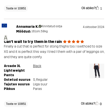
Oli abiks?
1
Toote nr 10851
Annamaria K.
Kinnitatud ostja
4. oktoober 2024
Mõõdud:
161cm, 58kg
A
Can’t wait to try them in the rain
Finally a cut that is perfect for stong thighs too. I swithced to size
XS and it is perfect this way. I tried l them with a pair of leggings on,
and they are quite comfy.
Arcade 3L
Black
Lightweight
Pants
Ostetud suurus
S
, Regular
Tajutav suurus
Liiga suur
Pikkus
Paras
Oli abiks?
0
Toote nr 10851