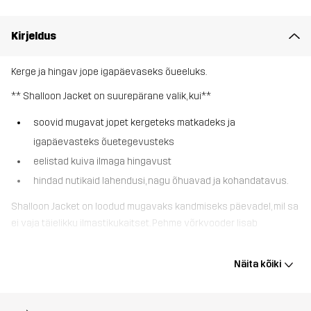
Kirjeldus
Kerge ja hingav jope igapäevaseks õueeluks.
** Shalloon Jacket on suurepärane valik, kui**
soovid mugavat jopet kergeteks matkadeks ja
igapäevasteks õuetegevusteks
eelistad kuiva ilmaga hingavust
hindad nutikaid lahendusi, nagu õhuavad ja kohandatavus.
Shalloon Jacket on loodud mugavaks kandmiseks päevadel, mil sa
ei vaja täielikku ilmastikukaitset. Pehme võrkvooder lisab
hingavust, samas kui DWR-töötlusega pind pakub kerget kaitset
ootamatu uduvihma eest. Kaenlaalused õhutusavad vabastavad
Näita kõiki
soojust ning reguleeritav kapuuts, kätised ja alläär võimaldavad
sobivust kohandada. Kahesuunalise esiluku ja kolme praktilise
taskuga saab sellest jopest sinu lemmik nii rahulikeks