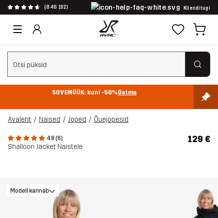
(846 192)
Klienditugi
Tühjenda otsing
SUVEMÜÜK: kuni -50%
Ostma
Avaleht
Naised
Joped
Õuejopesid
129 €
4.8 (6)
Shalloon Jacket Naistele
Modell kannab