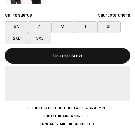
Valige suurus
Suuruste juhend
XS
S
M
L
XL
2XL
3XL
See nupp avab modaali, mis kinnitab ostukorvis uue kauba
{{size}} pole saadaval
Lisa ostukorvi
ÜLE 100 EUR OSTUDE PUHUL TASUTA SAATMINE
ROOTSI DISAIN JA KVALITEET
HINNE 4.6/5, 840 000+ ARVUSTUST