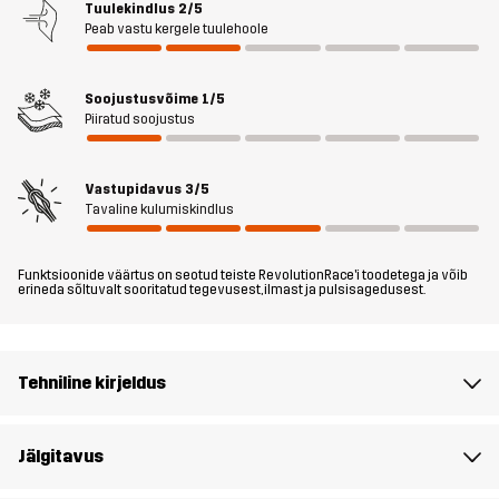
Tuulekindlus
2/5
jalutuskäikudeks kui ka igapäevaseks õueeluks.
Peab vastu kergele tuulehoole
Modell
on 175 cm pikk ja kannab suurust M
Soojustusvõime
1/5
Piiratud soojustus
Lõige
REGULAR
Materjal
56% Polüamiid (ümbertöödeldud), 44%
Vastupidavus
3/5
Tavaline kulumiskindlus
Puuvill
Vooderdis
95% Polüester (Taaskasutatud), 5%
Funktsioonide väärtus on seotud teiste RevolutionRace'i toodetega ja võib
erineda sõltuvalt sooritatud tegevusest, ilmast ja pulsisagedusest.
Polüester
Disaini
IGAPÄEVASEKS KASUTUSEKS
Tehniline kirjeldus
sihtrühm
Artikli number
14351_2001
Jälgitavus