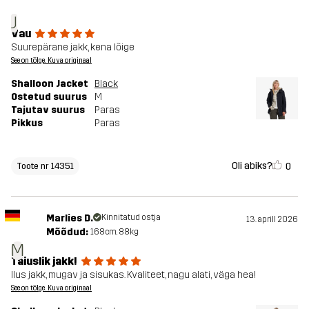
J
Vau
Suurepärane jakk, kena lõige
See on tõlge. Kuva originaal
Shalloon Jacket
Black
Ostetud suurus
M
Tajutav suurus
Paras
Pikkus
Paras
Oli abiks?
0
Toote nr 14351
Marlies D.
Kinnitatud ostja
13. aprill 2026
Mõõdud:
168cm, 88kg
M
Täiuslik jakk!
Ilus jakk, mugav ja sisukas. Kvaliteet, nagu alati, väga hea!
See on tõlge. Kuva originaal