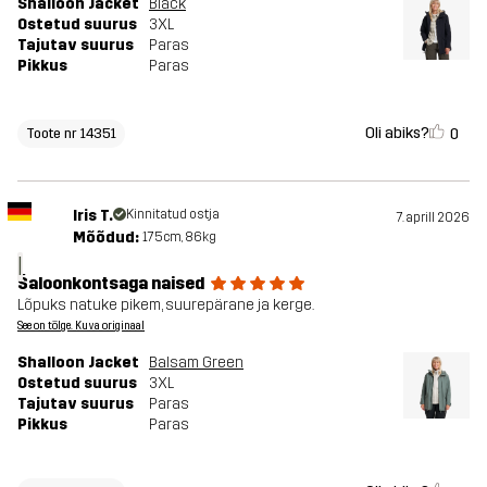
Shalloon Jacket
Black
Ostetud suurus
3XL
Tajutav suurus
Paras
Pikkus
Paras
Oli abiks?
0
Toote nr 14351
Iris T.
Kinnitatud ostja
7. aprill 2026
Mõõdud:
175cm, 86kg
I
Šaloonkontsaga naised
Lõpuks natuke pikem, suurepärane ja kerge.
See on tõlge. Kuva originaal
Shalloon Jacket
Balsam Green
Ostetud suurus
3XL
Tajutav suurus
Paras
Pikkus
Paras