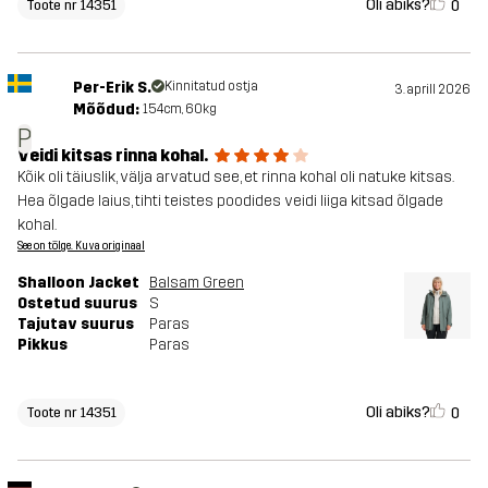
Oli abiks?
0
Toote nr 14351
Per-Erik S.
Kinnitatud ostja
3. aprill 2026
Mõõdud:
154cm, 60kg
P
Veidi kitsas rinna kohal.
Kõik oli täiuslik, välja arvatud see, et rinna kohal oli natuke kitsas.
Hea õlgade laius, tihti teistes poodides veidi liiga kitsad õlgade
kohal.
See on tõlge. Kuva originaal
Shalloon Jacket
Balsam Green
Ostetud suurus
S
Tajutav suurus
Paras
Pikkus
Paras
Oli abiks?
0
Toote nr 14351