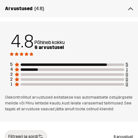
Arvustused
(4.8)
4.8
Põhineb kokku
6 arvustusel
5
5
4
1
3
0
2
0
1
0
Ülekontrollitud arvustused esitatakse kas automaatsete ostujärgsete
meilide või Minu lehtede kaudu, kust leiate varasemad tellimused. See
tagab, et arvustuse saavad jätta ainult toote ostnud kliendid
Filtreeri ja sordi
6 arvustust