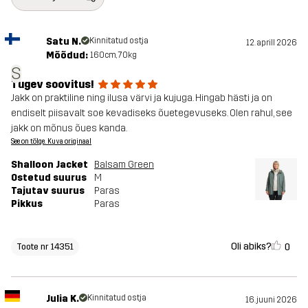
Satu N.
Kinnitatud ostja
12. aprill 2026
Mõõdud:
160cm, 70kg
S
Tugev soovitus!
Jakk on praktiline ning ilusa värvi ja kujuga. Hingab hästi ja on
endiselt piisavalt soe kevadiseks õuetegevuseks. Olen rahul, see
jakk on mõnus õues kanda.
See on tõlge. Kuva originaal
Shalloon Jacket
Balsam Green
Ostetud suurus
M
Tajutav suurus
Paras
Pikkus
Paras
Oli abiks?
0
Toote nr 14351
Julia K.
Kinnitatud ostja
16. juuni 2026