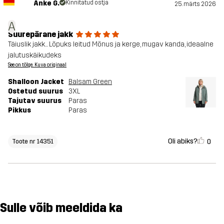
Anke G.
Kinnitatud ostja
25. märts 2026
A
Suurepärane jakk
Täiuslik jakk... Lõpuks leitud Mõnus ja kerge, mugav kanda, ideaalne
jalutuskäikudeks
See on tõlge. Kuva originaal
Shalloon Jacket
Balsam Green
Ostetud suurus
3XL
Tajutav suurus
Paras
Pikkus
Paras
Oli abiks?
0
Toote nr 14351
Sulle võib meeldida ka