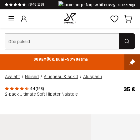
(846 138)
Klienditugi
Tühjenda otsing
SUVEMÜÜK: kuni -50%
Ostma
Avaleht
Naised
Aluspesu & sokid
Aluspesu
35 €
4.4 (168)
2-pack Ultimate Soft Hipster Naistele