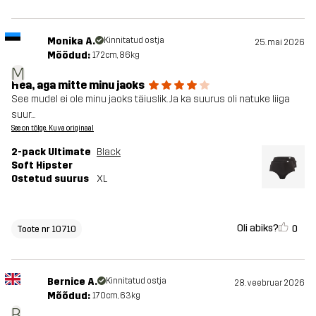
Monika A.
Kinnitatud ostja
25. mai 2026
Mõõdud:
172cm, 86kg
M
Hea, aga mitte minu jaoks
See mudel ei ole minu jaoks täiuslik. Ja ka suurus oli natuke liiga
suur...
See on tõlge. Kuva originaal
2-pack Ultimate
Black
Soft Hipster
Ostetud suurus
XL
Oli abiks?
0
Toote nr 10710
Bernice A.
Kinnitatud ostja
28. veebruar 2026
Mõõdud:
170cm, 63kg
B