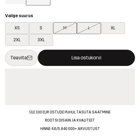
Valige suurus
XS
S
M
L
XL
2XL
3XL
See nupp avab modaali, mis kinnitab ostukorvis uue kauba
{{size}} pole saadaval
Teavita
Lisa ostukorvi
ÜLE 100 EUR OSTUDE PUHUL TASUTA SAATMINE
ROOTSI DISAIN JA KVALITEET
HINNE 4.6/5, 840 000+ ARVUSTUST