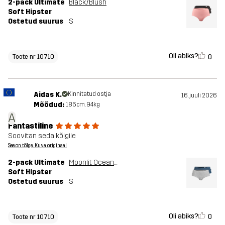
2-pack Ultimate
Black/Blush
Soft Hipster
Ostetud suurus
S
Oli abiks?
0
Toote nr 10710
Aidas K.
Kinnitatud ostja
16. juuli 2026
Mõõdud:
185cm, 94kg
A
Fantastiline
Soovitan seda kõigile
See on tõlge. Kuva originaal
2-pack Ultimate
Moonlit Ocean/Grey Melange
Soft Hipster
Ostetud suurus
S
Oli abiks?
0
Toote nr 10710