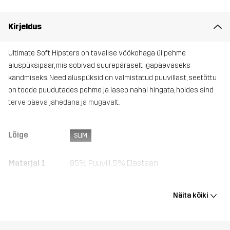
Kirjeldus
Ultimate Soft Hipsters on tavalise vöökohaga ülipehme
aluspüksipaar, mis sobivad suurepäraselt igapäevaseks
kandmiseks. Need aluspüksid on valmistatud puuvillast, seetõttu
on toode puudutades pehme ja laseb nahal hingata, hoides sind
terve päeva jahedana ja mugavalt.
Lõige
SLIM
Materjal 1
95% Puuvill, 5% Elastaan
Kaal
75g suuruses Medium
Näita kõiki
Disaini
UNIVERSAALNE KASUTUS