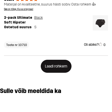
Materjal on kvaliteetne, suurus hästi sobiv. Osta rohkem 👍
See on tõlge. Kuva originaal
2-pack Ultimate
Black
Soft Hipster
Ostetud suurus
S
Oli abiks?
0
Toote nr 10710
Laadi rohkem
Sulle võib meeldida ka