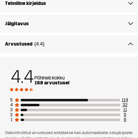
sihtrühm
Tehniline kirjeldus
Artikli number
10710_4685
Jälgitavus
Arvustused
(4.4)
4.4
Põhineb kokku
168 arvustusel
5
114
4
32
3
11
2
5
1
6
Ülekontrollitud arvustused esitatakse kas automaatsete ostujärgsete