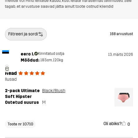
meilide või Minu lehtede kaudu, kust leiate varasemad tellimused. See
tagab, et arvustuse saavad jätta ainult toote ostnud kliendid
Filtreeri ja sordi
168 arvustust
eero l.
Kinnitatud ostja
13. märts 2026
Mõõdud:
183cm, 120kg
e
Head
Ilusad
2-pack Ultimate
Black/Blush
Soft Hipster
Ostetud suurus
M
Oli abiks?
0
Toote nr 10710