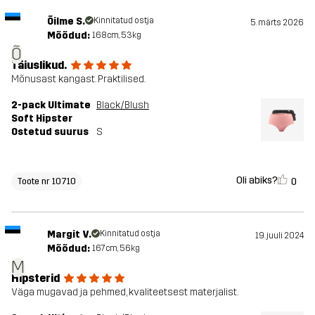
Õilme S.
Kinnitatud ostja
5. märts 2026
Mõõdud:
168cm, 53kg
Õ
Täiuslikud.
Mõnusast kangast. Praktilised.
2-pack Ultimate
Black/Blush
Soft Hipster
Ostetud suurus
S
Oli abiks?
0
Toote nr 10710
Margit V.
Kinnitatud ostja
19. juuli 2024
Mõõdud:
167cm, 56kg
M
Hipsterid
Väga mugavad ja pehmed, kvaliteetsest materjalist.