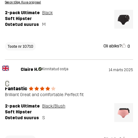
See on tõlge. Kuva originaal
2-pack Ultimate
Black
Soft Hipster
Ostetud suurus
M
Oli abiks?
0
Toote nr 10710
Claire H.
Kinnitatud ostja
14. märts 2025
C
Fantastic
Brilliant Great and comfortable. Perfect fit
2-pack Ultimate
Black/Blush
Soft Hipster
Ostetud suurus
S