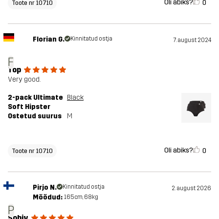
Oli abiks?
0
Toote nr 10710
Florian G.
Kinnitatud ostja
7. august 2024
F
Top
Very good.
2-pack Ultimate
Black
Soft Hipster
Ostetud suurus
M
Oli abiks?
0
Toote nr 10710
Pirjo N.
Kinnitatud ostja
2. august 2026
Mõõdud:
165cm, 68kg
P
Sobiv