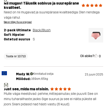
Nii mugav! Täiuslik sobivus ja suurepärane
kvaliteet.
Need on nii mugavad ja suurepärase kvaliteediga. Olen nendega
väga rahul.
See on tõlge. Kuva originaal
2-pack Ultimate
Black/Blush
Soft Hipster
Ostetud suurus
S
Oli abiks?
0
Toote nr 10710
Mady W.
Kinnitatud ostja
23. juuni 2025
Mõõdud:
169cm, 65kg
M
Just see, mida ma otsisin.
Mulle väga meeldivad: pehme, mittepainutav, sile puuvill. See on
minu tuharalihaste jaoks õige suurus ja see ei näita pükste all
jooni. Siiani pidasid nad hästi vastu (6 kuud).