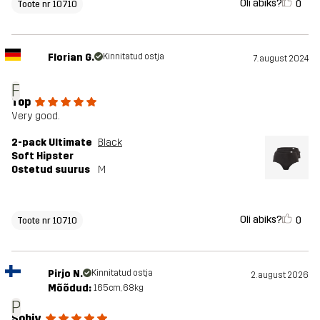
Oli abiks?
0
Toote nr 10710
Florian G.
Kinnitatud ostja
7. august 2024
F
Top
Very good.
2-pack Ultimate
Black
Soft Hipster
Ostetud suurus
M
Oli abiks?
0
Toote nr 10710
Pirjo N.
Kinnitatud ostja
2. august 2026
Mõõdud:
165cm, 68kg
P
Sobiv