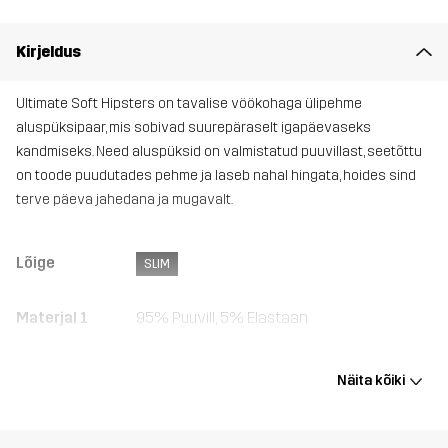
Kirjeldus
Ultimate Soft Hipsters on tavalise vöökohaga ülipehme
aluspüksipaar, mis sobivad suurepäraselt igapäevaseks
kandmiseks. Need aluspüksid on valmistatud puuvillast, seetõttu
on toode puudutades pehme ja laseb nahal hingata, hoides sind
terve päeva jahedana ja mugavalt.
Lõige
SLIM
Materjal 1
95% Puuvill, 5% Elastaan
Kaal
75g suuruses Medium
Näita kõiki
Disaini
UNIVERSAALNE KASUTUS