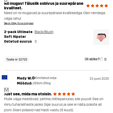
Nii mugav! Täiuslik sobivus ja suurepärane
kvaliteet.
Need on nii mugavad ja suurepärase kvaliteediga. Olen nendega
väga rahul.
See on tõlge. Kuva originaal
2-pack Ultimate
Black/Blush
Soft Hipster
Ostetud suurus
S
Oli abiks?
0
Toote nr 10710
Mady W.
Kinnitatud ostja
23. juuni 2025
Mõõdud:
169cm, 65kg
M
Just see, mida ma otsisin.
Mulle väga meeldivad: pehme, mittepainutav, sile puuvill. See on
minu tuharalihaste jaoks õige suurus ja see ei näita pükste all
jooni. Siiani pidasid nad hästi vastu (6 kuud).