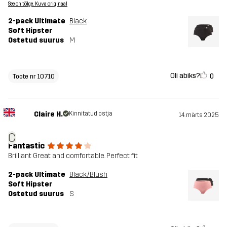
See on tõlge. Kuva originaal
2-pack Ultimate
Black
Soft Hipster
Ostetud suurus
M
Oli abiks?
0
Toote nr 10710
Claire H.
Kinnitatud ostja
14. märts 2025
C
Fantastic
Brilliant Great and comfortable. Perfect fit
2-pack Ultimate
Black/Blush
Soft Hipster
Ostetud suurus
S