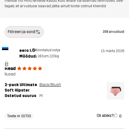
meilide või Minu lehtede kaudu, kust leiate varasemad tellimused. See
tagab, et arvustuse saavad jätta ainult toote ostnud kliendid
Filtreeri ja sordi
168 arvustust
eero l.
Kinnitatud ostja
13. märts 2026
Mõõdud:
183cm, 120kg
e
Head
Ilusad
2-pack Ultimate
Black/Blush
Soft Hipster
Ostetud suurus
M
Oli abiks?
0
Toote nr 10710