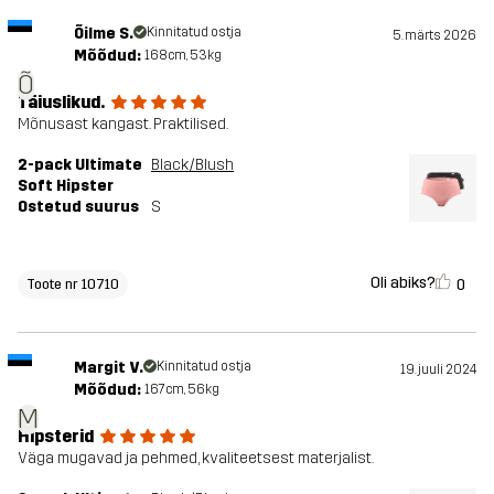
Õilme S.
Kinnitatud ostja
5. märts 2026
Mõõdud:
168cm, 53kg
Õ
Täiuslikud.
Mõnusast kangast. Praktilised.
2-pack Ultimate
Black/Blush
Soft Hipster
Ostetud suurus
S
Oli abiks?
0
Toote nr 10710
Margit V.
Kinnitatud ostja
19. juuli 2024
Mõõdud:
167cm, 56kg
M
Hipsterid
Väga mugavad ja pehmed, kvaliteetsest materjalist.