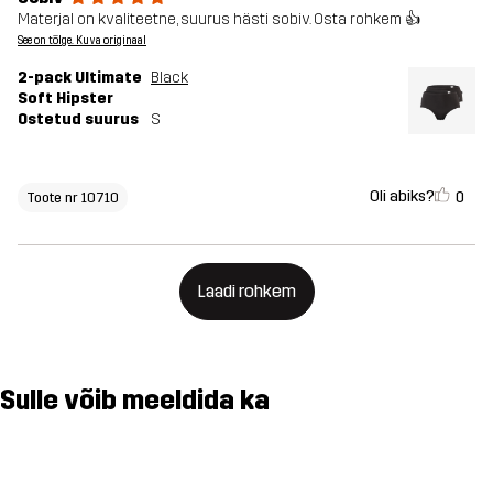
Materjal on kvaliteetne, suurus hästi sobiv. Osta rohkem 👍
See on tõlge. Kuva originaal
2-pack Ultimate
Black
Soft Hipster
Ostetud suurus
S
Oli abiks?
0
Toote nr 10710
Laadi rohkem
Sulle võib meeldida ka