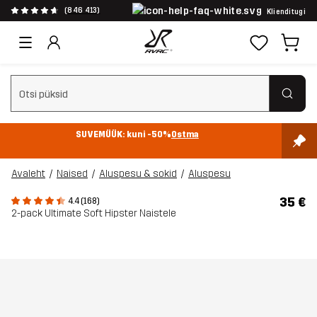
(846 413)
Klienditugi
Tühjenda otsing
SUVEMÜÜK: kuni -50%
Ostma
Avaleht
Naised
Aluspesu & sokid
Aluspesu
35 €
4.4 (168)
2-pack Ultimate Soft Hipster Naistele