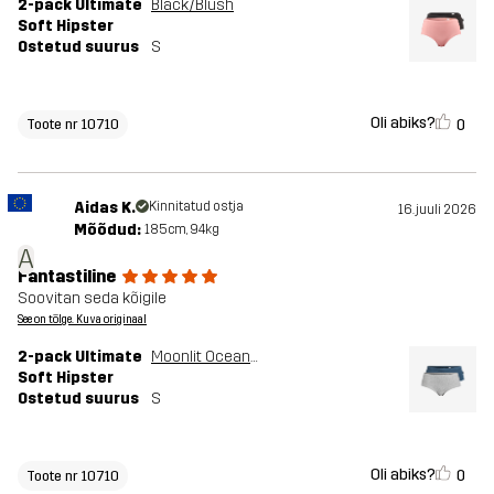
2-pack Ultimate
Black/Blush
Soft Hipster
Ostetud suurus
S
Oli abiks?
0
Toote nr 10710
Aidas K.
Kinnitatud ostja
16. juuli 2026
Mõõdud:
185cm, 94kg
A
Fantastiline
Soovitan seda kõigile
See on tõlge. Kuva originaal
2-pack Ultimate
Moonlit Ocean/Grey Melange
Soft Hipster
Ostetud suurus
S
Oli abiks?
0
Toote nr 10710