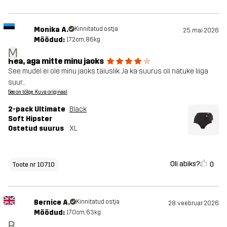
Monika A.
Kinnitatud ostja
25. mai 2026
Mõõdud:
172cm, 86kg
M
Hea, aga mitte minu jaoks
See mudel ei ole minu jaoks täiuslik. Ja ka suurus oli natuke liiga
suur...
See on tõlge. Kuva originaal
2-pack Ultimate
Black
Soft Hipster
Ostetud suurus
XL
Oli abiks?
0
Toote nr 10710
Bernice A.
Kinnitatud ostja
28. veebruar 2026
Mõõdud:
170cm, 63kg
B