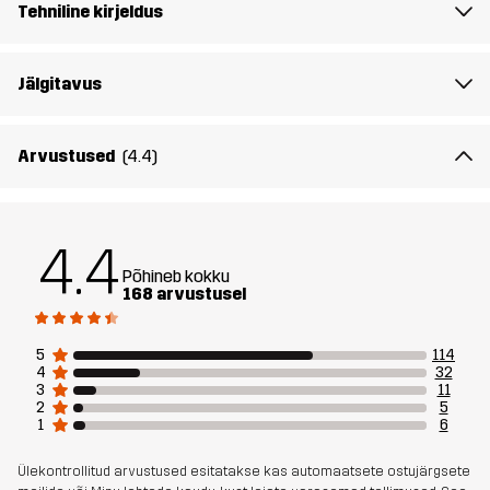
sihtrühm
Tehniline kirjeldus
Artikli number
10710_2001
Jälgitavus
Arvustused
(4.4)
4.4
Põhineb kokku
168 arvustusel
5
114
4
32
3
11
2
5
1
6
Ülekontrollitud arvustused esitatakse kas automaatsete ostujärgsete