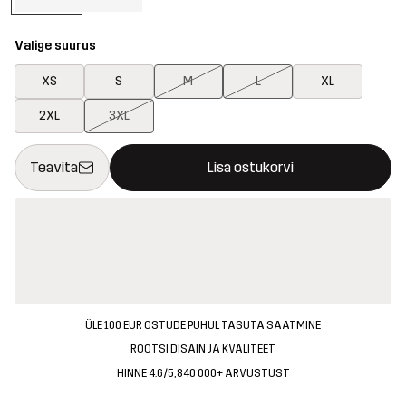
Valige suurus
XS
S
M
L
XL
2XL
3XL
See nupp avab modaali, mis kinnitab ostukorvis uue kauba
{{size}} pole saadaval
Teavita
Lisa ostukorvi
ÜLE 100 EUR OSTUDE PUHUL TASUTA SAATMINE
ROOTSI DISAIN JA KVALITEET
HINNE 4.6/5, 840 000+ ARVUSTUST