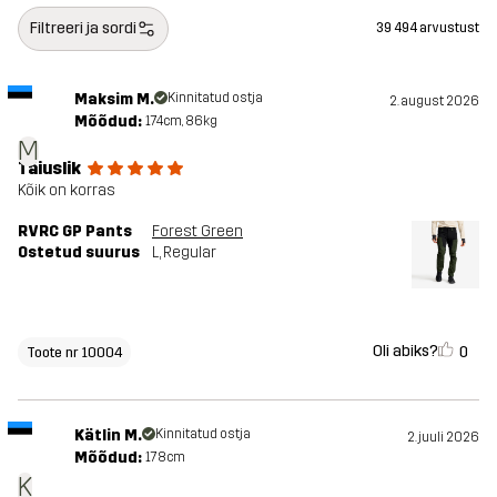
Filtreeri ja sordi
39 494 arvustust
Maksim M.
Kinnitatud ostja
2. august 2026
Mõõdud:
174cm, 86kg
M
Täiuslik
Kõik on korras
RVRC GP Pants
Forest Green
Ostetud suurus
L
, Regular
Oli abiks?
0
Toote nr 10004
Kätlin M.
Kinnitatud ostja
2. juuli 2026
Mõõdud:
178cm
K