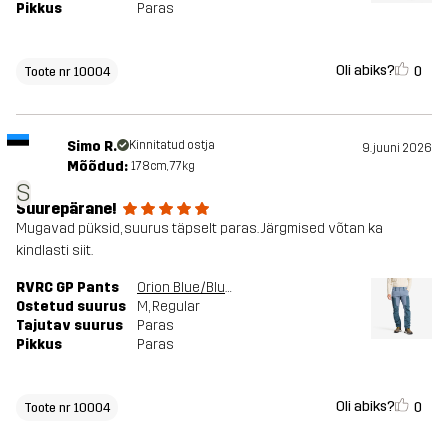
Pikkus
Paras
Oli abiks?
0
Toote nr 10004
Simo R.
Kinnitatud ostja
9. juuni 2026
Mõõdud:
178cm, 77kg
S
Suurepärane!
Mugavad püksid, suurus täpselt paras. Järgmised võtan ka
kindlasti siit.
RVRC GP Pants
Orion Blue/Blue Mirage
Ostetud suurus
M
, Regular
Tajutav suurus
Paras
Pikkus
Paras
Oli abiks?
0
Toote nr 10004