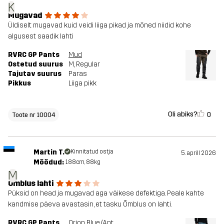
K
Mugavad
Üldiselt mugavad kuid veidi liiga pikad ja mõned niidid kohe
algusest saadik lahti
RVRC GP Pants
Mud
Ostetud suurus
M
, Regular
Tajutav suurus
Paras
Pikkus
Liiga pikk
Oli abiks?
0
Toote nr 10004
Martin T.
Kinnitatud ostja
5. aprill 2026
Mõõdud:
188cm, 88kg
M
Õmblus lahti
Püksid on head ja mugavad aga väikese defektiga. Peale kahte
kandmise päeva avastasin, et tasku Õmblus on lahti.
RVRC GP Pants
Orion Blue/Anthracite