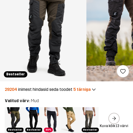
Bestseller
29204
inimest hindasid seda toodet
5 tärniga
Valitud värv:
Mud
Kuva kõik 13 värvi
Bestseller
Bestseller
30%
Bestseller