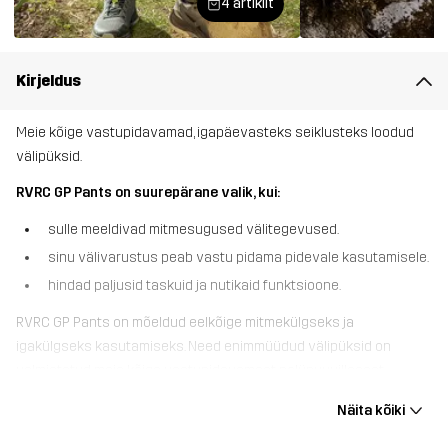
4 artiklit
Kirjeldus
Meie kõige vastupidavamad, igapäevasteks seiklusteks loodud
välipüksid.
RVRC GP Pants on suurepärane valik, kui:
sulle meeldivad mitmesugused välitegevused.
sinu välivarustus peab vastu pidama pidevale kasutamisele.
hindad paljusid taskuid ja nutikaid funktsioone.
RVRC GP Pants on mõeldud eelkõige mitmekülgseks ja
igakülgseks kasutamiseks. Need enimmüüdud välipüksid on
valmistatud meie kõige vastupidavamast polüpuuvillasest
kangast ning on pahkluude ja põlvede kohalt rebenemise
Näita kõiki
vältimiseks tugevdatud. Põlvekaitsmetaskute, 7 käepärase tasku,
mis hoiavad sinu väikeseid vajalikke asju turvaliselt, ja