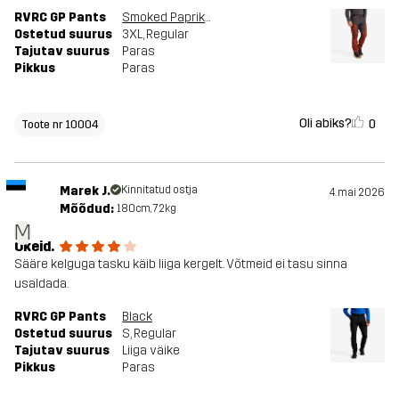
RVRC GP Pants
Smoked Paprika/Anthracite
Ostetud suurus
3XL
, Regular
Tajutav suurus
Paras
Pikkus
Paras
Oli abiks?
0
Toote nr 10004
Marek J.
Kinnitatud ostja
4. mai 2026
Mõõdud:
180cm, 72kg
M
Okeid.
Sääre kelguga tasku käib liiga kergelt. Võtmeid ei tasu sinna
usaldada.
RVRC GP Pants
Black
Ostetud suurus
S
, Regular
Tajutav suurus
Liiga väike
Pikkus
Paras