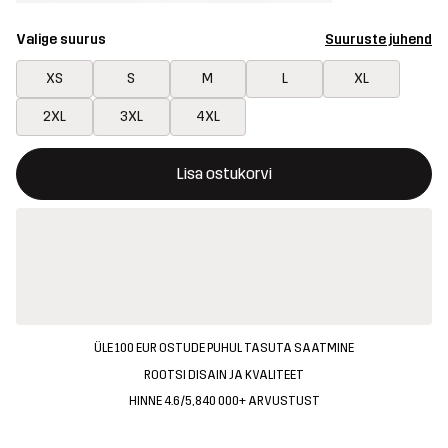
Valige suurus
Suuruste juhend
XS
S
M
L
XL
2XL
3XL
4XL
See nupp avab modaali, mis kinnitab ostukorvis uue kauba
{{size}} pole saadaval
Lisa ostukorvi
ÜLE 100 EUR OSTUDE PUHUL TASUTA SAATMINE
ROOTSI DISAIN JA KVALITEET
HINNE 4.6/5, 840 000+ ARVUSTUST