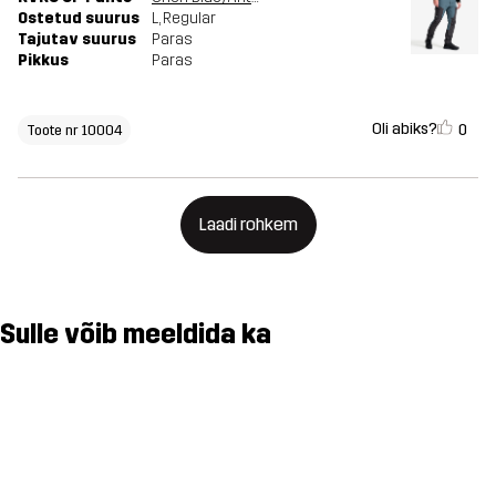
Ostetud suurus
L
, Regular
Tajutav suurus
Paras
Pikkus
Paras
Oli abiks?
0
Toote nr 10004
Laadi rohkem
Sulle võib meeldida ka