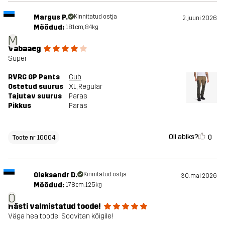
Margus P.
Kinnitatud ostja
2. juuni 2026
Mõõdud:
181cm, 84kg
M
Vabaaeg
Super
RVRC GP Pants
Cub
Ostetud suurus
XL
, Regular
Tajutav suurus
Paras
Pikkus
Paras
Oli abiks?
0
Toote nr 10004
Oleksandr D.
Kinnitatud ostja
30. mai 2026
Mõõdud:
178cm, 125kg
O
Hästi valmistatud toode!
Väga hea toode! Soovitan kõigile!