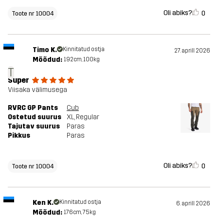
Oli abiks?
0
Toote nr 10004
Timo K.
Kinnitatud ostja
27. aprill 2026
Mõõdud:
192cm, 100kg
T
Super
Viisaka välimusega
RVRC GP Pants
Cub
Ostetud suurus
XL
, Regular
Tajutav suurus
Paras
Pikkus
Paras
Oli abiks?
0
Toote nr 10004
Ken K.
Kinnitatud ostja
6. aprill 2026
Mõõdud:
176cm, 75kg