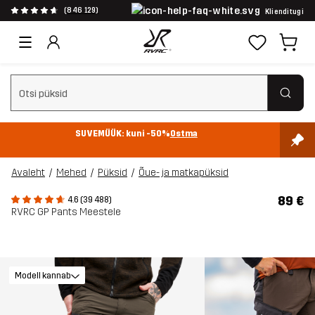
(846 129)
Klienditugi
Tühjenda otsing
SUVEMÜÜK: kuni -50%
Ostma
Avaleht
Mehed
Püksid
Õue- ja matkapüksid
89 €
4.6 (39 488)
RVRC GP Pants Meestele
Modell kannab