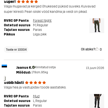
Super!
Väga mugavad ja kerged õhukesed püksid suveks. Kuivavad
super kiiresti. Pean siiski vööd kandma ja veidi on pikad.
RVRC GP Pants
Forest Night
Ostetud suurus
M
, Regular
Tajutav suurus
Paras
Pikkus
Liiga pikk
Oli abiks?
0
Toote nr 10004
Jaanus K.
Kinnitatud ostja
13. juuni 2026
Mõõdud:
178cm, 95kg
J
Sobib hästi
Väga hea ja vastupidav toode aastateks.
RVRC GP Pants
Mud
Ostetud suurus
L
, Regular
Tajutav suurus
Paras