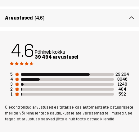
Võrk
100% Polüester
Kaal
600g suuruses Medium
Arvustused
(4.6)
Disaini
UNIVERSAALNE KASUTUS
TÖÖ & AIATÖÖ
sihtrühm
MATKAMINE
4.6
Põhineb kokku
39 494 arvustusel
Artikli number
10004_2243
5
29 204
4
8046
3
1248
2
404
1
592
Ülekontrollitud arvustused esitatakse kas automaatsete ostujärgsete
meilide või Minu lehtede kaudu, kust leiate varasemad tellimused. See
tagab, et arvustuse saavad jätta ainult toote ostnud kliendid