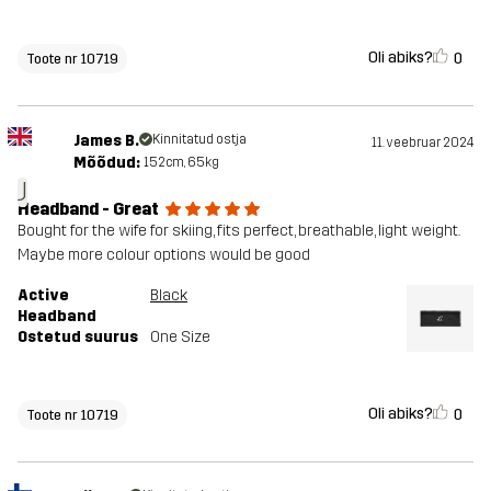
Oli abiks?
0
Toote nr 10719
James B.
Kinnitatud ostja
11. veebruar 2024
Mõõdud:
152cm, 65kg
J
Headband - Great
Bought for the wife for skiing, fits perfect, breathable, light weight.
Maybe more colour options would be good
Active
Black
Headband
Ostetud suurus
One Size
Oli abiks?
0
Toote nr 10719