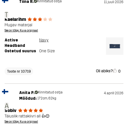
Tiina R.
Kinnitatud ostja
11. juuli 2026
T
Kaelarihm
Mugav materjal
See on tõlge. Kuva originaal
Active
Navy
Headband
Ostetud suurus
One Size
Oli abiks?
0
Toote nr 10719
Anita P.
Kinnitatud ostja
4. aprill 2026
Mõõdud:
172cm, 62kg
A
Sobiv
Täiuslik rattakiivri all 👍😊
See on tõlge. Kuva originaal