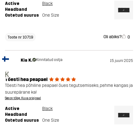
Active
Black
Headband
Ostetud suurus
One Size
Oli abiks?
0
Toote nr 10719
Kia K.
Kinnitatud ostja
15. juuni 2025
K
Tõesti hea peapael
Tõesti hea põhiline peapael õues tegutsemiseks, pehme kangas ja
suurepärane ka!
See on tõlge. Kuva originaal
Active
Black
Headband
Ostetud suurus
One Size