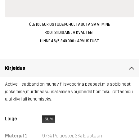
ÜLE 100 EUR OSTUDE PUHUL TASUTA SAATMINE
ROOTSI DISAIN JA KVALITEET
HINNE 4.6/5, 840 000+ ARVUSTUST
Kirjeldus
Active Headband on mugav fliisvoodriga peapael, mis sobib hästi
jooksmise, murdmaasuusatamise või jahedal hommikul rattasõidu
ajal kiivri all kandmiseks.
Lõige
SLIM
Materjal 1
97% Polüester, 3% Elastaan