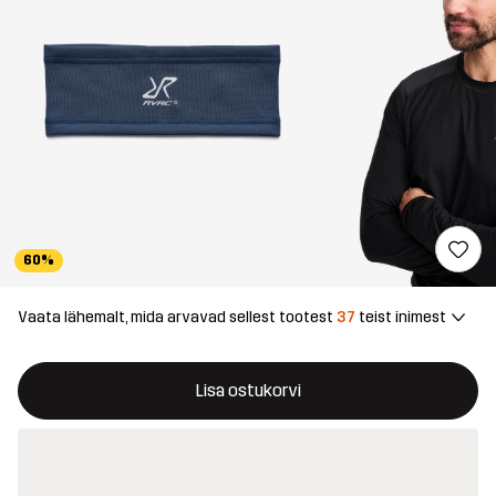
60%
Vaata lähemalt, mida arvavad sellest tootest
37
teist inimest
See nupp avab modaali, mis kinnitab ostukorvis uue kauba
{{size}} pole saadaval
Lisa ostukorvi