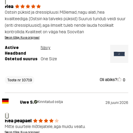
I
Hea
Ostsin püksid ja dressipluusi. Mõlemad, nagu alati, hea
kvaliteediga. (Ostsin ka talveks püksid) Suurus tundub veidi suur
(eriti dressipluusid), aga ilmselt tuleb nende lauda hoolikalt
kontrollida. Kvaliteet on väga hea. Soovitan
See on tõlge. Kuva originaal
Active
Navy
Headband
Ostetud suurus
One Size
Oli abiks?
0
Toote nr 10719
Uwe S.
Kinnitatud ostja
28. juuni 2026
U
Hea peapael
Mitte suurtele mõtlejatele, aga muidu veatu.
See on tõlge. Kuva originaal