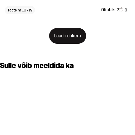
Oli abiks?
0
Toote nr 10719
Laadi rohkem
Sulle võib meeldida ka