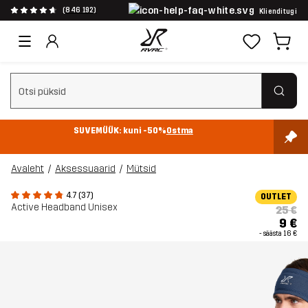
(846 192)
Klienditugi
Tühjenda otsing
SUVEMÜÜK: kuni -50%
Ostma
Avaleht
Aksessuaarid
Mütsid
4.7 (37)
OUTLET
Active Headband Unisex
25 €
9 €
- säästa
16 €