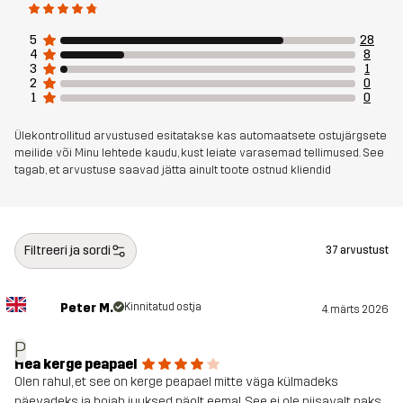
5
28
4
8
3
1
2
0
1
0
Ülekontrollitud arvustused esitatakse kas automaatsete ostujärgsete
meilide või Minu lehtede kaudu, kust leiate varasemad tellimused. See
tagab, et arvustuse saavad jätta ainult toote ostnud kliendid
Filtreeri ja sordi
37 arvustust
Peter M.
Kinnitatud ostja
4. märts 2026
P
Hea kerge peapael
Olen rahul, et see on kerge peapael mitte väga külmadeks
päevadeks ja hoiab juuksed näolt eemal. See ei ole piisavalt paks