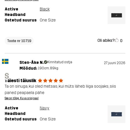
Active
Black
Headband
Ostetud suurus
One Size
Oli abiks?
0
Toote nr 10719
Sten-Åke N.
Kinnitatud ostja
27. juuni 2026
Mõõdud:
190cm, 89kg
S
Täiesti täiuslik
Ta on sinuga, kui oled metsas, kui müts läheb liiga soojaks, siis
paned peapaela pähe
See on tõlge. Kuva originaal
Active
Navy
Headband
Ostetud suurus
One Size