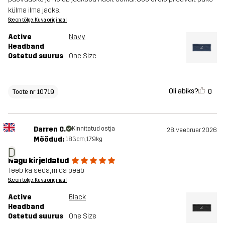
külma ilma jaoks.
See on tõlge. Kuva originaal
Active
Navy
Headband
Ostetud suurus
One Size
Oli abiks?
0
Toote nr 10719
Darren C.
Kinnitatud ostja
28. veebruar 2026
Mõõdud:
183cm, 179kg
D
Nagu kirjeldatud
Teeb ka seda, mida peab
See on tõlge. Kuva originaal
Active
Black
Headband
Ostetud suurus
One Size