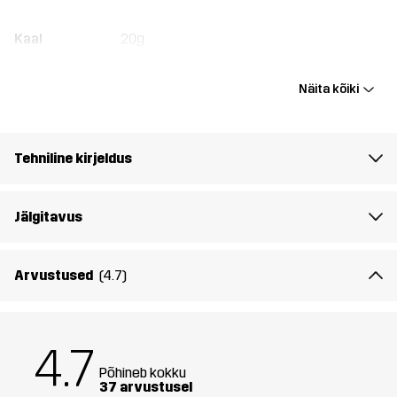
Kaal
20g
Disaini
MATKAMINE
JOOKSMISEKS JA TREENIMISEKS
Näita kõiki
sihtrühm
MÄESUUSATAMISEKS
Artikli number
10719_2675
Tehniline kirjeldus
Jälgitavus
Arvustused
(4.7)
4.7
Põhineb kokku
37 arvustusel