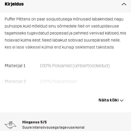
Kirjeldus
Puffer Mittens on paar soojustusega mõnusaid labakindaid, nagu
puhvjope, kuid mõeldud sinu sõrmedele. Neil on vastupidavuse
tagamiseks tugevdatud peopesad ja pehmed venivad kätised, mis
hoiavad külma eest. Need labakud sobivad suurepäraselt neile,
kes ei lase väikesel külmal end kunagi seiklemast takistada.
Materjal 1
100% Polüamiid (ümbertöödeldud)
Materjal 2
100% Polüuretaan
Materjali 2
100% Polüester
Näita kõiki
tagakülg
Materjal 3
95% Polüester, 5% Elastaan
Hingavus
5/5
Suure intensiivsusega tegevuse korral