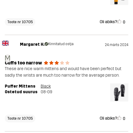
Oli abiks?
0
Toote nr 10705
Margaret H.
Kinnitatud ostja
24. märts 2024
M
Cuffs too narrow
These are nice warm mittens and would have been perfect but
sadly the wrists are much too narrow for the average person.
Puffer Mittens
Black
Ostetud suurus
G8-G9
Oli abiks?
0
Toote nr 10705