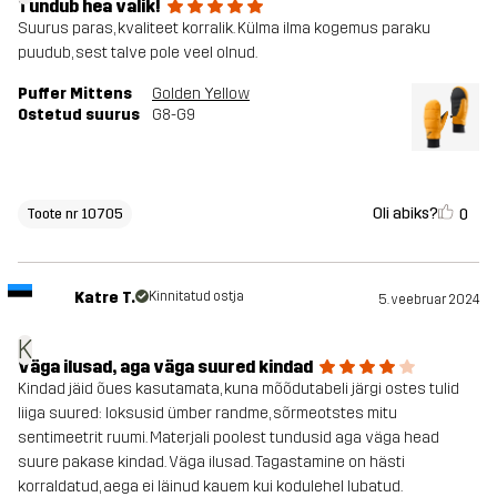
Tundub hea valik!
Suurus paras, kvaliteet korralik. Külma ilma kogemus paraku
puudub, sest talve pole veel olnud.
Puffer Mittens
Golden Yellow
Ostetud suurus
G8-G9
Oli abiks?
0
Toote nr 10705
Katre T.
Kinnitatud ostja
5. veebruar 2024
K
Väga ilusad, aga väga suured kindad
Kindad jäid õues kasutamata, kuna mõõdutabeli järgi ostes tulid
liiga suured: loksusid ümber randme, sõrmeotstes mitu
sentimeetrit ruumi. Materjali poolest tundusid aga väga head
suure pakase kindad. Väga ilusad. Tagastamine on hästi
korraldatud, aega ei läinud kauem kui kodulehel lubatud.