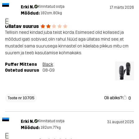
Erki N.
Kinnitatud ostja
17. märts 2026
Mõõdud:
182cm, 80kg
E
Üllatav suurus
Tellisin need kindad juba teist korda. Esimesed olid kollased ja
mõõdud igati sobivad, olin rahul. Nüüd aga üllatas mind see, et
mustadel sama suurusega kinnastel on käelaba pikkus mitu cm
suurem ja teeb kasutamise kohmakaks.
Puffer Mittens
Black
Ostetud suurus
G8-G9
Oli abiks?
0
Toote nr 10705
Erki N.
Kinnitatud ostja
31. august 2025
Mõõdud:
182cm, 77kg
E