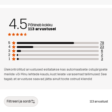
4.5
Põhineb kokku
113 arvustusel
5
79
4
23
3
6
2
2
1
3
Ülekontrollitud arvustused esitatakse kas automaatsete ostujärgsete
meilide või Minu lehtede kaudu, kust leiate varasemad tellimused. See
tagab, et arvustuse saavad jätta ainult toote ostnud kliendid
Filtreeri ja sordi
113 arvustust