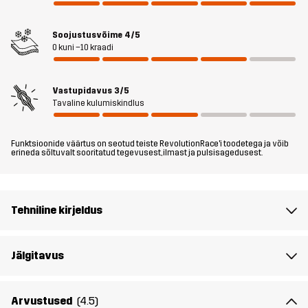
Täidis 1
100% Polüester
Soojustusvõime
4/5
Vooderdis 1
100% Polüester
0 kuni –10 kraadi
Kaal
113g
Vastupidavus
3/5
Tavaline kulumiskindlus
Disaini
IGAPÄEVASEKS KASUTUSEKS
sihtrühm
Funktsioonide väärtus on seotud teiste RevolutionRace'i toodetega ja võib
erineda sõltuvalt sooritatud tegevusest, ilmast ja pulsisagedusest.
Artikli number
10705_2800
Tehniline kirjeldus
Jälgitavus
Arvustused
(4.5)