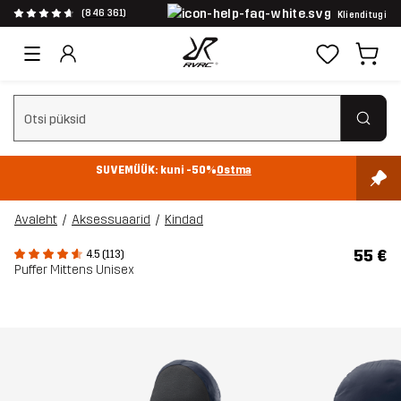
(846 361)
Klienditugi
Tühjenda otsing
SUVEMÜÜK: kuni -50%
Ostma
Avaleht
Aksessuaarid
Kindad
55 €
4.5 (113)
Puffer Mittens Unisex