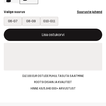
Valige suurus
Suuruste juhend
G6-G7
G8-G9
G10-G11
See nupp avab modaali, mis kinnitab ostukorvis uue kauba
{{size}} pole saadaval
Lisa ostukorvi
ÜLE 100 EUR OSTUDE PUHUL TASUTA SAATMINE
ROOTSI DISAIN JA KVALITEET
HINNE 4.6/5, 840 000+ ARVUSTUST