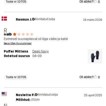
Oli abiks?
0
Toote nr 10705
Rasmus J.
Kinnitatud ostja
24. märts 2026
R
Halb
Esimesel suusapäeval oli liiga väike ja katki
See on tõlge. Kuva originaal
Puffer Mittens
Deep Navy
Ostetud suurus
G8-G9
Oli abiks?
0
Toote nr 10705
Novlette P.
Kinnitatud ostja
25. aprill 2025
Mõõdud:
152cm