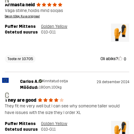
N
Armasta neid
Väga stiilne, hoidis mind soojas
See on tõlge. Kuva originaal
Puffer Mittens
Golden Yellow
Ostetud suurus
G10-G11
Oli abiks?
0
Toote nr 10705
Carlos A.
Kinnitatud ostja
29. detsember 2024
Mõõdud:
180cm, 100kg
C
They are good
They fit me very well but I can see why someome taller would
have issues with the size they. I order XL
Puffer Mittens
Golden Yellow
Ostetud suurus
G10-G11