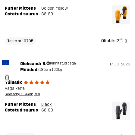
Puffer Mittens
Golden Yellow
Ostetud suurus
G8-G9
Oli abiks?
0
Toote nr 10705
Oleksandr B.
Kinnitatud ostja
17. juuli 2026
Mõõdud:
185cm, 100kg
O
Täiuslik
väga kena
See on tõlge. Kuva originaal
Puffer Mittens
Black
Ostetud suurus
G8-G9