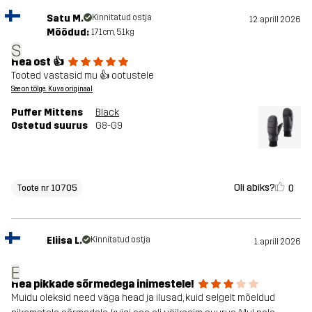
Satu M.
Kinnitatud ostja
12. aprill 2026
Mõõdud:
171cm, 51kg
S
Hea ost 👍
Tooted vastasid mu 👍 ootustele
See on tõlge. Kuva originaal
Puffer Mittens
Black
Ostetud suurus
G8-G9
Oli abiks?
0
Toote nr 10705
Eliisa L.
Kinnitatud ostja
1. aprill 2026
E
Hea pikkade sõrmedega inimestele!
Muidu oleksid need väga head ja ilusad, kuid selgelt mõeldud