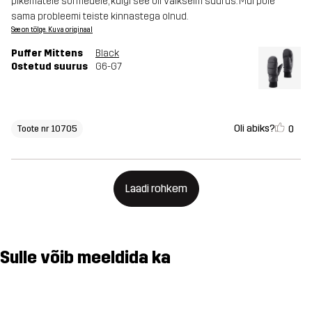
pikematele sõrmedele, kuigi see oli väikseim suurus. Mul pole
sama probleemi teiste kinnastega olnud.
See on tõlge. Kuva originaal
Puffer Mittens
Black
Ostetud suurus
G6-G7
Oli abiks?
0
Toote nr 10705
Laadi rohkem
Sulle võib meeldida ka