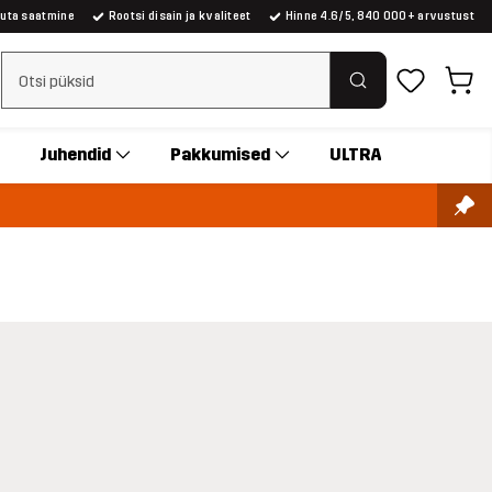
suta saatmine
Rootsi disain ja kvaliteet
Hinne 4.6/5, 840 000+ arvustust
Tühjenda otsing
Juhendid
Pakkumised
ULTRA