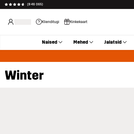
(846 065)
Klienditugi
Kinkekaart
Naised
Mehed
Jalatsid
Winter