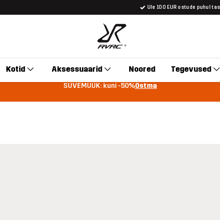
Üle 100 EUR ostude puhul ta
Kotid
Aksessuaarid
Noored
Tegevused
SUVEMÜÜK: kuni -50%
Ostma