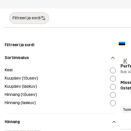
Filtreeri ja sordi
Filtreeri ja sordi
Sortimisalus
K
Perf
Keel
Ilus 
Kuupäev (tõusev)
Missi
Kuupäev (laskuv)
Oste
Hinnang (tõusev)
Hinnang (laskuv)
Toot
Hinnang