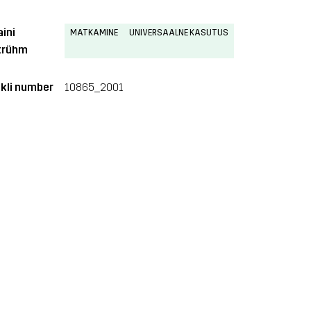
aini
MATKAMINE
UNIVERSAALNE KASUTUS
trühm
ikli number
10865_2001