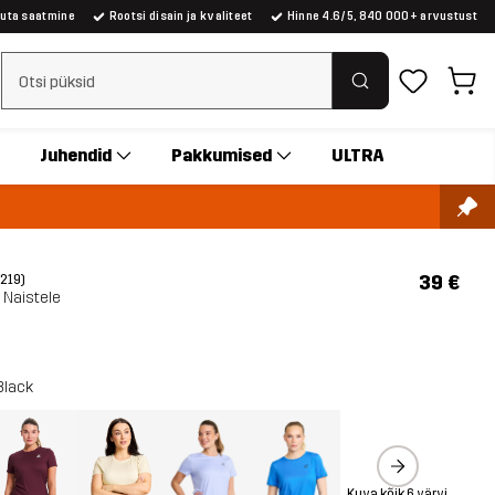
suta saatmine
Rootsi disain ja kvaliteet
Hinne 4.6/5, 840 000+ arvustust
Tühjenda otsing
Juhendid
Pakkumised
ULTRA
39 €
(219)
 Naistele
Black
Kuva kõik 6 värvi