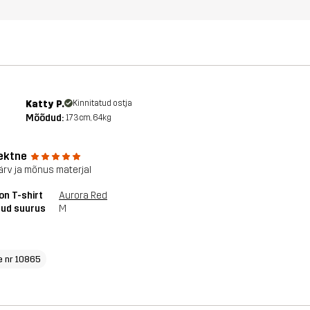
Katty P.
Kinnitatud ostja
Mõõdud:
173cm, 64kg
ektne
värv ja mõnus materjal
on T-shirt
Aurora Red
tud suurus
M
e nr 10865