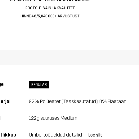
ROOTSI DISAIN JA KVALITEET
HINNE 4.6/5, 840 000+ ARVUSTUST
ge
REGULAR
erjal
92% Polüester (Taaskasutatud), 8% Elastaan
l
122g suuruses Medium
tlikkus
Ümbertöödeldud detailid
Loe siit