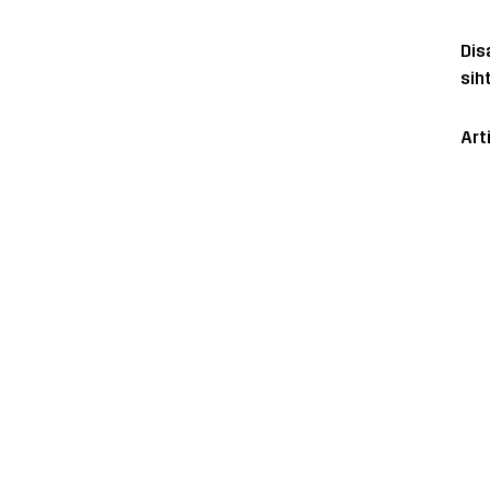
Dis
sih
Art