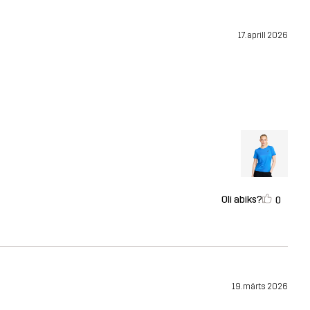
17. aprill 2026
Oli abiks?
0
19. märts 2026