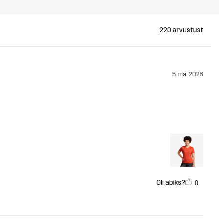
220 arvustust
5. mai 2026
Oli abiks?
0