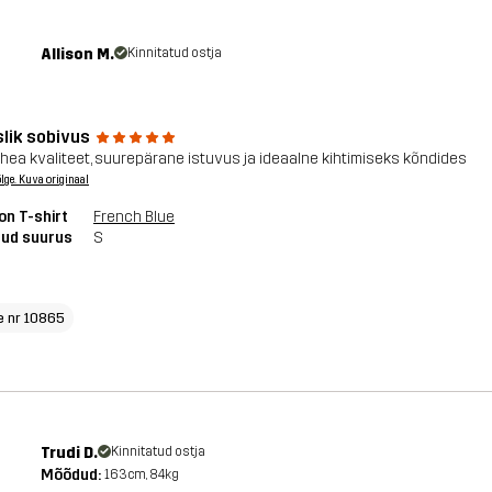
Allison M.
Kinnitatud ostja
slik sobivus
hea kvaliteet, suurepärane istuvus ja ideaalne kihtimiseks kõndides
õlge. Kuva originaal
on T-shirt
French Blue
tud suurus
S
e nr 10865
Trudi D.
Kinnitatud ostja
Mõõdud:
163cm, 84kg