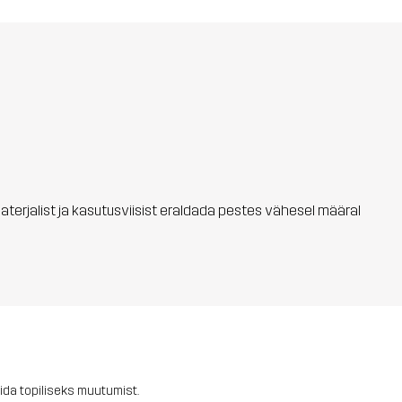
materjalist ja kasutusviisist eraldada pestes vähesel määral
ida topiliseks muutumist.