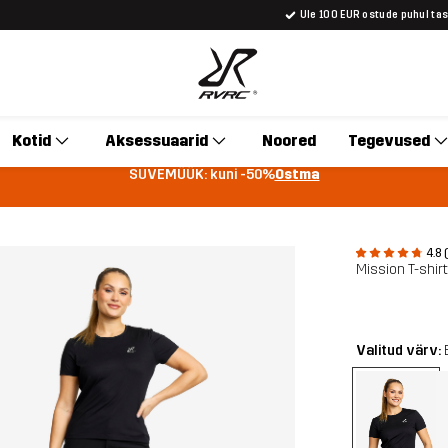
Üle 100 EUR ostude puhul ta
Kotid
Aksessuaarid
Noored
Tegevused
SUVEMÜÜK: kuni -50%
Ostma
4.8 
Mission T-shirt
Valitud värv: