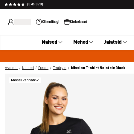
(845 878)
Klienditugi
Kinkekaart
Naised
Mehed
Jalatsid
Avaleht
Naised
Pusad
T-särgid
Mission T-shirt Naistele Black
Modell kannab