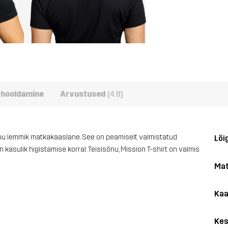
e hooldamine
Arvustused
(4.8)
 sinu lemmik matkakaaslane. See on peamiselt valmistatud
Lõi
kasulik higistamise korral. Teisisõnu, Mission T-shirt on valmis
Mat
Kaa
Kes