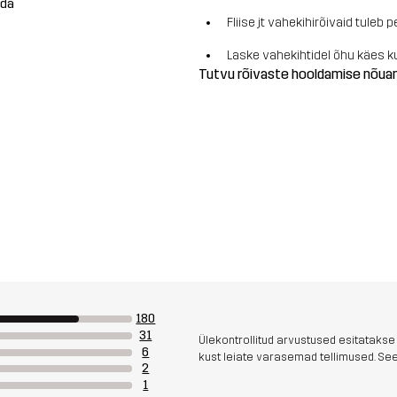
ada
Fliise jt vahekihirõivaid tule
Laske vahekihtidel õhu käes k
Tutvu rõivaste hooldamise nõu
180
31
Ülekontrollitud arvustused esitatakse
6
kust leiate varasemad tellimused. See 
2
1