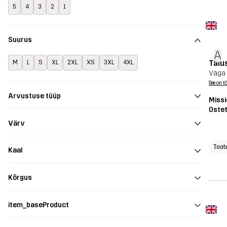
5
4
3
2
1
Suurus
A
Täiu
M
L
S
XL
2XL
XS
3XL
4XL
Väga 
See on t
Arvustuse tüüp
Missi
Oste
Värv
Toot
Kaal
Kõrgus
item_baseProduct