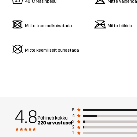
8
o
40°C Masinpesu
Mitte valgend
d
m
Mitte trummelkuivatada
Mitte triikida
U
Mitte keemiliselt puhastada
4.8
5
4
Põhineb kokku
3
220 arvustusel
2
1