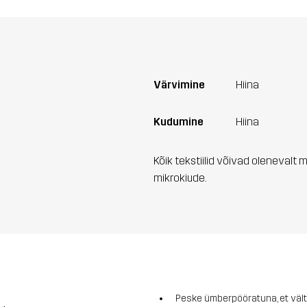
Värvimine
Hiina
Kudumine
Hiina
Kõik tekstiilid võivad olenevalt 
mikrokiude.
Peske ümberpööratuna, et vält