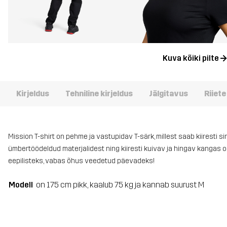
Kuva kõiki pilte
Kirjeldus
Tehniline kirjeldus
Jälgitavus
Riiet
Mission T-shirt on pehme ja vastupidav T-särk, millest saab kiiresti
ümbertöödeldud materjalidest ning kiiresti kuivav ja hingav kangas on 
eepilisteks, vabas õhus veedetud päevadeks!
Modell
on 175 cm pikk, kaalub 75 kg ja kannab suurust M