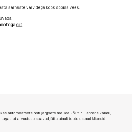
b pesta sarnaste värvidega koos soojas vees.
uivada.
annetega
siit
 kas automaatsete ostujärgsete meilide või Minu lehtede kaudu,
tagab, et arvustuse saavad jätta ainult toote ostnud kliendid