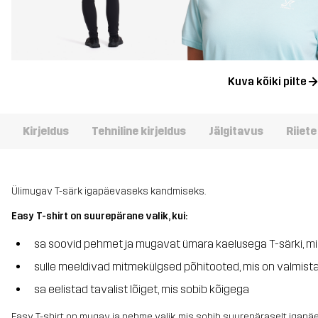
Kuva kõiki pilte
Kirjeldus
Tehniline kirjeldus
Jälgitavus
Riiet
Ülimugav T-särk igapäevaseks kandmiseks.
Easy T-shirt on suurepärane valik, kui:
sa soovid pehmet ja mugavat ümara kaelusega T-särki, m
sulle meeldivad mitmekülgsed põhitooted, mis on valmista
sa eelistad tavalist lõiget, mis sobib kõigega
Easy T-shirt on mugav ja pehme valik, mis sobib suurepäraselt iga