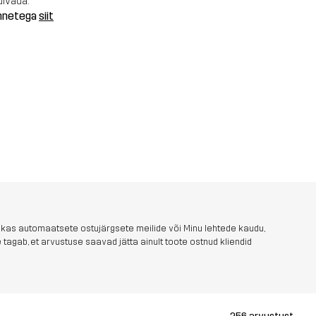
uivada.
annetega
siit
 kas automaatsete ostujärgsete meilide või Minu lehtede kaudu,
tagab, et arvustuse saavad jätta ainult toote ostnud kliendid