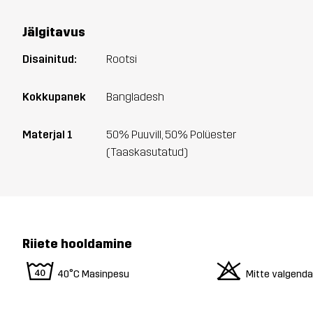
Jälgitavus
Disainitud:
Rootsi
Kokkupanek
Bangladesh
Materjal 1
50% Puuvill, 50% Polüester
(Taaskasutatud)
Riiete hooldamine
8
o
40°C Masinpesu
Mitte valgend