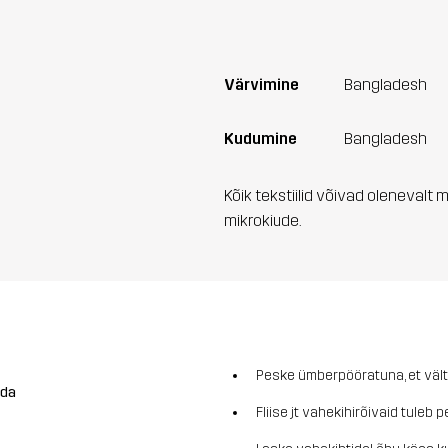
Värvimine
Bangladesh
Kudumine
Bangladesh
Kõik tekstiilid võivad olenevalt 
mikrokiude.
Peske ümberpööratuna, et vält
ada
Fliise jt vahekihirõivaid tule