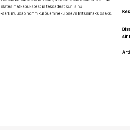
a alates matkapükstest ja teksadest kuni sinu
Kes
ee T-särk muudab hommikul õuemineku päeva lihtsaimaks osaks.
Dis
sih
Art