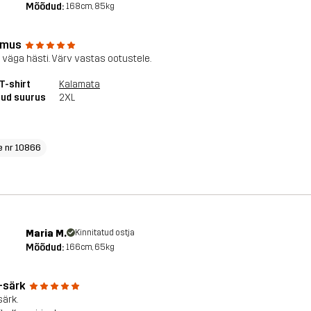
Mõõdud:
168cm, 85kg
amus
 väga hästi. Värv vastas ootustele.
T-shirt
Kalamata
tud suurus
2XL
e nr 10866
Maria M.
Kinnitatud ostja
Mõõdud:
166cm, 65kg
T-särk
särk.