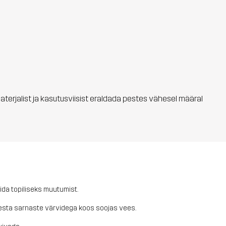
materjalist ja kasutusviisist eraldada pestes vähesel määral
ida topiliseks muutumist.
b pesta sarnaste värvidega koos soojas vees.