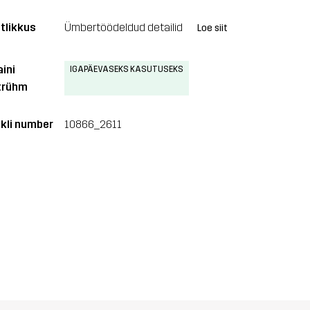
tlikkus
Ümbertöödeldud detailid
Loe siit
aini
IGAPÄEVASEKS KASUTUSEKS
trühm
ikli number
10866_2611