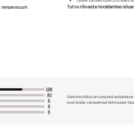
Laske vahekihtidel õhu käes k
Tutvu rõivaste hooldamise nõu
l temperatuuril
198
40
Ülekontrollitud arvustused esitatakse
6
kust leiate varasemad tellimused. See 
6
6