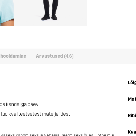
e hooldamine
Arvustused
(4.6)
Lõi
Mat
ida kanda iga päev
tud kvaliteetsetest materjalidest
Ribi
Kaa
päevaseks kandmiseks ja vabaaja veetmiseks õues. Lihtne muu