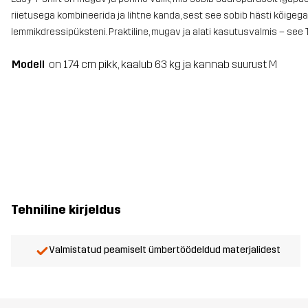
riietusega kombineerida ja lihtne kanda, sest see sobib hästi kõigeg
lemmikdressipüksteni. Praktiline, mugav ja alati kasutusvalmis – s
Modell
on 174 cm pikk, kaalub 63 kg ja kannab suurust M
Tehniline kirjeldus
Valmistatud peamiselt ümbertöödeldud materjalidest