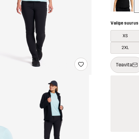
Valige suurus
XS
2XL
See nupp avab
{{size}} pole
Teavita