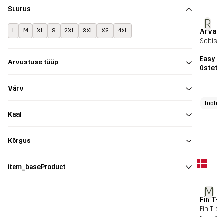
Suurus
R
Arv
L
M
XL
S
2XL
3XL
XS
4XL
Sobis
Easy 
Arvustuse tüüp
Oste
Värv
Toot
Kaal
Kõrgus
item_baseProduct
M
Fin 
Fin T-