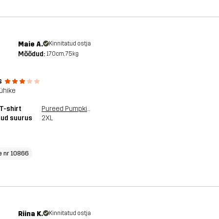
Maie A.
Kinnitatud ostja
Mõõdud:
170cm, 75kg
s
 lühike
T-shirt
Pureed Pumpkin
tud suurus
2XL
e nr 10866
Riina K.
Kinnitatud ostja