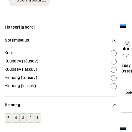
Filtreeri ja sordi
Filtreeri ja sordi
Sortimisalus
M
pluu
Keel
lai ja
Kuupäev (tõusev)
Easy 
Kuupäev (laskuv)
Oste
Hinnang (tõusev)
Hinnang (laskuv)
Toot
Hinnang
5
4
3
2
1