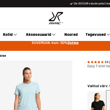
Üle 100 EUR ostude puhul ta
Kotid
Aksessuaarid
Noored
Tegevused
SUVEMÜÜK: kuni -50%
Ostma
oise
4.6 
Easy T-shirt Na
Valitud värv: