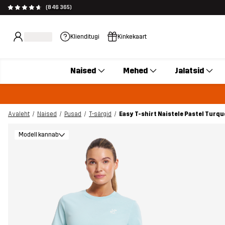
(846 365)
Klienditugi
Kinkekaart
Naised
Mehed
Jalatsid
Avaleht
Naised
Pusad
T-särgid
Easy T-shirt Naistele Pastel Turqu
Modell kannab