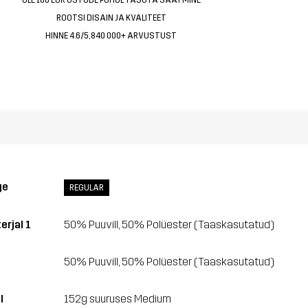
ROOTSI DISAIN JA KVALITEET
HINNE 4.6/5, 840 000+ ARVUSTUST
ge
REGULAR
erjal 1
50% Puuvill, 50% Polüester (Taaskasutatud)
50% Puuvill, 50% Polüester (Taaskasutatud)
l
152g suuruses Medium