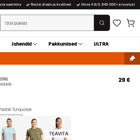
suta saatmine
Rootsi disain ja kvaliteet
Hinne 4.6/5, 840 000+ arvustust
Tühjenda otsing
Juhendid
Pakkumised
ULTRA
29 €
(256)
istele
Pastel Turquoise
TEAVITA