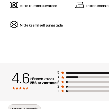
d
n
Mitte trummelkuivatada
Triikida madala
U
Mitte keemiliselt puhastada
4.6
5
4
Põhineb kokku
3
256 arvustusel
2
1