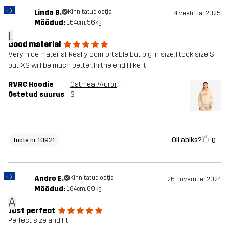
Linda B.
Kinnitatud ostja
4. veebruar 2025
Mõõdud:
164cm, 56kg
L
Good material
Very nice material. Really comfortable but big in size. I took size S
but XS will be much better. In the end I like it
RVRC Hoodie
Oatmeal/Aurora Red
Ostetud suurus
S
Oli abiks?
0
Toote nr 10921
Andro E.
Kinnitatud ostja
26. november 2024
Mõõdud:
164cm, 69kg
A
Just perfect
Perfect size and fit