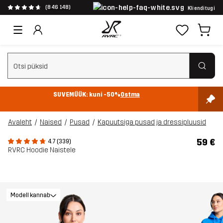
(846 148)
Klienditugi
Tühjenda otsing
SUVEMÜÜK: kuni -50%
Ostma
Avaleht
Naised
Pusad
Kapuutsiga pusad ja dressipluusid
59 €
4.7 (339)
RVRC Hoodie Naistele
Modell kannab