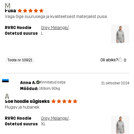
M
Pusa
Väga õige suurusega ja kvaliteetsest materjalist pusa.
RVRC Hoodie
Grey Melange/Oatmeal
Ostetud suurus
L
Oli abiks?
0
Toote nr 10921
Anna A.
Kinnitatud ostja
21. oktoober 2024
Mõõdud:
169cm, 90kg
A
Soe hoodie sügiseks
Mugav ja hubanek
RVRC Hoodie
Grey Melange/Oatmeal
Ostetud suurus
XL