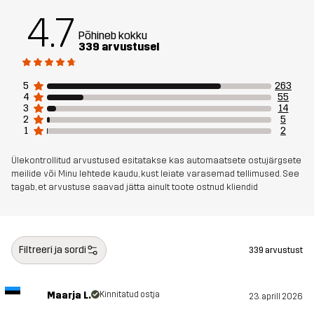
sihtrühm
4.7
Põhineb kokku
339 arvustusel
Artikli number
10921_2636
5
263
4
55
3
14
2
5
1
2
Ülekontrollitud arvustused esitatakse kas automaatsete ostujärgsete
meilide või Minu lehtede kaudu, kust leiate varasemad tellimused. See
tagab, et arvustuse saavad jätta ainult toote ostnud kliendid
Filtreeri ja sordi
339 arvustust
Maarja L.
Kinnitatud ostja
23. aprill 2026