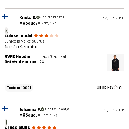
Krista S.
Kinnitatud ostja
27. juuni 2026
Mõõdud:
162cm, 77kg
K
Lühike mudel
Lühike ja väike suurus
See on tõlge. Kuva originaal
RVRC Hoodie
Black/Oatmeal
Ostetud suurus
2XL
Oli abiks?
0
Toote nr 10921
Johanna P.
Kinnitatud ostja
21. juuni 2026
Mõõdud:
166cm, 75kg
J
Dressipluus