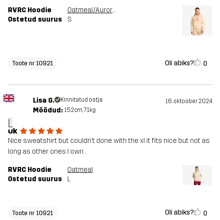
RVRC Hoodie
Oatmeal/Aurora Red
Ostetud suurus
S
Oli abiks?
0
Toote nr 10921
Lisa G.
Kinnitatud ostja
16. oktoober 2024
Mõõdud:
152cm, 71kg
L
Ok
Nice sweatshirt but couldn’t done with the xl it fits nice but not as
long as other ones I own .
RVRC Hoodie
Oatmeal
Ostetud suurus
L
Oli abiks?
0
Toote nr 10921