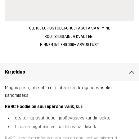
ÜLE 100 EUR OSTUDE PUHUL TASUTA SAATMINE
ROOTSI DISAIN JA KVALITEET
HINNE 4.6/5, 840 000+ ARVUSTUST
Kirjeldus
Mugav pusa, mis sobib nii matkale kui ka igapäevaseks
kandmiseks.
RVRC Hoodie on suurepärane valik, kui:
otsite mugavat pusa igapäevaseks kandmiseks;
hindate lõiget, mis võimaldab vabalt liikuda.
RVRC Hoodie on mõnus pusa, mis on osaliselt valmistatud