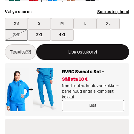
Valige suurus
Suuruste juhend
XS
S
M
L
XL
2XL
3XL
4XL
See nupp avab modaali, mis kinnitab ostukorvis uue kauba
{{size}} pole saadaval
Teavita
Lisa ostukorvi
RVRC Sweats Set
-
Säästa
18 €
Need tooted kuuluvad kokku –
+
pane nüüd endale komplekt
kokku!
Lisa