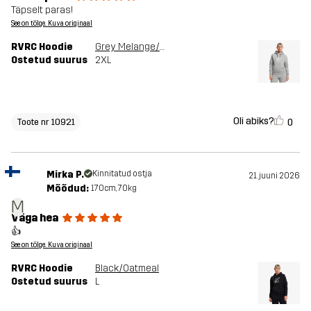
Täpselt paras!
See on tõlge. Kuva originaal
RVRC Hoodie
Grey Melange/Oatmeal
Ostetud suurus
2XL
Oli abiks?
0
Toote nr 10921
Mirka P.
Kinnitatud ostja
21. juuni 2026
Mõõdud:
170cm, 70kg
M
Väga hea
👍
See on tõlge. Kuva originaal
RVRC Hoodie
Black/Oatmeal
Ostetud suurus
L