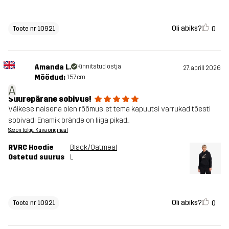
Oli abiks?
0
Toote nr 10921
Amanda L.
Kinnitatud ostja
27. aprill 2026
Mõõdud:
157cm
A
Suurepärane sobivus!
Väikese naisena olen rõõmus, et tema kapuutsi varrukad tõesti
sobivad! Enamik brände on liiga pikad..
See on tõlge. Kuva originaal
RVRC Hoodie
Black/Oatmeal
Ostetud suurus
L
Oli abiks?
0
Toote nr 10921