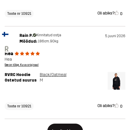
Oli abiks?
0
Toote nr 10921
Rain P.
Kinnitatud ostja
5. juuni 2026
Mõõdud:
186cm, 90kg
R
Hea
Hea
See on tõlge. Kuva originaal
RVRC Hoodie
Black/Oatmeal
Ostetud suurus
M
Oli abiks?
0
Toote nr 10921