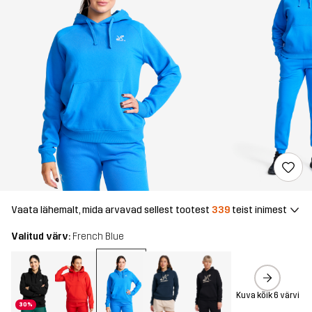
Vaata lähemalt, mida arvavad sellest tootest
339
teist inimest
Valitud värv:
French Blue
Kuva kõik 6 värvi
30%