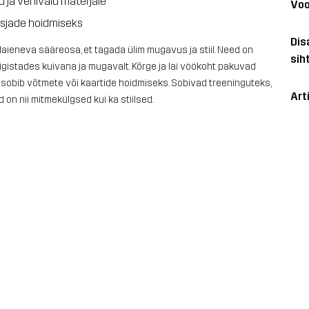
 ja venivaid materjale
Voo
 asjade hoidmiseks
Dis
aieneva sääreosa, et tagada ülim mugavus ja stiil. Need on
sih
igistades kuivana ja mugavalt. Kõrge ja lai vöökoht pakuvad
sobib võtmete või kaartide hoidmiseks. Sobivad treeninguteks,
Art
on nii mitmekülgsed kui ka stiilsed.