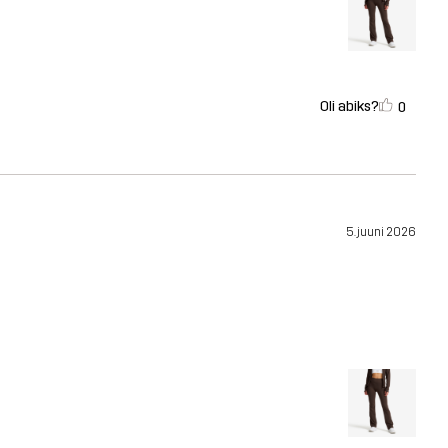
Oli abiks?
0
5. juuni 2026