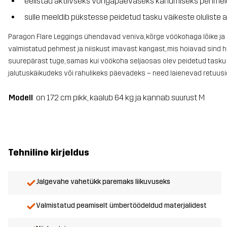
eelistad aktiivseks või igapäevaseks kandmiseks pehmeid
sulle meeldib pükstesse peidetud tasku väikeste oluliste
Paragon Flare Leggings ühendavad veniva, kõrge vöökohaga lõike ja l
valmistatud pehmest ja niiskust imavast kangast, mis hoiavad sind h
suurepärast tuge, samas kui vöökoha seljaosas olev peidetud tasku 
jalutuskäikudeks või rahulikeks päevadeks – need laienevad retuusid 
Modell
on 172 cm pikk, kaalub 64 kg ja kannab suurust M
Tehniline kirjeldus
Jalgevahe vahetükk paremaks liikuvuseks
Valmistatud peamiselt ümbertöödeldud materjalidest