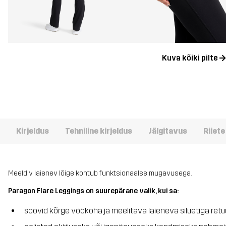
Kuva kõiki pilte
Kirjeldus
Tehniline kirjeldus
Jälgitavus
Riiet
Meeldiv laienev lõige kohtub funktsionaalse mugavusega.
Paragon Flare Leggings on suurepärane valik, kui sa:
soovid kõrge vöökoha ja meelitava laieneva siluetiga ret