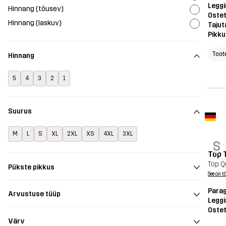
Legg
Hinnang (tõusev)
Oste
Hinnang (laskuv)
Tajut
Pikku
Toot
Hinnang
5
4
3
2
1
Suurus
M
L
S
XL
2XL
XS
4XL
3XL
S
Top 
Top Q
Pükste pikkus
See on t
Parag
Arvustuse tüüp
Legg
Oste
Värv