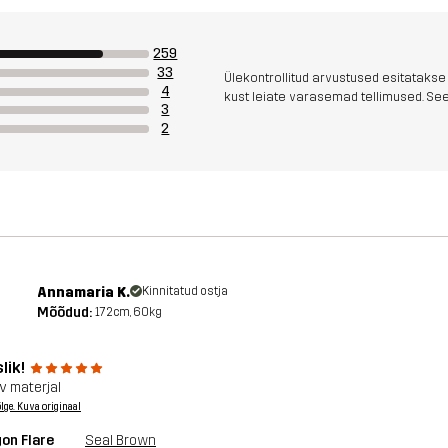
259
33
Ülekontrollitud arvustused esitatakse
4
kust leiate varasemad tellimused. See 
3
2
Annamaria K.
Kinnitatud ostja
Mõõdud:
172cm, 60kg
lik!
 materjal
õlge. Kuva originaal
on Flare
Seal Brown