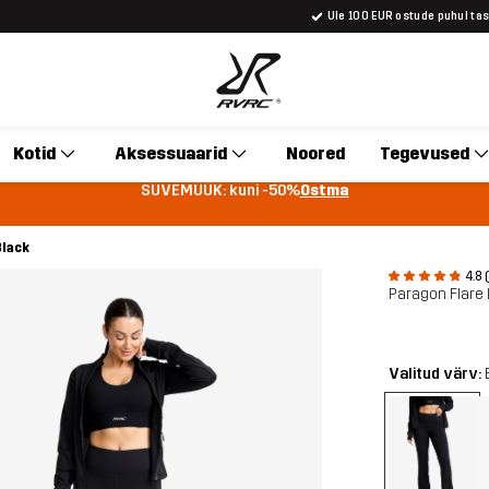
Üle 100 EUR ostude puhul ta
Kotid
Aksessuaarid
Noored
Tegevused
SUVEMÜÜK: kuni -50%
Ostma
Black
4.8 
Paragon Flare 
Valitud värv: