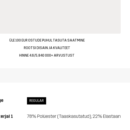
ÜLE 100 EUR OSTUDE PUHUL TASUTA SAATMINE
ROOTSI DISAIN JA KVALITEET
HINNE 4.6/5, 840 000+ ARVUSTUST
ge
REGULAR
erjal 1
78% Polüester (Taaskasutatud), 22% Elastaan