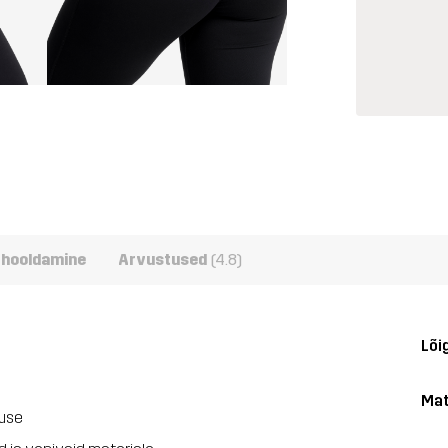
e hooldamine
Arvustused
(4.8)
Lõi
Mat
uuse