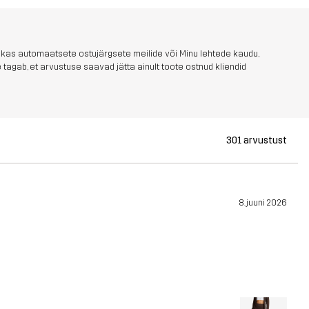
 kas automaatsete ostujärgsete meilide või Minu lehtede kaudu,
tagab, et arvustuse saavad jätta ainult toote ostnud kliendid
301 arvustust
8. juuni 2026