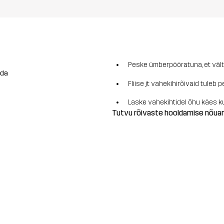
Peske ümberpööratuna, et vält
ada
Fliise jt vahekihirõivaid tule
Laske vahekihtidel õhu käes k
Tutvu rõivaste hooldamise nõu