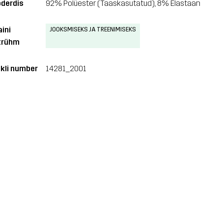
derdis
92% Polüester (Taaskasutatud), 8% Elastaan
aini
JOOKSMISEKS JA TREENIMISEKS
trühm
ikli number
14281_2001