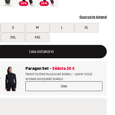
25%
25%
Suuruste juhend
S
M
L
XL
3XL
4XL
 modaali, mis kinnitab ostukorvis uue kauba
 saadaval
Lisa ostukorvi
Paragon Set
-
Säästa
20 €
Need tooted kuuluvad kokku – pane nüüd
+
endale komplekt kokku!
Lisa