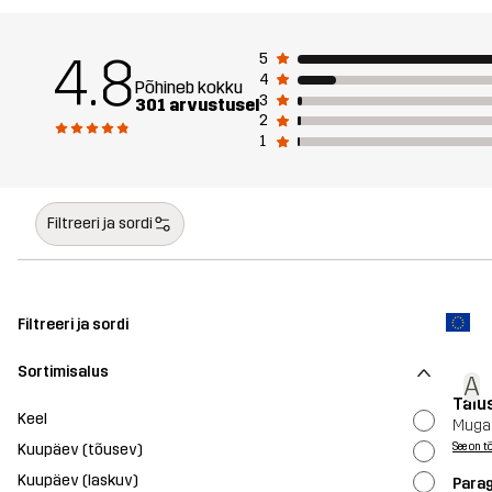
4.8
5
4
Põhineb kokku
3
301 arvustusel
2
1
Filtreeri ja sordi
Filtreeri ja sordi
Sortimisalus
A
Täius
Keel
Mugav
Kuupäev (tõusev)
See on t
Kuupäev (laskuv)
Parag