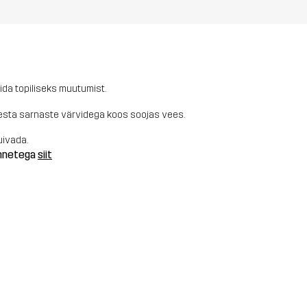
ida topiliseks muutumist.
b pesta sarnaste värvidega koos soojas vees.
uivada.
annetega
siit