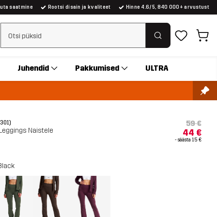
suta saatmine
Rootsi disain ja kvaliteet
Hinne 4.6/5, 840 000+ arvustust
Tühjenda otsing
Juhendid
Pakkumised
ULTRA
59 €
(301)
Leggings Naistele
44 €
- säästa
15 €
Black