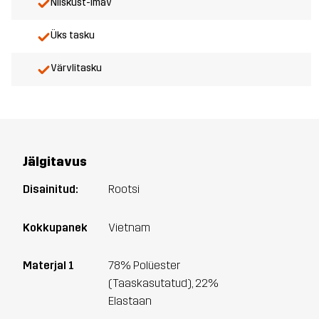
Niiskust-imav
Üks tasku
Värvlitasku
Jälgitavus
Disainitud:
Rootsi
Kokkupanek
Vietnam
Materjal 1
78% Polüester
(Taaskasutatud), 22%
Elastaan