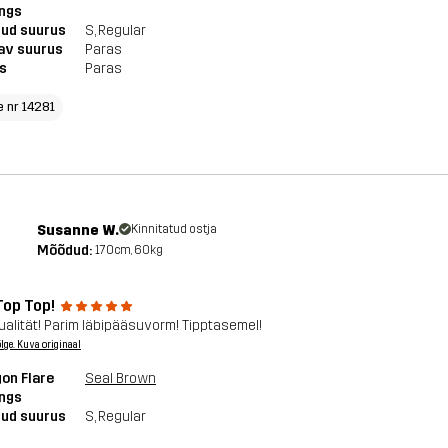
ings
tud suurus
S
, Regular
av suurus
Paras
s
Paras
e nr 14281
Susanne W.
Kinnitatud ostja
Mõõdud:
170cm, 60kg
Top Top!
ualität! Parim läbipääsuvorm! Tipptasemel!
õlge. Kuva originaal
on Flare
Seal Brown
ings
tud suurus
S
, Regular