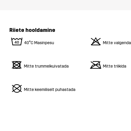
Riiete hooldamine
8
o
40°C Masinpesu
Mitte valgend
d
m
Mitte trummelkuivatada
Mitte triikida
U
Mitte keemiliselt puhastada