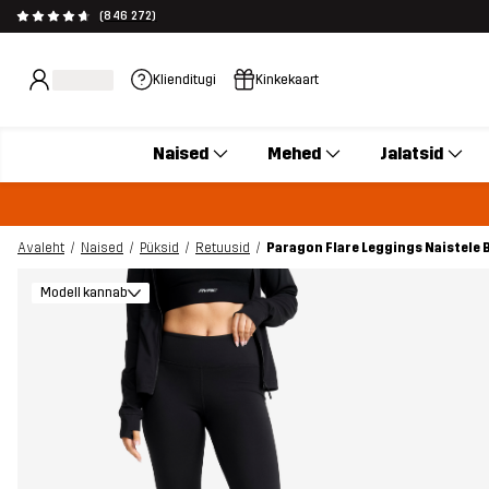
(846 272)
Klienditugi
Kinkekaart
Naised
Mehed
Jalatsid
Avaleht
Naised
Püksid
Retuusid
Paragon Flare Leggings Naistele 
Modell kannab