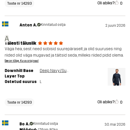
Oli abiks?
0
Toote nr 14293
Anton A.
Kinnitatud ostja
2. juuni 2026
A
Täiesti täiuslik
Väga hea, sest need sobisid suurepäraselt ja olid suuruses ning
riided olid väga mugavad ja täitsid seda, milleks riided pidid olema.
See on tõlge. Kuva originaal
Downhill Base
Deep Navy/Surf The Web
Layer Top
Ostetud suurus
L
Oli abiks?
0
Toote nr 14293
Bo A.
Kinnitatud ostja
30. mai 2026
Mõõdud:
176cm, 80kg