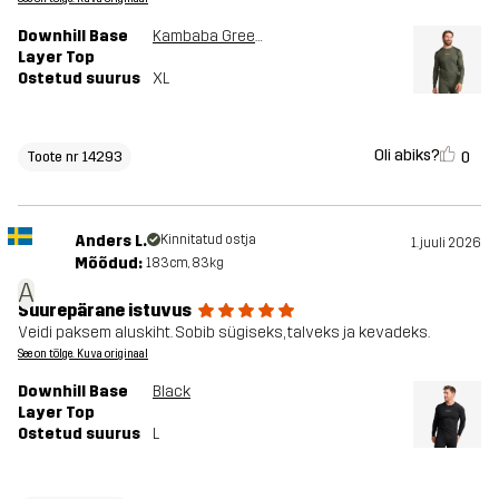
Downhill Base
Kambaba Green/Rosin Green
Layer Top
Ostetud suurus
XL
Oli abiks?
0
Toote nr 14293
Anders L.
Kinnitatud ostja
1. juuli 2026
Mõõdud:
183cm, 83kg
A
Suurepärane istuvus
Veidi paksem aluskiht. Sobib sügiseks, talveks ja kevadeks.
See on tõlge. Kuva originaal
Downhill Base
Black
Layer Top
Ostetud suurus
L