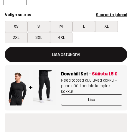
Valige suurus
Suuruste juhend
XS
S
M
L
XL
2XL
3XL
4XL
See nupp avab modaali, mis kinnitab ostukorvis uue kauba
{{size}} pole saadaval
Lisa ostukorvi
Downhill Set
-
Säästa
15 €
Need tooted kuuluvad kokku –
pane nüüd endale komplekt
+
kokku!
Lisa