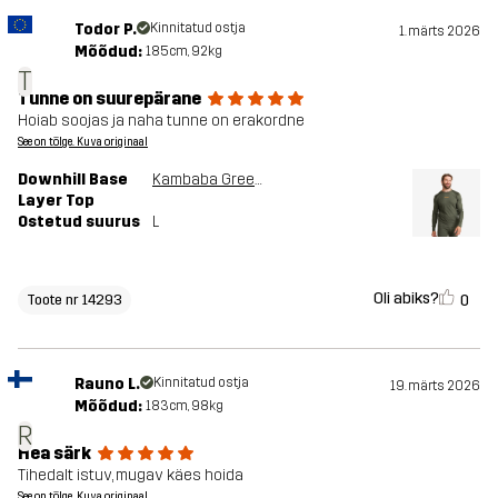
Todor P.
Kinnitatud ostja
1. märts 2026
Mõõdud:
185cm, 92kg
T
Tunne on suurepärane
Hoiab soojas ja naha tunne on erakordne
See on tõlge. Kuva originaal
Downhill Base
Kambaba Green/Rosin Green
Layer Top
Ostetud suurus
L
Oli abiks?
0
Toote nr 14293
Rauno L.
Kinnitatud ostja
19. märts 2026
Mõõdud:
183cm, 98kg
R
Hea särk
Tihedalt istuv, mugav käes hoida
See on tõlge. Kuva originaal