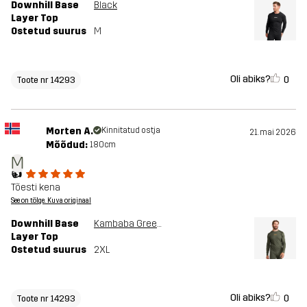
Downhill Base
Black
Layer Top
Ostetud suurus
M
Oli abiks?
0
Toote nr 14293
Morten A.
Kinnitatud ostja
21. mai 2026
Mõõdud:
180cm
M
👍
Tõesti kena
See on tõlge. Kuva originaal
Downhill Base
Kambaba Green/Rosin Green
Layer Top
Ostetud suurus
2XL
Oli abiks?
0
Toote nr 14293