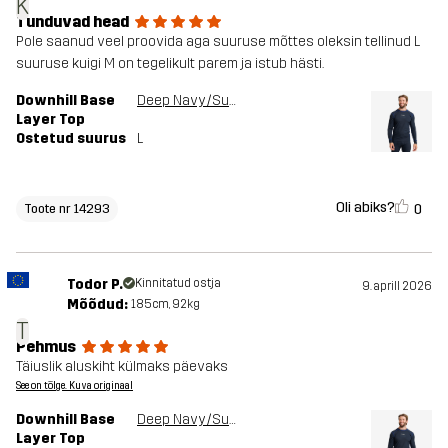
K
Tunduvad head
Pole saanud veel proovida aga suuruse mõttes oleksin tellinud L
suuruse kuigi M on tegelikult parem ja istub hästi.
Downhill Base
Deep Navy/Surf The Web
Layer Top
Ostetud suurus
L
Oli abiks?
0
Toote nr 14293
Todor P.
Kinnitatud ostja
9. aprill 2026
Mõõdud:
185cm, 92kg
T
Pehmus
Täiuslik aluskiht külmaks päevaks
See on tõlge. Kuva originaal
Downhill Base
Deep Navy/Surf The Web
Layer Top