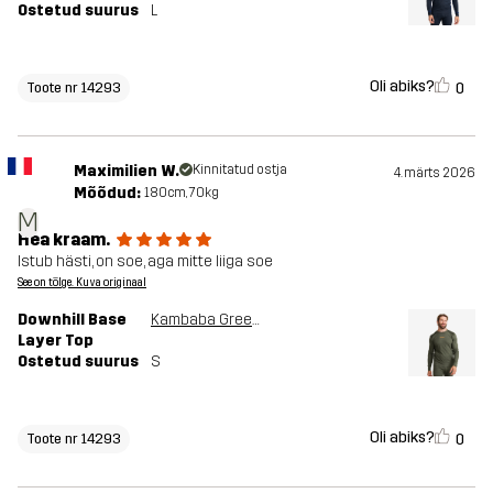
Ostetud suurus
L
Oli abiks?
0
Toote nr 14293
Maximilien W.
Kinnitatud ostja
4. märts 2026
Mõõdud:
180cm, 70kg
M
Hea kraam.
Istub hästi, on soe, aga mitte liiga soe
See on tõlge. Kuva originaal
Downhill Base
Kambaba Green/Rosin Green
Layer Top
Ostetud suurus
S
Oli abiks?
0
Toote nr 14293