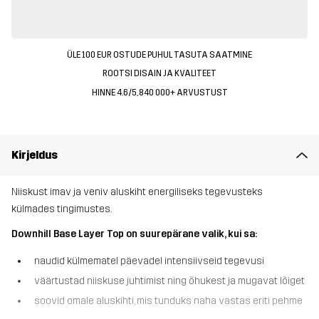
ÜLE 100 EUR OSTUDE PUHUL TASUTA SAATMINE
ROOTSI DISAIN JA KVALITEET
HINNE 4.6/5, 840 000+ ARVUSTUST
Kirjeldus
Niiskust imav ja veniv aluskiht energiliseks tegevusteks
külmades tingimustes.
Downhill Base Layer Top on suurepärane valik, kui sa:
naudid külmematel päevadel intensiivseid tegevusi
väärtustad niiskuse juhtimist ning õhukest ja mugavat lõiget
soovid omale aluskihti, mis tunduks naha vastas eriti pehme