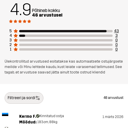
4.9
Põhineb kokku
Disaini
UNIVERSAALNE KASUTUS
46 arvustusel
sihtrühm
5
43
Artikli number
14293_2001
4
3
3
0
2
0
1
0
Ülekontrollitud arvustused esitatakse kas automaatsete ostujärgsete
meilide või Minu lehtede kaudu, kust leiate varasemad tellimused. See
tagab, et arvustuse saavad jätta ainult toote ostnud kliendid
Filtreeri ja sordi
46 arvustust
Kermo F.
Kinnitatud ostja
1. märts 2026
Mõõdud:
183cm, 88kg