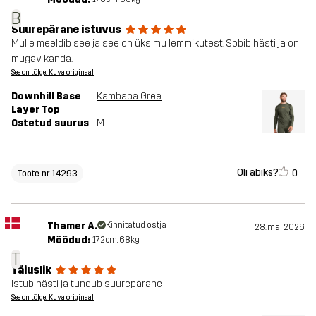
B
Suurepärane istuvus
Mulle meeldib see ja see on üks mu lemmikutest. Sobib hästi ja on
mugav kanda.
See on tõlge. Kuva originaal
Downhill Base
Kambaba Green/Rosin Green
Layer Top
Ostetud suurus
M
Oli abiks?
0
Toote nr 14293
Thamer A.
Kinnitatud ostja
28. mai 2026
Mõõdud:
172cm, 68kg
T
Täiuslik
Istub hästi ja tundub suurepärane
See on tõlge. Kuva originaal