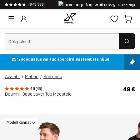
(846 653)
Klienditugi
Tühjenda otsing
25% soodustus valitud spordirõivastele
Osta nüüd
Avaleht
Mehed
Soe pesu
49 €
4.9 (46)
Downhill Base Layer Top Meestele
Modell kannab