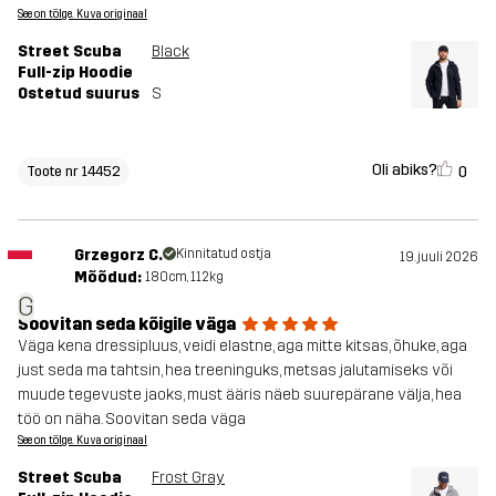
See on tõlge. Kuva originaal
Street Scuba
Black
Full-zip Hoodie
Ostetud suurus
S
Oli abiks?
0
Toote nr 14452
Grzegorz C.
Kinnitatud ostja
19. juuli 2026
Mõõdud:
180cm, 112kg
G
Soovitan seda kõigile väga
Väga kena dressipluus, veidi elastne, aga mitte kitsas, õhuke, aga
just seda ma tahtsin, hea treeninguks, metsas jalutamiseks või
muude tegevuste jaoks, must ääris näeb suurepärane välja, hea
töö on näha. Soovitan seda väga
See on tõlge. Kuva originaal
Street Scuba
Frost Gray