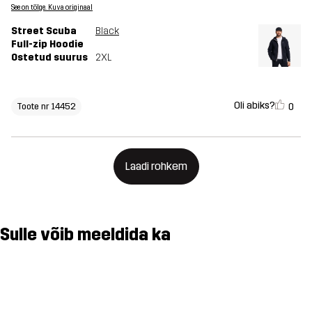
See on tõlge. Kuva originaal
Street Scuba
Black
Full-zip Hoodie
Ostetud suurus
2XL
Oli abiks?
0
Toote nr 14452
Laadi rohkem
Sulle võib meeldida ka