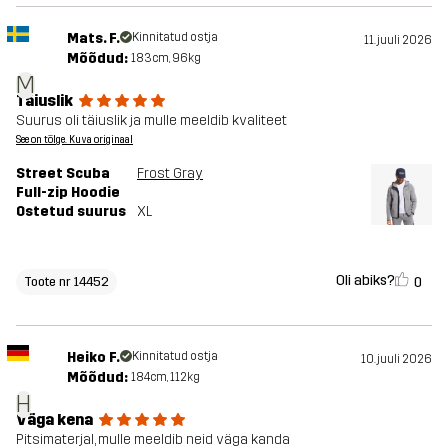
Mats. F.
Kinnitatud ostja
11. juuli 2026
Mõõdud:
183cm, 96kg
M
Täiuslik
Suurus oli täiuslik ja mulle meeldib kvaliteet
See on tõlge. Kuva originaal
Street Scuba
Frost Gray
Full-zip Hoodie
Ostetud suurus
XL
Oli abiks?
0
Toote nr 14452
Heiko F.
Kinnitatud ostja
10. juuli 2026
Mõõdud:
184cm, 112kg
H
Väga kena
Pitsimaterjal, mulle meeldib neid väga kanda