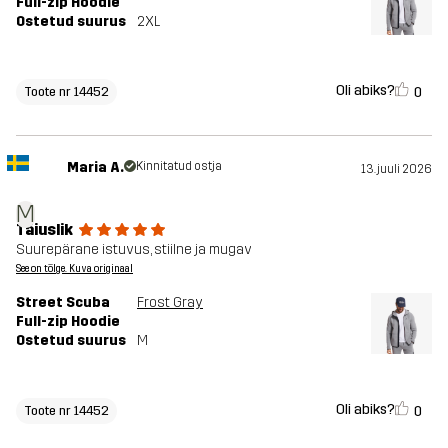
Full-zip Hoodie
Ostetud suurus
2XL
Oli abiks?
0
Toote nr 14452
Maria A.
Kinnitatud ostja
13. juuli 2026
M
Täiuslik
Suurepärane istuvus, stiilne ja mugav
See on tõlge. Kuva originaal
Street Scuba
Frost Gray
Full-zip Hoodie
Ostetud suurus
M
Oli abiks?
0
Toote nr 14452