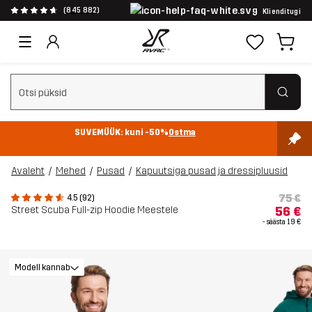
(845 882)
Klienditugi
Tühjenda otsing
SUVEMÜÜK: kuni -50%
Ostma
Avaleht
Mehed
Pusad
Kapuutsiga pusad ja dressipluusid
75 €
4.5 (92)
Street Scuba Full-zip Hoodie Meestele
56 €
- säästa
19 €
Modell kannab