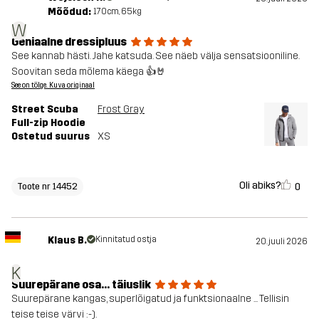
Mõõdud:
170cm, 65kg
W
Geniaalne dressipluus
See kannab hästi. Jahe katsuda. See näeb välja sensatsiooniline.
Soovitan seda mõlema käega 👍🤘
See on tõlge. Kuva originaal
Street Scuba
Frost Gray
Full-zip Hoodie
Ostetud suurus
XS
Oli abiks?
0
Toote nr 14452
Klaus B.
Kinnitatud ostja
20. juuli 2026
K
Suurepärane osa... täiuslik
Suurepärane kangas, superlõigatud ja funktsionaalne ... Tellisin
teise teise värvi :-).