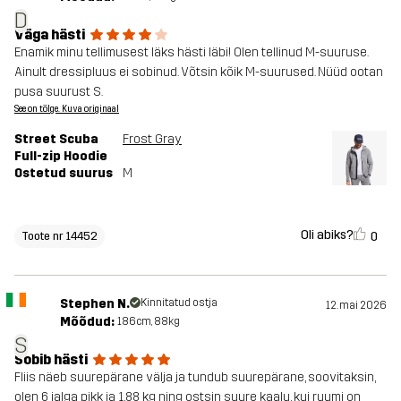
D
Väga hästi
Enamik minu tellimusest läks hästi läbi! Olen tellinud M-suuruse.
Ainult dressipluus ei sobinud. Võtsin kõik M-suurused. Nüüd ootan
pusa suurust S.
See on tõlge. Kuva originaal
Street Scuba
Frost Gray
Full-zip Hoodie
Ostetud suurus
M
Oli abiks?
0
Toote nr 14452
Stephen N.
Kinnitatud ostja
12. mai 2026
Mõõdud:
186cm, 88kg
S
Sobib hästi
Fliis näeb suurepärane välja ja tundub suurepärane, soovitaksin,
olen 6 jalga pikk ja 1,88 kg ning ostsin suure kaalu, kui ruumi on