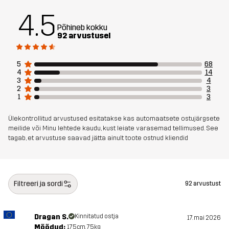
REGULAR
4.5
Põhineb kokku
Materjal 1
83% Polüester (Taaskasutatud), 12%
92 arvustusel
Viskoos, 5% Elastaan (ümbertöödeldud)
5
68
Võrk
100% Polüester (Taaskasutatud)
4
14
3
4
2
3
Kaal
625g suuruses Medium
1
3
Ülekontrollitud arvustused esitatakse kas automaatsete ostujärgsete
Disaini
IGAPÄEVASEKS KASUTUSEKS
meilide või Minu lehtede kaudu, kust leiate varasemad tellimused. See
sihtrühm
tagab, et arvustuse saavad jätta ainult toote ostnud kliendid
Artikli number
14452_2795
Filtreeri ja sordi
92 arvustust
Dragan S.
Kinnitatud ostja
17. mai 2026
Mõõdud:
175cm, 75kg