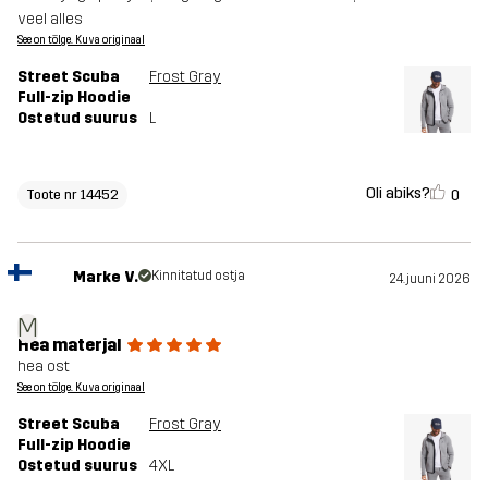
veel alles
See on tõlge. Kuva originaal
Street Scuba
Frost Gray
Full-zip Hoodie
Ostetud suurus
L
Oli abiks?
0
Toote nr 14452
Marke V.
Kinnitatud ostja
24. juuni 2026
M
Hea materjal
hea ost
See on tõlge. Kuva originaal
Street Scuba
Frost Gray
Full-zip Hoodie
Ostetud suurus
4XL