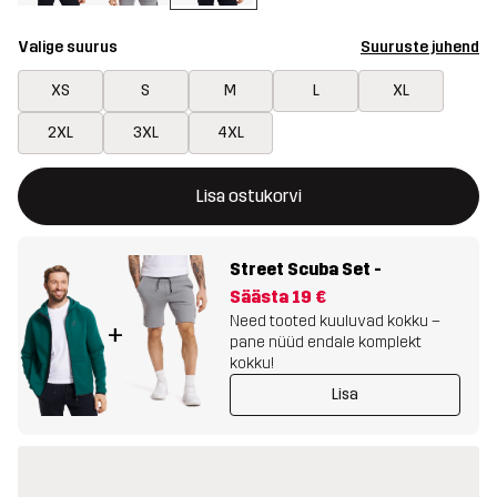
Valige suurus
Suuruste juhend
XS
S
M
L
XL
2XL
3XL
4XL
See nupp avab modaali, mis kinnitab ostukorvis uue kauba
{{size}} pole saadaval
Lisa ostukorvi
Street Scuba Set
-
Säästa
19 €
Need tooted kuuluvad kokku –
+
pane nüüd endale komplekt
kokku!
Lisa