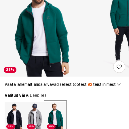
25%
Vaata lähemalt, mida arvavad sellest tootest
92
teist inimest
Valitud värv:
Deep Teal
25%
25%
25%