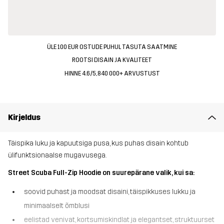
ÜLE 100 EUR OSTUDE PUHUL TASUTA SAATMINE
ROOTSI DISAIN JA KVALITEET
HINNE 4.6/5, 840 000+ ARVUSTUST
Kirjeldus
Täispika luku ja kapuutsiga pusa, kus puhas disain kohtub
ülifunktsionaalse mugavusega.
Street Scuba Full-Zip Hoodie on suurepärane valik, kui sa:
soovid puhast ja moodsat disaini, täispikkuses lukku ja
minimaalselt õmblusi
eelistad venivat, kortsumiskindlat ja elegantset, struktuurset