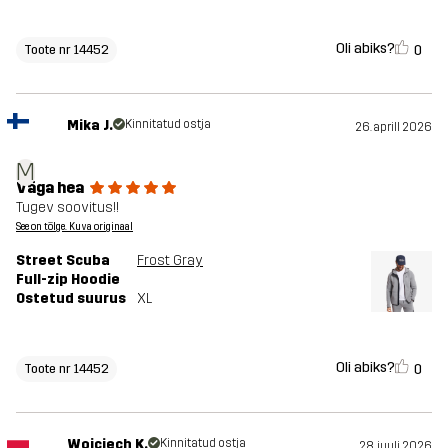
Oli abiks?
0
Toote nr 14452
Mika J.
Kinnitatud ostja
26. aprill 2026
M
Väga hea
Tugev soovitus!!
See on tõlge. Kuva originaal
Street Scuba
Frost Gray
Full-zip Hoodie
Ostetud suurus
XL
Oli abiks?
0
Toote nr 14452
Wojciech K.
Kinnitatud ostja
28. juuli 2026