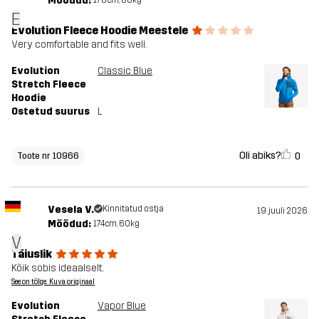
Mõõdud:
E
Evolution Fleece Hoodie Meestele
Very comfortable and fits well.
Evolution
Classic Blue
Stretch Fleece
Hoodie
Ostetud suurus
L
Oli abiks?
0
Toote nr 10966
Vesela V.
Kinnitatud ostja
19. juuli 2026
Mõõdud:
174cm, 60kg
V
Täiuslik
Kõik sobis ideaalselt.
See on tõlge. Kuva originaal
Evolution
Vapor Blue