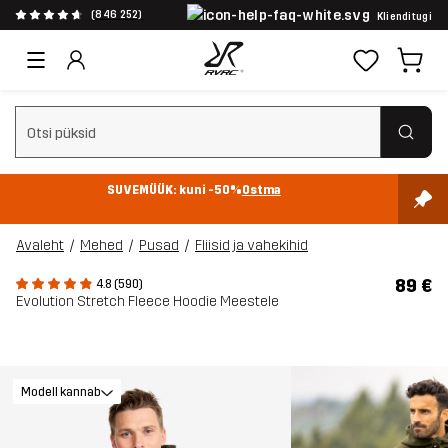
(846 252)
Klienditugi
Tühjenda otsing
SUVEMÜÜK: kuni -50%
Ostma
Avaleht
Mehed
Pusad
Fliisid ja vahekihid
89 €
4.8 (590)
Evolution Stretch Fleece Hoodie Meestele
Modell kannab