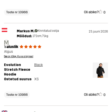
Oli abiks?
0
Toote nr 10966
Markus M.
Kinnitatud ostja
23. juuni 2026
Mõõdud:
172cm, 71kg
M
Täiuslik
Algus
See on tõlge. Kuva originaal
Evolution
Black
Stretch Fleece
Hoodie
Ostetud suurus
XS
Oli abiks?
0
Toote nr 10966