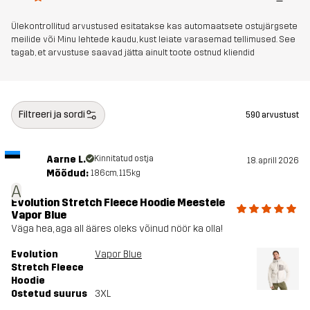
Artikli number
10966_2891
Ülekontrollitud arvustused esitatakse kas automaatsete ostujärgsete
meilide või Minu lehtede kaudu, kust leiate varasemad tellimused. See
tagab, et arvustuse saavad jätta ainult toote ostnud kliendid
Filtreeri ja sordi
590 arvustust
Aarne L.
Kinnitatud ostja
18. aprill 2026
Mõõdud:
186cm, 115kg
A
Evolution Stretch Fleece Hoodie Meestele
Vapor Blue
Väga hea, aga all ääres oleks võinud nöör ka olla!
Evolution
Vapor Blue
Stretch Fleece
Hoodie
Ostetud suurus
3XL