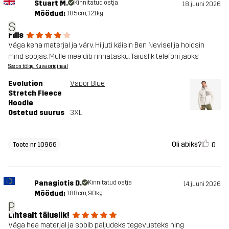
Stuart M.
Kinnitatud ostja
18. juuni 2026
Mõõdud:
185cm, 121kg
S
Fliis
Väga kena materjal ja värv. Hiljuti käisin Ben Nevisel ja hoidsin
mind soojas. Mulle meeldib rinnatasku. Täiuslik telefoni jaoks
See on tõlge. Kuva originaal
Evolution
Vapor Blue
Stretch Fleece
Hoodie
Ostetud suurus
3XL
Oli abiks?
0
Toote nr 10966
Panagiotis D.
Kinnitatud ostja
14. juuni 2026
Mõõdud:
188cm, 90kg
P
Lihtsalt täiuslik!
Väga hea materjal ja sobib paljudeks tegevusteks ning