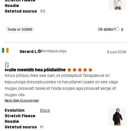
Stretch Fleece
Hoodie
Ostetud suurus
XS
Oli abiks?
0
Toote nr 10966
Gerard L.
Kinnitatud ostja
8. juuli 2026
G
Mulle meeldib hea pöidlalõhe
Ainus põhjus, miks see sain, oli pöidlapilud! Tänapäeval on
kapuutsiga dressipluusides nii haruldane! Lisaks on see väga
mugav, piisavalt raske, et hoida soojas, aga piisavalt kerge, et
mugav olla
See on tõlge. Kuva originaal
Evolution
Black
Stretch Fleece
Hoodie
Ostetud suurus
M