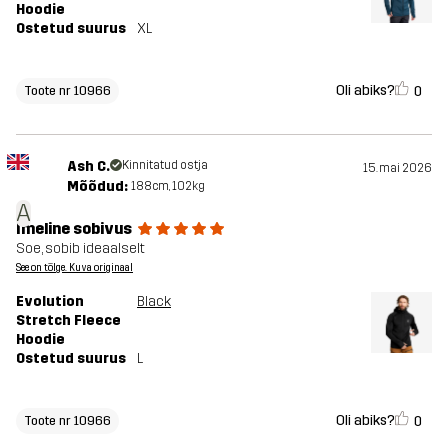
Hoodie
Ostetud suurus
XL
Oli abiks?
0
Toote nr 10966
Ash C.
Kinnitatud ostja
15. mai 2026
Mõõdud:
188cm, 102kg
A
Imeline sobivus
Soe, sobib ideaalselt
See on tõlge. Kuva originaal
Evolution
Black
Stretch Fleece
Hoodie
Ostetud suurus
L
Oli abiks?
0
Toote nr 10966