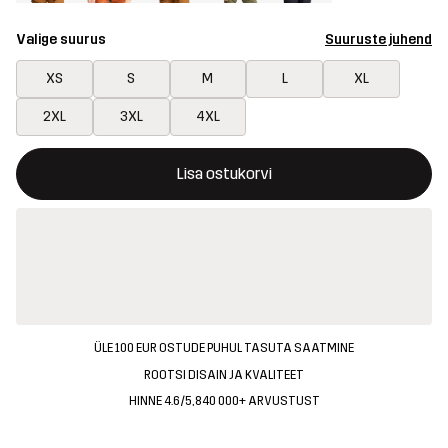
Valige suurus
Suuruste juhend
XS
S
M
L
XL
2XL
3XL
4XL
See nupp avab modaali, mis kinnitab ostukorvis uue kauba
{{size}} pole saadaval
Lisa ostukorvi
ÜLE 100 EUR OSTUDE PUHUL TASUTA SAATMINE
ROOTSI DISAIN JA KVALITEET
HINNE 4.6/5, 840 000+ ARVUSTUST