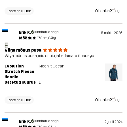
Oli abiks?
0
Toote nr 10966
Erik K.
Kinnitatud ostja
8. märts 2026
Mõõdud:
178cm, 84kg
E
Väga mõnus pusa
Väga mõnus pusa, mis sobib jahedamate ilmadega.
Evolution
Moonlit Ocean
Stretch Fleece
Hoodie
Ostetud suurus
L
Oli abiks?
0
Toote nr 10966
Erik K.
Kinnitatud ostja
2. juuli 2024
178cm, 86kg