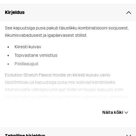
Kirjeldus
See kapuutsiga pusa pakub täiuslikku kombinatsiooni soojusest,
liikumisvabadusest ja igapäevasest stiilist.
Kiiresti kuivav
Topivastane viimistlus
Pöidlaaugud
Evolution Stretch Fleece Hoodie on kiiresti kuivav, veniv
täistõmbluku ja kapuutsiga pusa, mis sobivad kandmiseks
intensiivsete välitegevuste ajal. Sellel on mugav kapuuts, kolm
lukuga taskut ja pöidlaauguga varrukad. Veniv kangas võimaldab
täielikku liikuvust ja sellel on topivastane viimistlus. Stretch
Fleece Hoodie on traditsioonilise kapuutsiga pusa täiustatud
Näita kõiki
versioon, mis sobib suurepäraselt kaasavõtmiseks sooja ilmaga
matkadele, kui on oht, et ilm võib muutuda jahedaks.
Tehniline kirjeldus