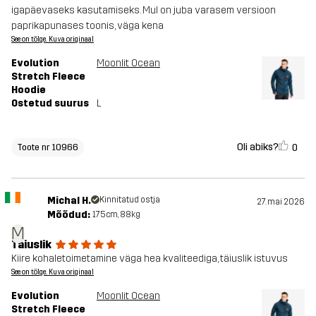
igapäevaseks kasutamiseks. Mul on juba varasem versioon
paprikapunases toonis, väga kena
See on tõlge. Kuva originaal
Evolution
Moonlit Ocean
Stretch Fleece
Hoodie
Ostetud suurus
L
Oli abiks?
0
Toote nr 10966
Michal H.
Kinnitatud ostja
27. mai 2026
Mõõdud:
175cm, 88kg
M
Täiuslik
Kiire kohaletoimetamine väga hea kvaliteediga, täiuslik istuvus
See on tõlge. Kuva originaal
Evolution
Moonlit Ocean
Stretch Fleece