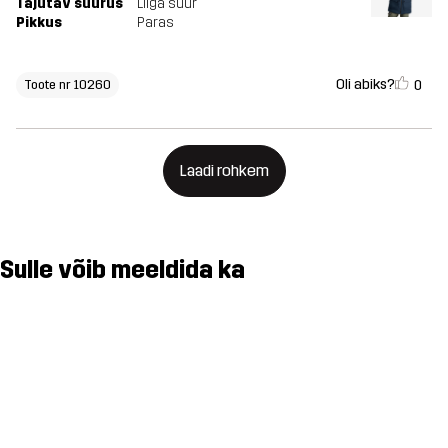
Tajutav suurus
Liiga suur
Pikkus
Paras
Oli abiks?
0
Toote nr 10260
Laadi rohkem
Sulle võib meeldida ka