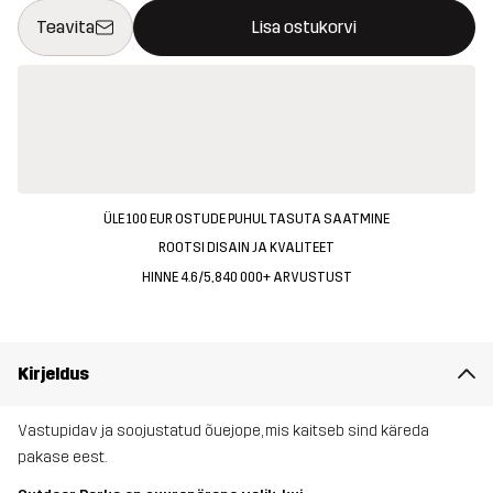
See nupp avab modaali, mis kinnitab ostukorvis uue kauba
{{size}} pole saadaval
Teavita
Lisa ostukorvi
ÜLE 100 EUR OSTUDE PUHUL TASUTA SAATMINE
ROOTSI DISAIN JA KVALITEET
HINNE 4.6/5, 840 000+ ARVUSTUST
Kirjeldus
Vastupidav ja soojustatud õuejope, mis kaitseb sind käreda
pakase eest.