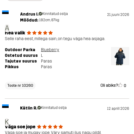
Andrus I.
Kinnitatud ostja
21. juuni 2026
Mõõdud:
182cm, 87kg
A
Hea valik
Selle raha eest, millega sain, on tegu väga hea asjaga.
Outdoor Parka
Blueberry
Ostetud suurus
L
Tajutav suurus
Paras
Pikkus
Paras
Oli abiks?
0
Toote nr 10260
Kätlin R.
Kinnitatud ostja
12. aprill 2026
K
Väga soe jope
Väga soe ja mugav jope. Värv samuti ilus nagu pildil.