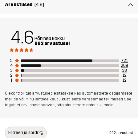
Arvustused
(4.6)
Täidis
100% Polüester
Kaal
1777g suuruses Medium
4.6
Põhineb kokku
992 arvustusel
Disaini
UNIVERSAALNE KASUTUS
sihtrühm
5
721
4
209
Artikli number
10260_2236
3
38
2
12
1
12
Ülekontrollitud arvustused esitatakse kas automaatsete ostujärgsete
meilide või Minu lehtede kaudu, kust leiate varasemad tellimused. See
tagab, et arvustuse saavad jätta ainult toote ostnud kliendid
Filtreeri ja sordi
992 arvustust