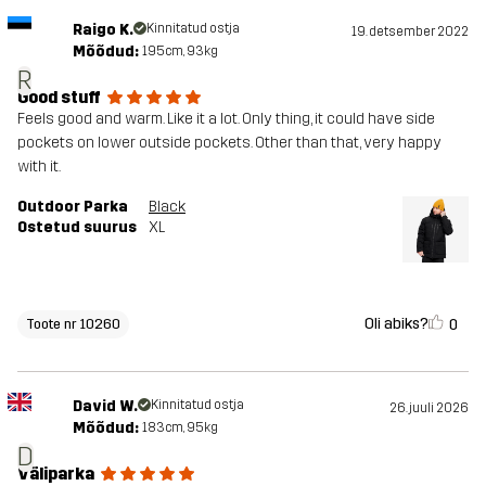
Raigo K.
Kinnitatud ostja
19. detsember 2022
Mõõdud:
195cm, 93kg
R
Good stuff
Feels good and warm. Like it a lot. Only thing, it could have side
pockets on lower outside pockets. Other than that, very happy
with it.
Outdoor Parka
Black
Ostetud suurus
XL
Oli abiks?
0
Toote nr 10260
David W.
Kinnitatud ostja
26. juuli 2026
Mõõdud:
183cm, 95kg
D
Väliparka