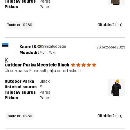
Tajutav suurus
Paras
Pikkus
Paras
Oli abiks?
0
Toote nr 10260
Kaarel K.
Kinnitatud ostja
26. oktoober 2023
Mõõdud:
174cm, 75kg
K
Outdoor Parka Meestele Black
Üli soe parka. Mõnusalt palju suuri taskuid!
Outdoor Parka
Black
Ostetud suurus
S
Tajutav suurus
Paras
Pikkus
Paras
Oli abiks?
0
Toote nr 10260