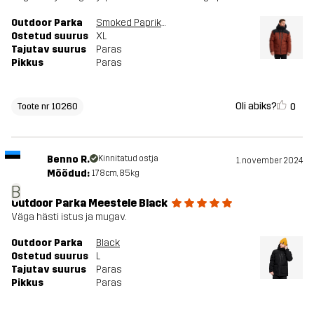
Outdoor Parka
Smoked Paprika
Ostetud suurus
XL
Tajutav suurus
Paras
Pikkus
Paras
Oli abiks?
0
Toote nr 10260
Benno R.
Kinnitatud ostja
1. november 2024
Mõõdud:
178cm, 85kg
B
Outdoor Parka Meestele Black
Väga hästi istus ja mugav.
Outdoor Parka
Black
Ostetud suurus
L
Tajutav suurus
Paras
Pikkus
Paras