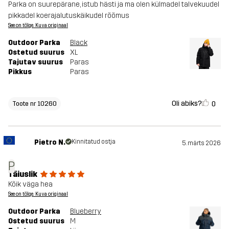
Parka on suurepärane, istub hästi ja ma olen külmadel talvekuudel
pikkadel koerajalutuskäikudel rõõmus
See on tõlge. Kuva originaal
Outdoor Parka
Black
Ostetud suurus
XL
Tajutav suurus
Paras
Pikkus
Paras
Oli abiks?
0
Toote nr 10260
Pietro N.
Kinnitatud ostja
5. märts 2026
P
Täiuslik
Kõik väga hea
See on tõlge. Kuva originaal
Outdoor Parka
Blueberry
Ostetud suurus
M