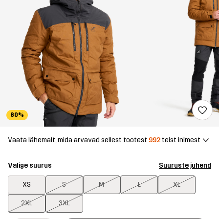
60%
Vaata lähemalt, mida arvavad sellest tootest
992
teist inimest
Valige suurus
Suuruste juhend
XS
S
M
L
XL
2XL
3XL