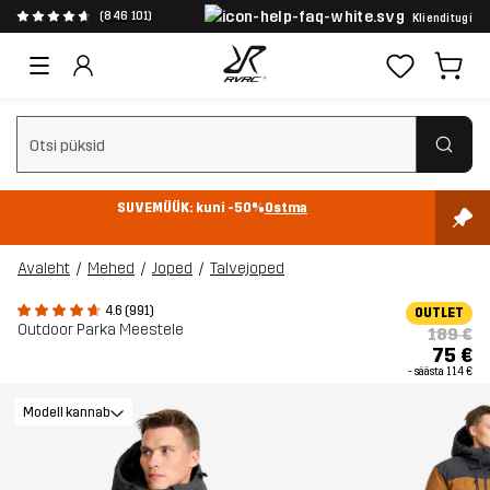
(846 101)
Klienditugi
Tühjenda otsing
SUVEMÜÜK: kuni -50%
Ostma
Avaleht
Mehed
Joped
Talvejoped
4.6 (991)
OUTLET
Outdoor Parka Meestele
189 €
75 €
- säästa
114 €
Modell kannab