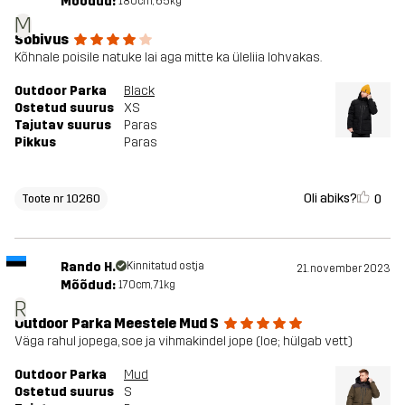
Mõõdud:
180cm, 65kg
M
Sobivus
Kõhnale poisile natuke lai aga mitte ka üleliia lohvakas.
Outdoor Parka
Black
Ostetud suurus
XS
Tajutav suurus
Paras
Pikkus
Paras
Oli abiks?
0
Toote nr 10260
Rando H.
Kinnitatud ostja
21. november 2023
Mõõdud:
170cm, 71kg
R
Outdoor Parka Meestele Mud S
Väga rahul jopega, soe ja vihmakindel jope (loe; hülgab vett)
Outdoor Parka
Mud
Ostetud suurus
S