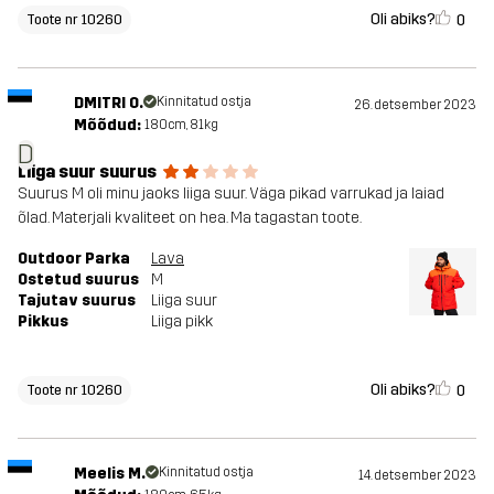
Oli abiks?
0
Toote nr 10260
DMITRI O.
Kinnitatud ostja
26. detsember 2023
Mõõdud:
180cm, 81kg
D
Liiga suur suurus
Suurus M oli minu jaoks liiga suur. Väga pikad varrukad ja laiad
õlad. Materjali kvaliteet on hea. Ma tagastan toote.
Outdoor Parka
Lava
Ostetud suurus
M
Tajutav suurus
Liiga suur
Pikkus
Liiga pikk
Oli abiks?
0
Toote nr 10260
Meelis M.
Kinnitatud ostja
14. detsember 2023