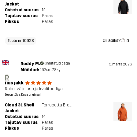
Jacket
Ostetud suurus
M
Tajutav suurus
Paras
Pikkus
Paras
Oli abiks?
0
Toote nr 10923
Roddy M.
Kinnitatud ostja
5. märts 2026
Mõõdud:
152cm, 78kg
R
Ilus jakk
Rahul välimuse ja kvaliteediga
See on tõlge. Kuva originaal
Cloud 3L Shell
Terracotta Brown
Jacket
Ostetud suurus
M
Tajutav suurus
Paras
Pikkus
Paras