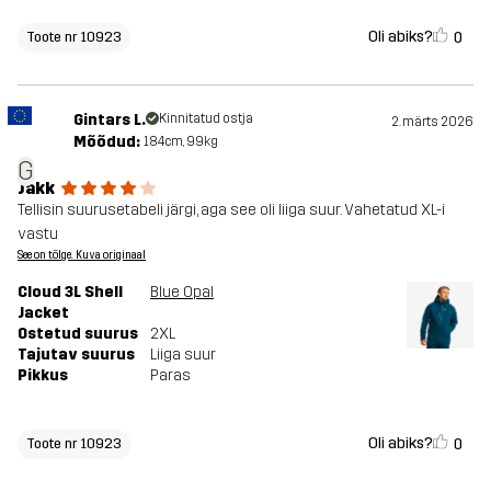
Oli abiks?
0
Toote nr 10923
Gintars L.
Kinnitatud ostja
2. märts 2026
Mõõdud:
184cm, 99kg
G
Jakk
Tellisin suurusetabeli järgi, aga see oli liiga suur. Vahetatud XL-i
vastu
See on tõlge. Kuva originaal
Cloud 3L Shell
Blue Opal
Jacket
Ostetud suurus
2XL
Tajutav suurus
Liiga suur
Pikkus
Paras
Oli abiks?
0
Toote nr 10923