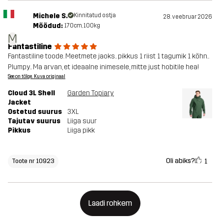
Michele S.
Kinnitatud ostja
28. veebruar 2026
Mõõdud:
170cm, 100kg
M
Fantastiline
Fantastiline toode. Meetmete jaoks.. pikkus 1 riist 1 tagumik 1 kõhn..
Plumpy.. Ma arvan, et ideaalne inimesele, mitte just hobitile hea!
See on tõlge. Kuva originaal
Cloud 3L Shell
Garden Topiary
Jacket
Ostetud suurus
3XL
Tajutav suurus
Liiga suur
Pikkus
Liiga pikk
Oli abiks?
1
Toote nr 10923
Laadi rohkem