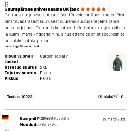
R
Suurepärane universaalne UK jakk
Olen aastate jooksul ostnud mõned Revolution Race'i tooted. Pidin
oma tavapärasest suurusest suurema suuruse tegema, täpse
suuruse juhendi. Olen seda kasutanud kõndimiseks tugeva vihma
ja külma ilmaga kihtidega. Minu ainus etteheide on, et sooviksin, et
see oleks natuke pikem.
See on tõlge. Kuva originaal
Cloud 3L Shell
Garden Topiary
Jacket
Ostetud suurus
2XL
Tajutav suurus
Paras
Pikkus
Paras
Oli abiks?
0
Toote nr 10923
Swapnil P.
Kinnitatud ostja
19. märts 2026
Mõõdud:
178cm, 79kg