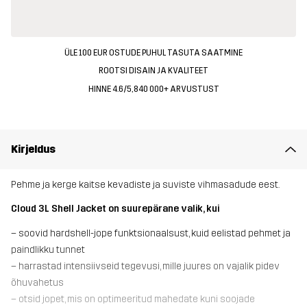
ÜLE 100 EUR OSTUDE PUHUL TASUTA SAATMINE
ROOTSI DISAIN JA KVALITEET
HINNE 4.6/5, 840 000+ ARVUSTUST
Kirjeldus
Pehme ja kerge kaitse kevadiste ja suviste vihmasadude eest.
Cloud 3L Shell Jacket on suurepärane valik, kui
– soovid hardshell-jope funktsionaalsust, kuid eelistad pehmet ja
paindlikku tunnet
– harrastad intensiivseid tegevusi, mille juures on vajalik pidev
õhuvahetus
– otsid jopet, mis on optimeeritud mahedate kuni soojade