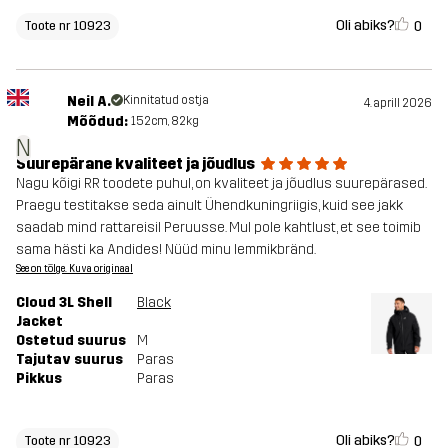
Oli abiks?
0
Toote nr 10923
Neil A.
Kinnitatud ostja
4. aprill 2026
Mõõdud:
152cm, 82kg
N
Suurepärane kvaliteet ja jõudlus
Nagu kõigi RR toodete puhul, on kvaliteet ja jõudlus suurepärased.
Praegu testitakse seda ainult Ühendkuningriigis, kuid see jakk
saadab mind rattareisil Peruusse. Mul pole kahtlust, et see toimib
sama hästi ka Andides! Nüüd minu lemmikbränd.
See on tõlge. Kuva originaal
Cloud 3L Shell
Black
Jacket
Ostetud suurus
M
Tajutav suurus
Paras
Pikkus
Paras
Oli abiks?
0
Toote nr 10923