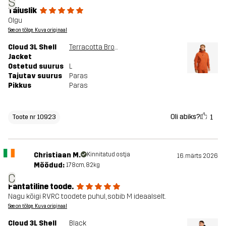
S
Täiuslik
Olgu
See on tõlge. Kuva originaal
Cloud 3L Shell
Terracotta Brown
Jacket
Ostetud suurus
L
Tajutav suurus
Paras
Pikkus
Paras
Oli abiks?
1
Toote nr 10923
Christiaan M.
Kinnitatud ostja
16. märts 2026
Mõõdud:
178cm, 82kg
C
Fantatiline toode.
Nagu kõigi RVRC toodete puhul, sobib M ideaalselt.
See on tõlge. Kuva originaal
Cloud 3L Shell
Black