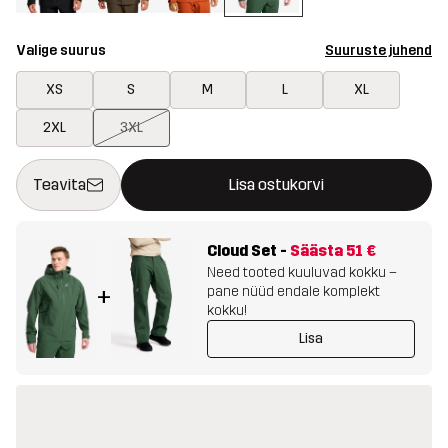
Valige suurus
Suuruste juhend
XS
S
M
L
XL
2XL
3XL
See nupp avab modaali, mis kinnitab ostukorvis uue kauba
{{size}} pole saadaval
Teavita
Lisa ostukorvi
Cloud Set
-
Säästa
51 €
Need tooted kuuluvad kokku –
pane nüüd endale komplekt
+
kokku!
Lisa