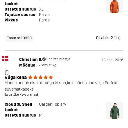
Jacket
Ostetud suurus
XL
Tajutav suurus
Paras
Pikkus
Paras
Oli abiks?
0
Toote nr 10923
Christian B.
Kinnitatud ostja
13. aprill 2026
Mõõdud:
176cm, 75kg
C
Väga kena
Mudel tundub disainilt väga kitsas, kuid näeb kena välja. Perfekt
suvematkadeks.
See on tõlge. Kuva originaal
Cloud 3L Shell
Garden Topiary
Jacket
Ostetud suurus
M