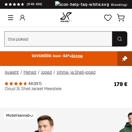
(846 439)
Klienditugi
Tühjenda otsing
SUVEMÜÜK: kuni -50%
Ostma
Avaleht
Mehed
Joped
Vihma- ja Shell-joped
179 €
4.6 (157)
Cloud 3L Shell Jacket Meestele
Modell kannab