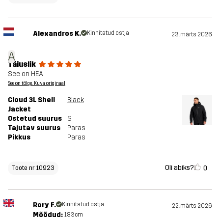
Alexandros K.
Kinnitatud ostja
23. märts 2026
A
Täiuslik
See on HEA
See on tõlge. Kuva originaal
Cloud 3L Shell
Black
Jacket
Ostetud suurus
S
Tajutav suurus
Paras
Pikkus
Paras
Oli abiks?
0
Toote nr 10923
Rory F.
Kinnitatud ostja
22. märts 2026
Mõõdud:
183cm