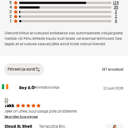
5
114
Disaini
IGAPÄEVASEKS KASUTUSEKS
4
35
3
2
sihtrühm
UNIVERSAALNE KASUTUS
2
2
1
4
Artikli number
10923_2896
Ülekontrollitud arvustused esitatakse kas automaatsete ostujärgsete
meilide või Minu lehtede kaudu, kust leiate varasemad tellimused. See
tagab, et arvustuse saavad jätta ainult toote ostnud kliendid
Filtreeri ja sordi
157 arvustust
Roy G.
Kinnitatud ostja
12. juuli 2026
R
Jakk
Jakk on uhke, suurusega pole probleeme
See on tõlge. Kuva originaal
Cloud 3L Shell
Terracotta Brown