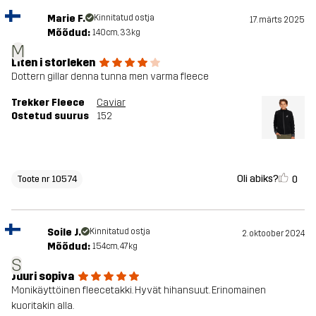
Marie F.
Kinnitatud ostja
17. märts 2025
Mõõdud:
140cm, 33kg
M
Liten i storleken
Dottern gillar denna tunna men varma fleece
Trekker Fleece
Caviar
Ostetud suurus
152
Oli abiks?
0
Toote nr 10574
Soile J.
Kinnitatud ostja
2. oktoober 2024
Mõõdud:
154cm, 47kg
S
Juuri sopiva
Monikäyttöinen fleecetakki. Hyvät hihansuut. Erinomainen
kuoritakin alla.