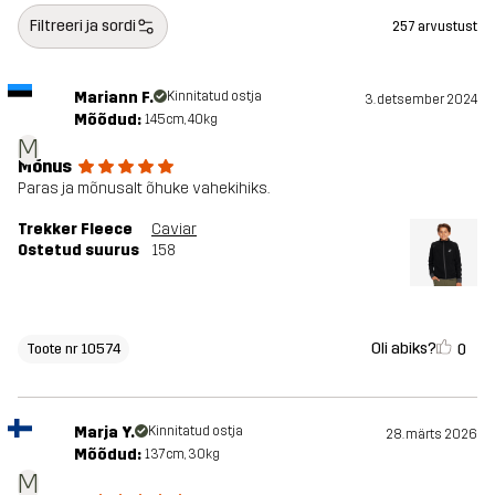
Filtreeri ja sordi
257 arvustust
Mariann F.
Kinnitatud ostja
3. detsember 2024
Mõõdud:
145cm, 40kg
M
Mõnus
Paras ja mõnusalt õhuke vahekihiks.
Trekker Fleece
Caviar
Ostetud suurus
158
Oli abiks?
0
Toote nr 10574
Marja Y.
Kinnitatud ostja
28. märts 2026
Mõõdud:
137cm, 30kg
M