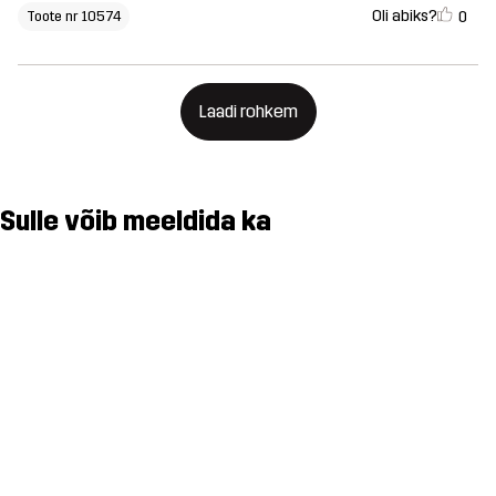
Oli abiks?
0
Toote nr 10574
Laadi rohkem
Sulle võib meeldida ka