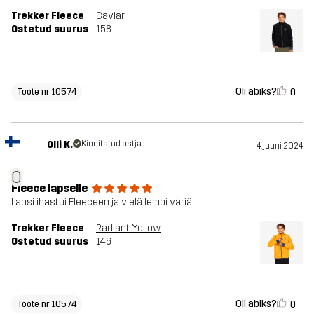
Trekker Fleece
Caviar
Ostetud suurus
158
Oli abiks?
0
Toote nr 10574
Olli K.
Kinnitatud ostja
4. juuni 2024
O
Fleece lapselle
Lapsi ihastui Fleeceen ja vielä lempi väriä.
Trekker Fleece
Radiant Yellow
Ostetud suurus
146
Oli abiks?
0
Toote nr 10574