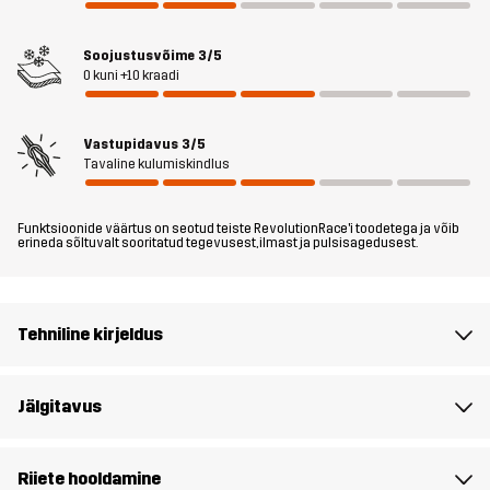
just see fliis, mille tahate selga panna, kui vajate natuke
lisasoojust.
Soojustusvõime
3/5
0 kuni +10 kraadi
Lõige
SLIM
Vastupidavus
3/5
Tavaline kulumiskindlus
Materjal 1
100% Polüester (Taaskasutatud)
Funktsioonide väärtus on seotud teiste RevolutionRace'i toodetega ja võib
Materjal 2
95% Polüester, 5% Elastaan
erineda sõltuvalt sooritatud tegevusest, ilmast ja pulsisagedusest.
Kaal
272g
Tehniline kirjeldus
Kestlikkus
Ümbertöödeldud detailid
Loe siit
Jälgitavus
Disaini
UNIVERSAALNE KASUTUS
MATKAMINE
sihtrühm
Riiete hooldamine