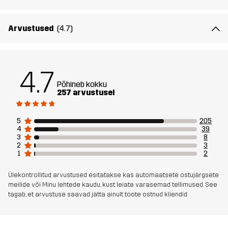
Artikli number
10574_2672
Arvustused
(4.7)
4.7
Põhineb kokku
257 arvustusel
5
205
4
39
3
8
2
3
1
2
Ülekontrollitud arvustused esitatakse kas automaatsete ostujärgsete
meilide või Minu lehtede kaudu, kust leiate varasemad tellimused. See
tagab, et arvustuse saavad jätta ainult toote ostnud kliendid