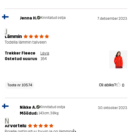
Jenna H.
Kinnitatud ostja
7. detsember 2023
J
Lämmin
Todella lämmin talveen
Trekker Fleece
Lava
Ostetud suurus
164
Oli abiks?
0
Toote nr 10574
Nikke A.
Kinnitatud ostja
30. oktoober 2023
Mõõdud:
143cm, 38kg
N
Arvortelu
Pojalle ostin,istuu hyvin ja on lämmin👍