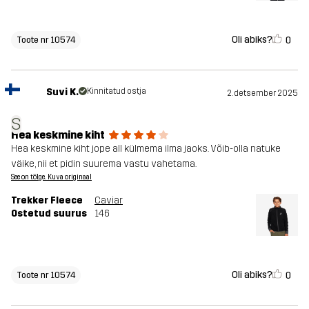
Oli abiks?
0
Toote nr 10574
Suvi K.
Kinnitatud ostja
2. detsember 2025
S
Hea keskmine kiht
Hea keskmine kiht jope all külmema ilma jaoks. Võib-olla natuke
väike, nii et pidin suurema vastu vahetama.
See on tõlge. Kuva originaal
Trekker Fleece
Caviar
Ostetud suurus
146
Oli abiks?
0
Toote nr 10574