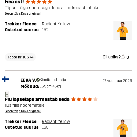
Hea ost!
Täpselt õige suurusega. Jope all on kenasti õhuke.
See on tõlge. Kuva originaal
Trekker Fleece
Radiant Yellow
Ostetud suurus
152
Oli abiks?
0
Toote nr 10574
EEVA V.
Kinnitatud ostja
27. veebruar 2026
Mõõdud:
155cm, 43kg
E
Mu lapselaps armastab seda
Ilus fliis noorematele
See on tõlge. Kuva originaal
Trekker Fleece
Radiant Yellow
Ostetud suurus
158