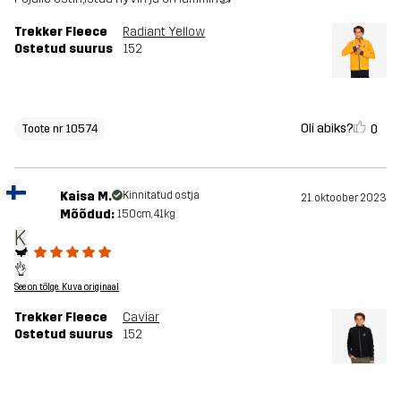
Trekker Fleece
Radiant Yellow
Ostetud suurus
152
Oli abiks?
0
Toote nr 10574
Kaisa M.
Kinnitatud ostja
21. oktoober 2023
Mõõdud:
150cm, 41kg
K
🍁
👌
See on tõlge. Kuva originaal
Trekker Fleece
Caviar
Ostetud suurus
152