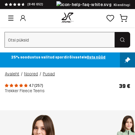
(846 652)
Klienditugi
Tühjenda otsing
25% soodustus valitud spordirõivastele
Osta nüüd
Avaleht
Noored
Pusad
39 €
4.7 (257)
Trekker Fleece Teens