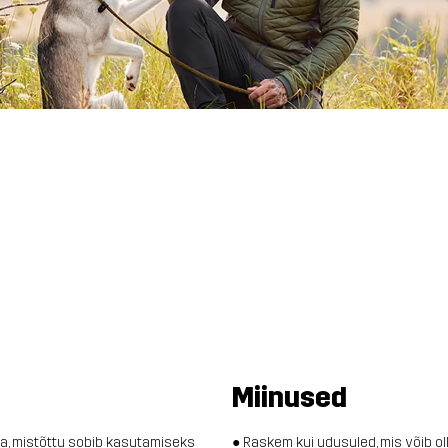
Miinused
na, mistõttu sobib kasutamiseks
● Raskem kui udusuled, mis võib 