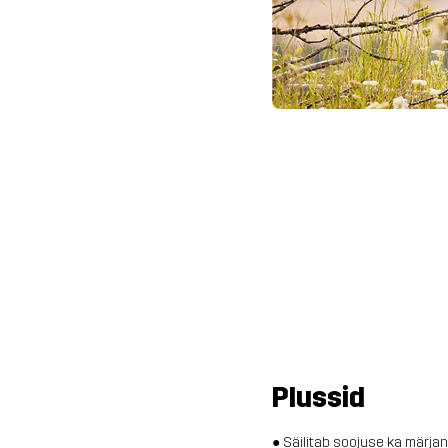
Plussid
● Säilitab soojuse ka märja