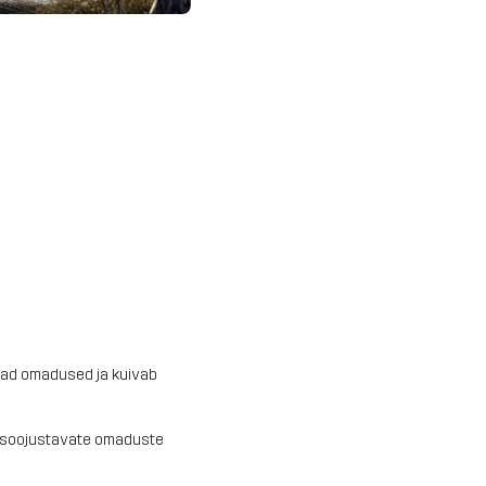
vad omadused ja kuivab
l soojustavate omaduste