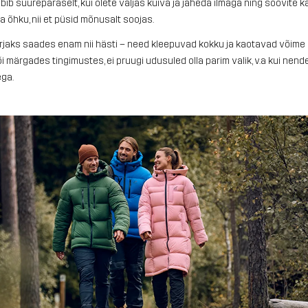
obib suurepäraselt, kui olete väljas kuiva ja jaheda ilmaga ning soovite 
 õhku, nii et püsid mõnusalt soojas.
jaks saades enam nii hästi – need kleepuvad kokku ja kaotavad võime s
või märgades tingimustes, ei pruugi udusuled olla parim valik, v.a kui nen
ga.