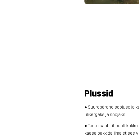
Plussid
● Suurepärane soojuse ja k
ülikergeks ja soojaks.
● Toote saab tihedalt kokku 
kaasa pakkida, ilma et see v