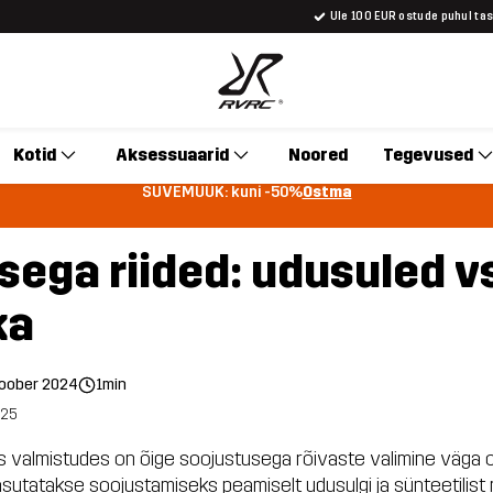
Üle 100 EUR ostude puhul ta
Kotid
Aksessuaarid
Noored
Tegevused
SUVEMÜÜK: kuni -50%
Ostma
sega riided: udusuled v
ka
toober 2024
1min
025
s valmistudes on õige soojustusega rõivaste valimine väga o
sutatakse soojustamiseks peamiselt udusulgi ja sünteetilist m