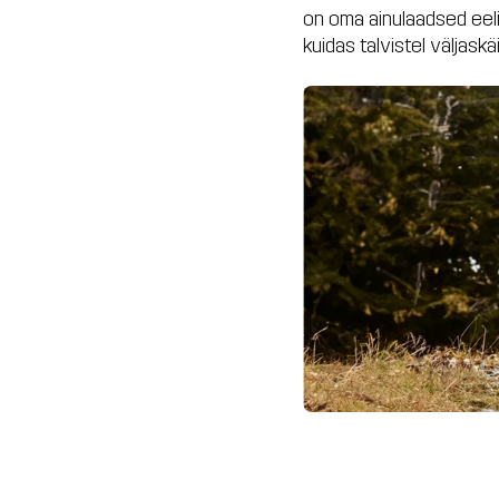
on oma ainulaadsed eeli
kuidas talvistel väljask