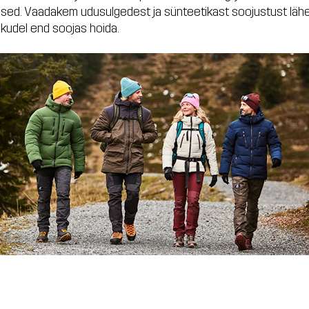
sed. Vaadakem udusulgedest ja sünteetikast soojustust lähe
äikudel end soojas hoida.