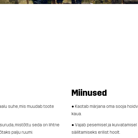
Miinused
aalu suhe, mis muudab toote
● Kaotab märjana oma sooja hoid
kaua.
suruda, mistõttu seda on lihtne
● Vajab pesemisel ja kuivatamise
õtaks palju ruumi.
säilitamiseks erilist hoolt.