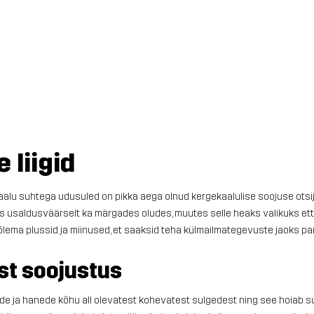
 liigid
alu suhtega udusuled on pikka aega olnud kergekaalulise soojuse otsija
tus usaldusväärselt ka märgades oludes, muutes selle heaks valikuks e
õlema plussid ja miinused, et saaksid teha külmailmategevuste jaoks par
t soojustus
de ja hanede kõhu all olevatest kohevatest sulgedest ning see hoiab su