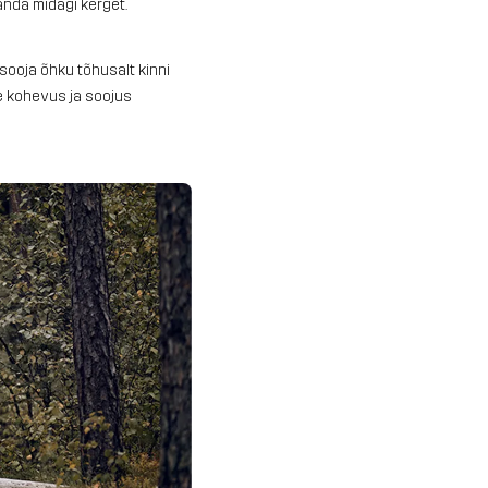
kanda midagi kerget.
ooja õhku tõhusalt kinni
de kohevus ja soojus