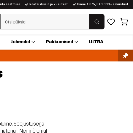
suta saatmine
Rootsi disain ja kvaliteet
Hinne 4.6/5, 840 000+ arvustust
Tühjenda otsing
Juhendid
Pakkumised
ULTRA
s
luline. Soojustusega
aterjali. Neil mõlemal