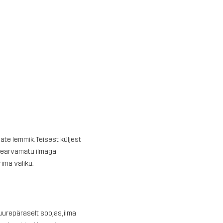
te lemmik. Teisest küljest
ttearvamatu ilmaga
ima valiku.
urepäraselt soojas, ilma