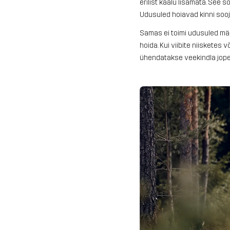
erilist kaalu lisamata. See s
Udusuled hoiavad kinni sooja
Samas ei toimi udusuled mär
hoida. Kui viibite niisketes 
ühendatakse veekindla jope