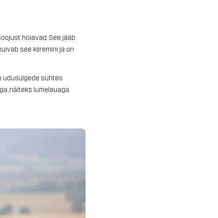
soojust hoiavad. See jääb
uivab see kiiremini ja on
 on udusulgede suhtes
ega, näiteks lumelauaga