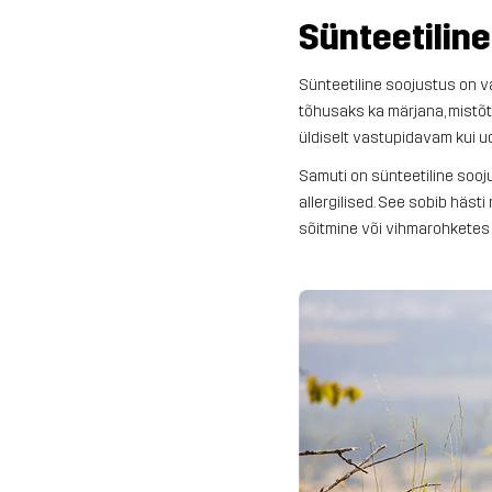
Sünteetilin
Sünteetiline soojustus on v
tõhusaks ka märjana, mistõt
üldiselt vastupidavam kui ud
Samuti on sünteetiline sooj
allergilised. See sobib häst
sõitmine või vihmarohketes