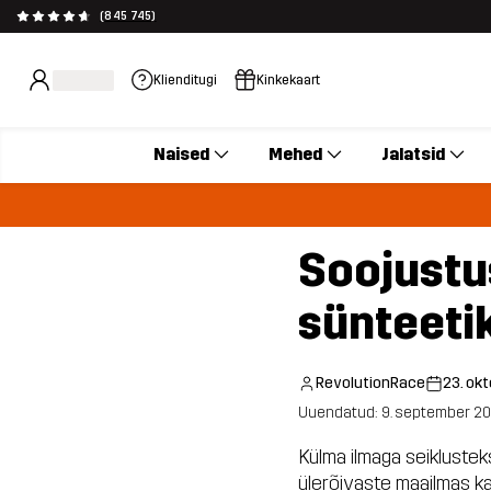
(845 745)
Klienditugi
Kinkekaart
Naised
Mehed
Jalatsid
Soojustu
sünteeti
RevolutionRace
23. ok
Uuendatud: 9. september 2
Külma ilmaga seiklustek
ülerõivaste maailmas ka