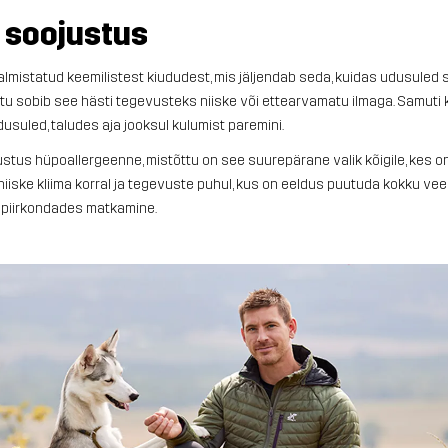
e soojustus
almistatud keemilistest kiududest, mis jäljendab seda, kuidas udusuled 
tu sobib see hästi tegevusteks niiske või ettearvamatu ilmaga. Samuti k
usuled, taludes aja jooksul kulumist paremini.
ustus hüpoallergeenne, mistõttu on see suurepärane valik kõigile, kes
i niiske kliima korral ja tegevuste puhul, kus on eeldus puutuda kokku ve
 piirkondades matkamine.