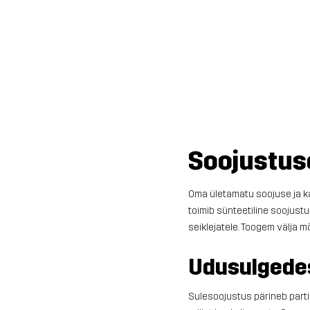
Soojustuse
Oma ületamatu soojuse ja ka
toimib sünteetiline soojus
seiklejatele. Toogem välja m
Udusulgedes
Sulesoojustus pärineb parti