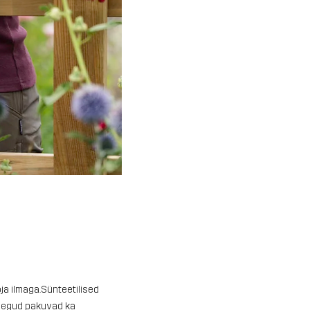
oja ilmaga.Sünteetilised
d segud pakuvad ka