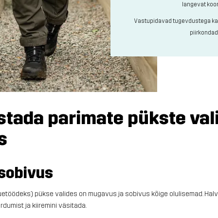
langevat koo
Vastupidavad tugevdustega ka
piirkonda
stada parimate pükste val
s
sobivus
etöödeks) pükse valides on mugavus ja sobivus kõige olulisemad. Halv
õrdumist ja kiiremini väsitada.