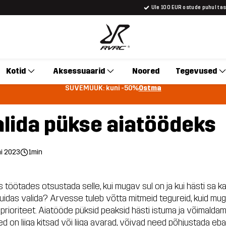
Üle 100 EUR ostude puhul ta
Kotid
Aksessuaarid
Noored
Tegevused
SUVEMÜÜK: kuni -50%
Ostma
alida pükse aiatöödeks
ni 2023
1min
 töötades otsustada selle, kui mugav sul on ja kui hästi sa ka
iis kuidas valida? Arvesse tuleb võtta mitmeid tegureid, kuid m
rioriteet. Aiatööde püksid peaksid hästi istuma ja võimaldama
ed on liiga kitsad või liiga avarad, võivad need põhjustada e