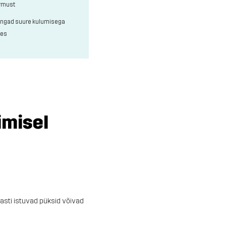
rmust
ngad suure kulumisega
des
imisel
asti istuvad püksid võivad