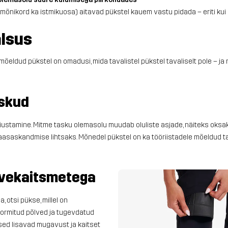
õnikord ka istmikuosa) aitavad pükstel kauem vastu pidada – eriti kui sa
lsus
õeldud pükstel on omadusi, mida tavalistel pükstel tavaliselt pole – ja 
askud
iustamine. Mitme tasku olemasolu muudab oluliste asjade, näiteks oksakä
 kaasaskandmise lihtsaks. Mõnedel pükstel on ka tööriistadele mõeldud 
lvekaitsmetega
, otsi pükse, millel on
vormitud põlved ja tugevdatud
ed lisavad mugavust ja kaitset