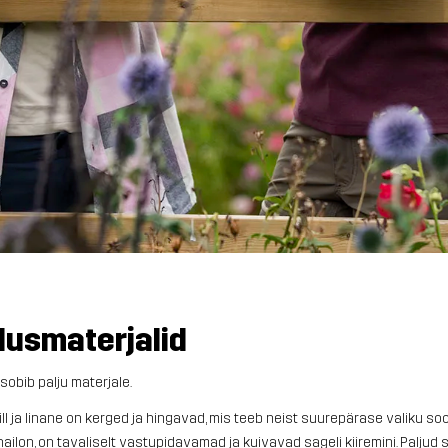
dusmaterjalid
obib palju materjale.
ll ja linane on kerged ja hingavad, mis teeb neist suurepärase valiku so
ailon, on tavaliselt vastupidavamad ja kuivavad sageli kiiremini. Palju