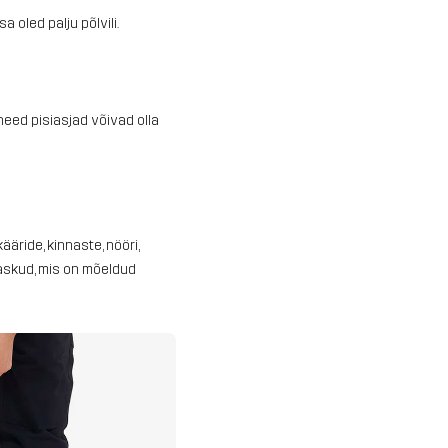
 oled palju põlvili.
need pisiasjad võivad olla
äride, kinnaste, nööri,
taskud, mis on mõeldud