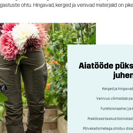
gastuste ohtu. Hingavad, kerged ja venivad materjalid on pika 
Aiatööde püks
juhe
Kerged ja hingavad
Venivus võimaldab pa
Funktsionaalne (ja 
Praktilised taskud tööriista
Põlvekaitsmetega ühilduv dis