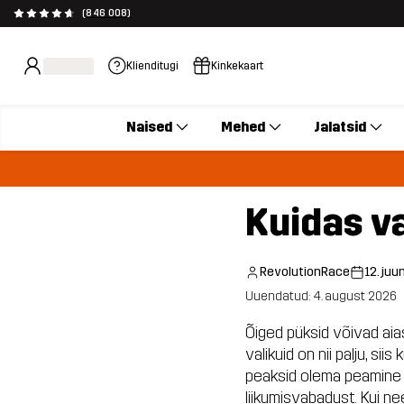
(846 008)
Klienditugi
Kinkekaart
Naised
Mehed
Jalatsid
Kuidas v
RevolutionRace
12. juu
Uuendatud: 4. august 2026
Õiged püksid võivad aias
valikuid on nii palju, s
peaksid olema peamine p
liikumisvabadust. Kui ne