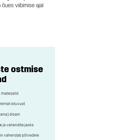
õues viibimise ajal
te ostmise
nd
 materjalid
remat istuvust
kena) disain
de ja vahendite jaoks
ain vähendab põlvedele