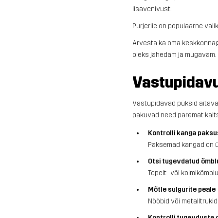
lisavenivust.
Purjeriie on populaarne vali
Arvesta ka oma keskkonnaga. 
oleks jahedam ja mugavam.
Vastupidav
Vastupidavad püksid aitavad 
pakuvad need paremat kaitse
Kontrolli kanga paksu
Paksemad kangad on ül
Otsi tugevdatud õmbl
Topelt- või kolmikõmbl
Mõtle sulgurite peale
Nööbid või metalltrukid
Kontrolli tugevduste