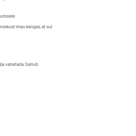
lumisele.
niiskust imav kangas, et sul
älja vahetada. Samuti