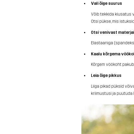
Vali õige suurus
Võib tekkida kiusatus 
Otsi pükse, mis istuksi
Otsi venivast materja
Elastaaniga (spandeksi
Kaalu kõrgema vöökoh
Kõrgem vöökoht pakub p
Leia õige pikkus
Liiga pikad püksid võiv
kriimustusi ja puutuda 