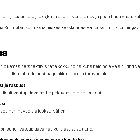
k töö- ja aiapükste jaoks, kuna see on vastupidav ja peab hästi vastu ku
Kui töötad kuumas ja niiskes keskkonnas, vali püksid, millel on hingav, 
us
pikemas perspektiivis raha kokku hoida, kuna neid pole vaja nii tihti v
t selliste ohtude eest nagu okkad, kivid ja teravad oksad.
st ja raskust
diselt vastupidavamad ja pakuvad paremat kaitset.
usi
used hargnevad aja jooksul vähem.
 on sageli vastupidavamad kui plastist sulgurid.
 olemasolu suure kulumisega piirkondades