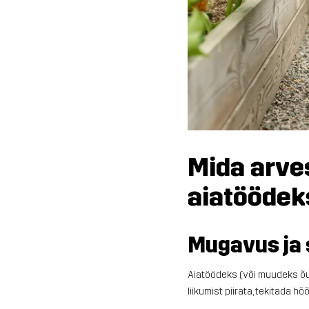
Mida arve
aiatöödek
Mugavus ja 
Aiatöödeks (või muudeks õu
liikumist piirata, tekitada hõ