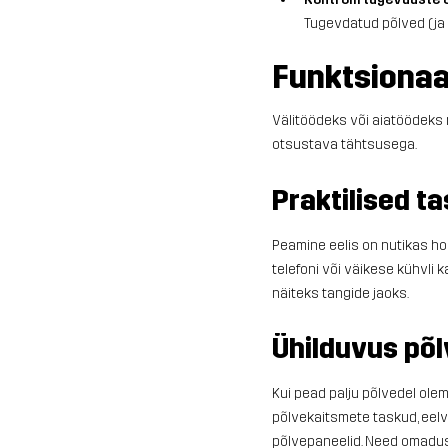
Tugevdatud põlved (ja m
Funktsionaa
Välitöödeks või aiatöödeks m
otsustava tähtsusega.
Praktilised t
Peamine eelis on nutikas ho
telefoni või väikese kühvli
näiteks tangide jaoks.
Ühilduvus põ
Kui pead palju põlvedel olema
põlvekaitsmete taskud, eel
põlvepaneelid. Need omadus