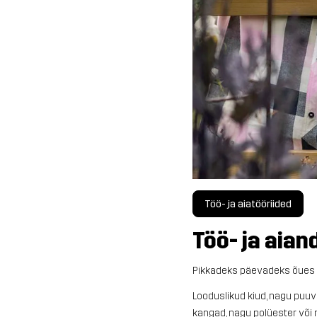
Töö- ja aiatööriided
Töö- ja aian
Pikkadeks päevadeks õues s
Looduslikud kiud, nagu puuvi
kangad, nagu polüester või n