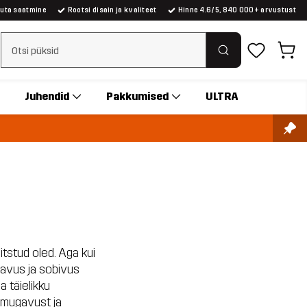
suta saatmine
Rootsi disain ja kvaliteet
Hinne 4.6/5, 840 000+ arvustust
Tühjenda otsing
Juhendid
Pakkumised
ULTRA
itstud oled. Aga kui
ugavus ja sobivus
 täielikku
bamugavust ja