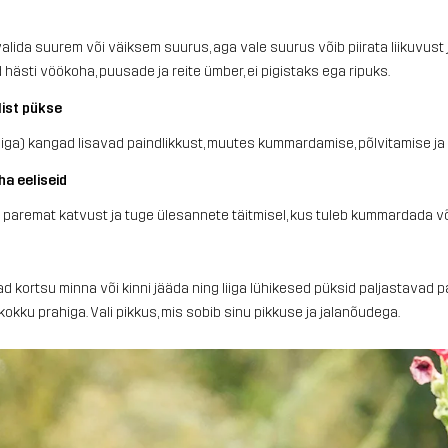
valida suurem või väiksem suurus, aga vale suurus võib piirata liikuvust
d hästi vöökoha, puusade ja reite ümber, ei pigistaks ega ripuks.
list pükse
ga) kangad lisavad paindlikkust, muutes kummardamise, põlvitamise ja 
a eeliseid
aremat katvust ja tuge ülesannete täitmisel, kus tuleb kummardada võ
ad kortsu minna või kinni jääda ning liiga lühikesed püksid paljastavad 
kokku prahiga. Vali pikkus, mis sobib sinu pikkuse ja jalanõudega.